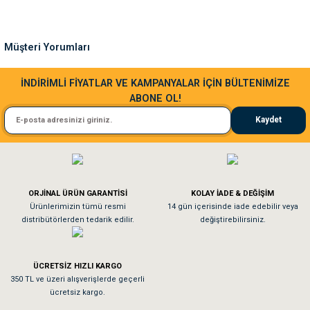
Ürün bilgilerinde hatalar bulunuyor.
Ürün fiyatı diğer sitelerden daha pahalı.
Müşteri Yorumları
Bu ürüne benzer farklı alternatifler olmalı.
Sa**** Ta******
İNDİRİMLİ FİYATLAR VE KAMPANYALAR İÇİN BÜLTENİMİZE
ABONE OL!
Kedim taze mamaya bayıldı kargo fimrasın da bir sorun yaşadım ve arkadaşlar ço
Kaydet
El**** Ek******
Gönder
Köpeğim bayıldı hediyeler için teşekkürler
ORJİNAL ÜRÜN GARANTİSİ
KOLAY İADE & DEĞİŞİM
As**** Tu******
Ürünlerimizin tümü resmi
14 gün içerisinde iade edebilir veya
distribütörlerden tedarik edilir.
değiştirebilirsiniz.
Tavşanım kafesinin kalitesine ve paketlemesine bayıldım
ÜCRETSİZ HIZLI KARGO
Sa**** On******
350 TL ve üzeri alışverişlerde geçerli
ücretsiz kargo.
Pamuk için aradığım tüm oyuncaklar mevcut