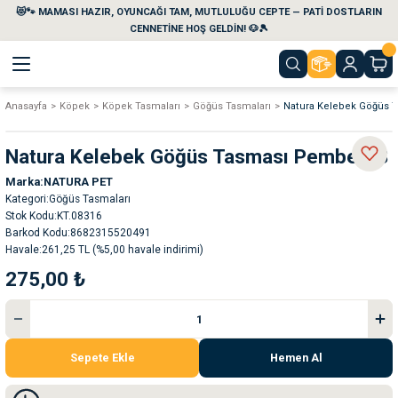
😻🐾 MAMASI HAZIR, OYUNCAĞI TAM, MUTLULUĞU CEPTE — PATİ DOSTLARIN
Geri Dön
Geri Dön
Geri Dön
Geri Dön
Geri Dön
Geri Dön
CENNETİNE HOŞ GELDİN! 🐶🎾
Anasayfa
Köpek
Köpek Tasmaları
Göğüs Tasmaları
Natura Kelebek Göğüs 
aları
maları
eri
emi
Natura Kelebek Göğüs Tasması Pembe XS
i
sleri
kvaryumları
Marka
NATURA PET
Kategori
Göğüs Tasmaları
e Temizlik Ürünleri
eleri
ı
suarları
Stok Kodu
KT.08316
Barkod Kodu
8682315520491
Havale
261,25 TL (%5,00 havale indirimi)
rları
leri
ler
ğı
275,00 ₺
ları
rünleri
ları
rı
maları
rı
suarları
Sepete Ekle
Hemen Al
nleri
rünleri
ğı