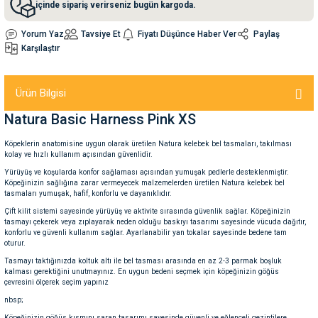
içinde sipariş verirseniz bugün kargoda.
Yorum Yaz
Tavsiye Et
Fiyatı Düşünce Haber Ver
Paylaş
nleri
rünleri
manları
esuarları
Karşılaştır
Ürün Bilgisi
ntaları
otoru
Natura Basic Harness Pink XS
Köpeklerin anatomisine uygun olarak üretilen Natura kelebek bel tasmaları, takılması
arı
 Su Kabları
arı
kolay ve hızlı kullanım açısından güvenlidir.
Yürüyüş ve koşularda konfor sağlaması açısından yumuşak pedlerle desteklenmiştir.
anları
Köpeğinizin sağlığına zarar vermeyecek malzemelerden üretilen Natura kelebek bel
tasmaları yumuşak, hafif, konforlu ve dayanıklıdır.
Çift kilit sistemi sayesinde yürüyüş ve aktivite sırasında güvenlik sağlar. Köpeğinizin
nları
tasmayı çekerek veya zıplayarak neden olduğu baskıyı tasarımı sayesinde vücuda dağıtır,
konforlu ve güvenli kullanım sağlar. Ayarlanabilir yan tokalar sayesinde bedene tam
oturur.
ları
 Kemikleri
Tasmayı taktığınızda koltuk altı ile bel tasması arasında en az 2-3 parmak boşluk
kalması gerektiğini unutmayınız. En uygun bedeni seçmek için köpeğinizin göğüs
çevresini ölçerek seçim yapınız
nleri
e Seyahat Ürünleri
nbsp;
Köpeğinizin göğüs kısmını saran tasarımı sayesinde güvenli ve eğlenceli gezintilere