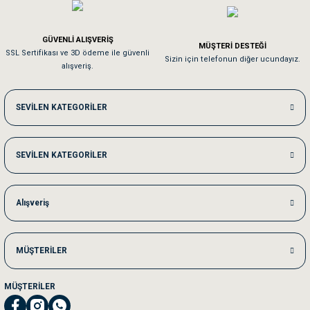
Em**** Ha****** Ka******
GÜVENLİ ALIŞVERİŞ
MÜŞTERİ DESTEĞİ
SSL Sertifikası ve 3D ödeme ile güvenli
Kedilerim beğeniyorlar. Memnunuz. Uygun fiyatta olması iyi.
Sizin için telefonun diğer ucundayız.
alışveriş.
Me***** Ya******
SEVİLEN KATEGORİLER
Akşam verdiğim sipariş bir sonraki gün elime ulaştı. Jack russell köpeğim se
SEVİLEN KATEGORİLER
Ka***** Ar******
Ufak bir sorun harici sorun olmadı sağolsunlar onuda hemen çözdüler
Alışveriş
MÜŞTERİLER
MÜŞTERİLER