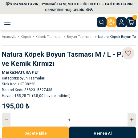
😻🐾 MAMASI HAZIR, OYUNCAĞI TAM, MUTLULUĞU CEPTE — PATİ DOSTLARIN
Geri Dön
Geri Dön
Geri Dön
Geri Dön
Geri Dön
Geri Dön
CENNETİNE HOŞ GELDİN! 🐶🎾
Anasayfa
Köpek
Köpek Tasmaları
Boyun Tasmaları
Natura Köpek Boyun Tasm
aları
maları
eri
emi
Natura Köpek Boyun Tasması M / L - Pati
i
sleri
kvaryumları
ve Kemik Kırmızı
Marka
NATURA PET
e Temizlik Ürünleri
eleri
ı
suarları
Kategori
Boyun Tasmaları
Stok Kodu
KT.08220
rları
leri
ler
ğı
Barkod Kodu
8682315527438
Havale
185,25 TL (%5,00 havale indirimi)
195,00 ₺
ları
rünleri
ları
rı
maları
rı
suarları
Sepete Ekle
Hemen Al
nleri
rünleri
ğı