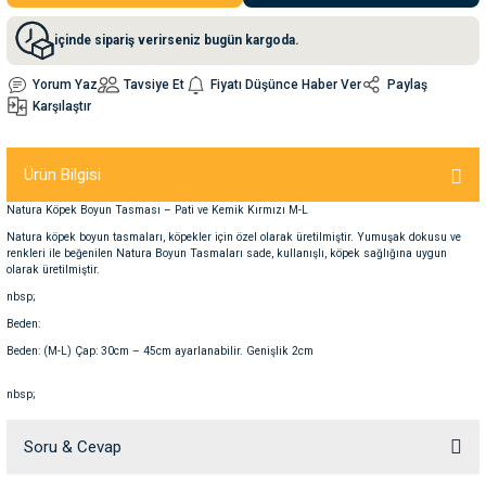
içinde sipariş verirseniz bugün kargoda.
nleri
rünleri
manları
esuarları
Yorum Yaz
Tavsiye Et
Fiyatı Düşünce Haber Ver
Paylaş
Karşılaştır
ntaları
otoru
Ürün Bilgisi
Natura Köpek Boyun Tasması – Pati ve Kemik Kırmızı M-L
arı
 Su Kabları
arı
Natura köpek boyun tasmaları, köpekler için özel olarak üretilmiştir. Yumuşak dokusu ve
renkleri ile beğenilen Natura Boyun Tasmaları sade, kullanışlı, köpek sağlığına uygun
olarak üretilmiştir.
anları
nbsp;
Beden:
nları
Beden: (M-L) Çap: 30cm – 45cm ayarlanabilir. Genişlik 2cm
ları
 Kemikleri
nbsp;
Soru & Cevap
nleri
e Seyahat Ürünleri