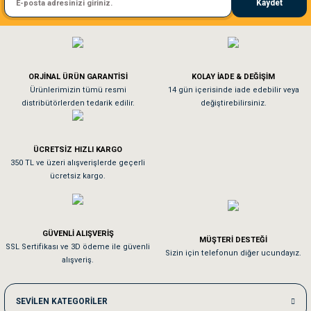
Kaydet
El**** Ek******
Gönder
Köpeğim bayıldı hediyeler için teşekkürler
ORJİNAL ÜRÜN GARANTİSİ
KOLAY İADE & DEĞİŞİM
As**** Tu******
Ürünlerimizin tümü resmi
14 gün içerisinde iade edebilir veya
distribütörlerden tedarik edilir.
değiştirebilirsiniz.
Tavşanım kafesinin kalitesine ve paketlemesine bayıldım
ÜCRETSİZ HIZLI KARGO
Sa**** On******
350 TL ve üzeri alışverişlerde geçerli
ücretsiz kargo.
Pamuk için aradığım tüm oyuncaklar mevcut
Em**** Ha****** Ka******
GÜVENLİ ALIŞVERİŞ
MÜŞTERİ DESTEĞİ
SSL Sertifikası ve 3D ödeme ile güvenli
Kedilerim beğeniyorlar. Memnunuz. Uygun fiyatta olması iyi.
Sizin için telefonun diğer ucundayız.
alışveriş.
Me***** Ya******
SEVİLEN KATEGORİLER