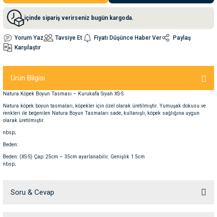
içinde sipariş verirseniz bugün kargoda.
nleri
rünleri
manları
esuarları
Yorum Yaz
Tavsiye Et
Fiyatı Düşünce Haber Ver
Paylaş
Karşılaştır
ntaları
otoru
Ürün Bilgisi
Natura Köpek Boyun Tasması – Kurukafa Siyah XS-S
arı
 Su Kabları
arı
Natura köpek boyun tasmaları, köpekler için özel olarak üretilmiştir. Yumuşak dokusu ve
renkleri ile beğenilen Natura Boyun Tasmaları sade, kullanışlı, köpek sağlığına uygun
olarak üretilmiştir.
anları
nbsp;
Beden:
nları
Beden: (XS-S) Çap: 25cm – 35cm ayarlanabilir. Genişlik 1.5cm
nbsp;
ları
 Kemikleri
Soru & Cevap
nleri
e Seyahat Ürünleri