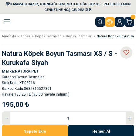
😻🐾 MAMASI HAZIR, OYUNCAĞI TAM, MUTLULUĞU CEPTE — PATİ DOSTLARIN
Geri Dön
Geri Dön
Geri Dön
Geri Dön
Geri Dön
Geri Dön
CENNETİNE HOŞ GELDİN! 🐶🎾
Anasayfa
Köpek
Köpek Tasmaları
Boyun Tasmaları
Natura Köpek Boyun Tasm
aları
maları
eri
emi
Natura Köpek Boyun Tasması XS / S -
i
sleri
kvaryumları
Kurukafa Siyah
Marka
NATURA PET
e Temizlik Ürünleri
eleri
ı
suarları
Kategori
Boyun Tasmaları
Stok Kodu
KT.08216
rları
leri
ler
ğı
Barkod Kodu
8682315527391
Havale
185,25 TL (%5,00 havale indirimi)
195,00 ₺
ları
rünleri
ları
rı
maları
rı
suarları
Sepete Ekle
Hemen Al
nleri
rünleri
ğı