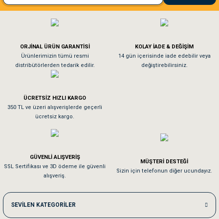
El**** Ek******
Gönder
Köpeğim bayıldı hediyeler için teşekkürler
ORJİNAL ÜRÜN GARANTİSİ
KOLAY İADE & DEĞİŞİM
As**** Tu******
Ürünlerimizin tümü resmi
14 gün içerisinde iade edebilir veya
distribütörlerden tedarik edilir.
değiştirebilirsiniz.
Tavşanım kafesinin kalitesine ve paketlemesine bayıldım
ÜCRETSİZ HIZLI KARGO
Sa**** On******
350 TL ve üzeri alışverişlerde geçerli
ücretsiz kargo.
Pamuk için aradığım tüm oyuncaklar mevcut
Em**** Ha****** Ka******
GÜVENLİ ALIŞVERİŞ
MÜŞTERİ DESTEĞİ
SSL Sertifikası ve 3D ödeme ile güvenli
Kedilerim beğeniyorlar. Memnunuz. Uygun fiyatta olması iyi.
Sizin için telefonun diğer ucundayız.
alışveriş.
Me***** Ya******
SEVİLEN KATEGORİLER
Akşam verdiğim sipariş bir sonraki gün elime ulaştı. Jack russell köpeğim se