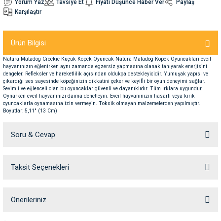
Yorum Yaz
Tavsiye Et
Fiyatı Düşünce Haber Ver
Paylaş
Karşılaştır
nleri
rünleri
manları
esuarları
Ürün Bilgisi
Natura Matadog Crockie Küçük Köpek Oyuncak Natura Matadog Köpek Oyuncakları evcil
hayvanınızın eğlenirken aynı zamanda egzersiz yapmasına olanak tanıyarak enerjisini
dengeler. Refleksler ve hareketlilik açısından oldukça destekleyicidir. Yumuşak yapısı ve
ntaları
otoru
çıkardığı ses sayesinde köpeğinizin dikkatini çeker ve keyifli bir oyun deneyimi sağlar.
Sevimli ve eğlenceli olan bu oyuncaklar güvenli ve dayanıklıdır. Tüm ırklara uygundur.
Oynarken evcil hayvanınızı daima denetleyin. Evcil hayvanınızın hasarlı veya kırık
arı
 Su Kabları
arı
oyuncaklarla oynamasına izin vermeyin. Toksik olmayan malzemelerden yapılmıştır.
Boyutlar: 5,11" (13 Cm)
anları
Soru & Cevap
nları
Taksit Seçenekleri
Ürün hakkında henüz soru sorulmamış.
ları
 Kemikleri
Soru Sor
Önerileriniz
nleri
e Seyahat Ürünleri
Bu ürünün fiyat bilgisi, resim, ürün açıklamalarında ve diğer konularda