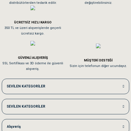
distribütörlerden tedarik edilir.
değiştirebilirsiniz.
Tavşanım kafesinin kalitesine ve paketlemesine bayıldım
ÜCRETSİZ HIZLI KARGO
Sa**** On******
350 TL ve üzeri alışverişlerde geçerli
ücretsiz kargo.
Pamuk için aradığım tüm oyuncaklar mevcut
Em**** Ha****** Ka******
GÜVENLİ ALIŞVERİŞ
MÜŞTERİ DESTEĞİ
SSL Sertifikası ve 3D ödeme ile güvenli
Kedilerim beğeniyorlar. Memnunuz. Uygun fiyatta olması iyi.
Sizin için telefonun diğer ucundayız.
alışveriş.
Me***** Ya******
SEVİLEN KATEGORİLER
Akşam verdiğim sipariş bir sonraki gün elime ulaştı. Jack russell köpeğim se
SEVİLEN KATEGORİLER
Ka***** Ar******
Ufak bir sorun harici sorun olmadı sağolsunlar onuda hemen çözdüler
Alışveriş