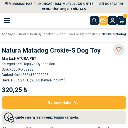
😻🐾 MAMASI HAZIR, OYUNCAĞI TAM, MUTLULUĞU CEPTE — PATİ DOSTLARIN
Geri Dön
Geri Dön
Geri Dön
Geri Dön
Geri Dön
Geri Dön
CENNETİNE HOŞ GELDİN! 🐶🎾
Anasayfa
Kedi
Kedi Oyuncakları
Kedi Topu ve Oyuncakları
Natura Matadog 
aları
maları
eri
emi
Natura Matadog Crokie-S Dog Toy
i
sleri
kvaryumları
Marka
NATURA PET
Kategori
Kedi Topu ve Oyuncakları
e Temizlik Ürünleri
eleri
ı
suarları
Stok Kodu
KO.08283
Barkod Kodu
8684159223026
Havale
304,24 TL (%5,00 havale indirimi)
rları
leri
ler
ğı
320,25 ₺
ları
rünleri
ları
Gelince Haber Ver
rı
maları
rı
suarları
içinde sipariş verirseniz bugün kargoda.
nleri
rünleri
ğı