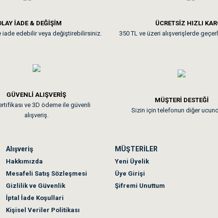
**
LAY İADE & DEĞİŞİM
ÜCRETSİZ HIZLI KA
iade edebilir veya değiştirebilirsiniz.
350 TL ve üzeri alışverişlerde geçerl
nunuz. Uygun fiyatta olması iyi.
GÜVENLİ ALIŞVERİŞ
 sonraki gün elime ulaştı. Jack russell köpeğim severek yedi. Tüy dur
MÜŞTERİ DESTEĞİ
rtifikası ve 3D ödeme ile güvenli
Sizin için telefonun diğer ucun
alışveriş.
Alışveriş
MÜŞTERİLER
n olmadı sağolsunlar onuda hemen çözdüler
Hakkımızda
Yeni Üyelik
Mesafeli Satış Sözleşmesi
Üye Girişi
Gizlilik ve Güvenlik
Şifremi Unuttum
İptal İade Koşullari
Kişisel Veriler Politikası