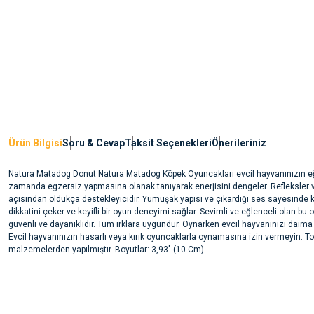
Ürün Bilgisi
Soru & Cevap
Taksit Seçenekleri
Önerileriniz
Natura Matadog Donut Natura Matadog Köpek Oyuncakları evcil hayvanınızın eğ
zamanda egzersiz yapmasına olanak tanıyarak enerjisini dengeler. Refleksler ve
açısından oldukça destekleyicidir. Yumuşak yapısı ve çıkardığı ses sayesinde 
dikkatini çeker ve keyifli bir oyun deneyimi sağlar. Sevimli ve eğlenceli olan bu
güvenli ve dayanıklıdır. Tüm ırklara uygundur. Oynarken evcil hayvanınızı daima
Evcil hayvanınızın hasarlı veya kırık oyuncaklarla oynamasına izin vermeyin. 
malzemelerden yapılmıştır. Boyutlar: 3,93" (10 Cm)
Bu ürünün fiyat bilgisi, resim, ürün açıklamalarında ve diğer konularda yete
noktaları öneri formunu kullanarak tarafımıza iletebilirsiniz.
Ürün hakkında henüz soru sorulmamış.
Görüş ve önerileriniz için teşekkür ederiz.