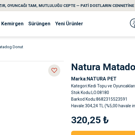
IR, OYUNCAĞI TAM, MUTLULUĞU CEPTE — PATİ DOSTLARIN CENNETİNE 
Kemirgen
Sürüngen
Yeni Ürünler
atadog Donut
Natura Matado
Marka
NATURA PET
Kategori
Kedi Topu ve Oyuncaklar
Stok Kodu
LO.08180
Barkod Kodu
8682315523591
Havale
304,24 TL (%5,00 havale in
320,25 ₺