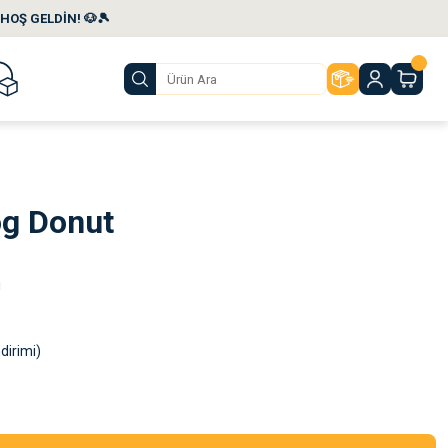
HOŞ GELDİN! 🐶🎾
g Donut
ı
dirimi)