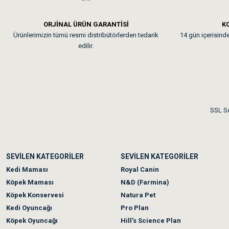
Em**** Ha****** Ka****
ORJİNAL ÜRÜN GARANTİSİ
KO
Ürünlerimizin tümü resmi distribütörlerden tedarik
14 gün içerisinde 
Kedilerim beğeniyorlar. Mem
edilir.
Me***** Ya******
Akşam verdiğim sipariş bir
SSL Se
Ka***** Ar******
SEVİLEN KATEGORİLER
SEVİLEN KATEGORİLER
Ufak bir sorun harici soru
Kedi Maması
Royal Canin
Köpek Maması
N&D (Farmina)
Köpek Konservesi
Natura Pet
Kedi Oyuncağı
Pro Plan
Köpek Oyuncağı
Hill’s Science Plan