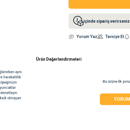
içinde sipariş verirsen
Yorum Yaz
Tavsiye Et
Ürün Değerlendirmeleri
lenirken aynı
 hareketlilik
Bu ürüne ilk yor
köpeğinizin
 oyuncaklar
 denetleyin.
Toksik olmayan
YORUM
rsiz gördüğünüz