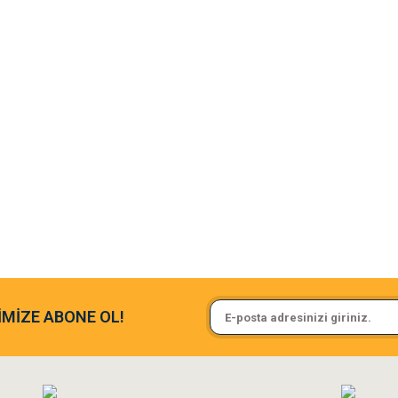
argo fimrasın da bir sorun yaşadım ve arkadaşlar çok hızlı bir şekil de
Sa**** On******
İMİZE ABONE OL!
ine ve paketlemesine bayıldım
Pamuk için aradığım tüm oyuncak