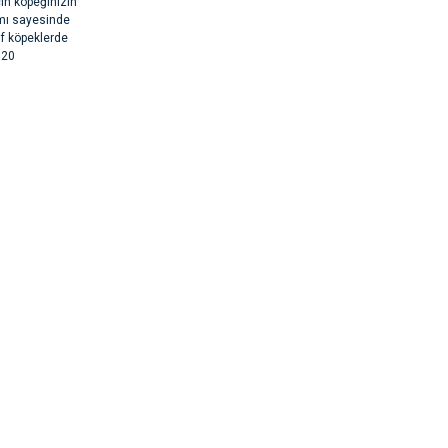
in köpeğinizin
ımı sayesinde
if köpeklerde
020
rsiz gördüğünüz
argo fimrasın da bir sorun yaşadım ve arkadaşlar çok hızlı bir şekil de