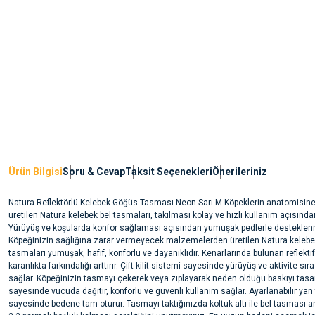
Ürün Bilgisi
Soru & Cevap
Taksit Seçenekleri
Önerileriniz
Natura Reflektörlü Kelebek Göğüs Tasması Neon Sarı M Köpeklerin anatomisine
üretilen Natura kelebek bel tasmaları, takılması kolay ve hızlı kullanım açısında
Yürüyüş ve koşularda konfor sağlaması açısından yumuşak pedlerle desteklenm
Köpeğinizin sağlığına zarar vermeyecek malzemelerden üretilen Natura kelebe
tasmaları yumuşak, hafif, konforlu ve dayanıklıdır. Kenarlarında bulunan reflektif 
karanlıkta farkındalığı arttırır. Çift kilit sistemi sayesinde yürüyüş ve aktivite sı
sağlar. Köpeğinizin tasmayı çekerek veya zıplayarak neden olduğu baskıyı tasa
sayesinde vücuda dağıtır, konforlu ve güvenli kullanım sağlar. Ayarlanabilir yan
sayesinde bedene tam oturur. Tasmayı taktığınızda koltuk altı ile bel tasması 