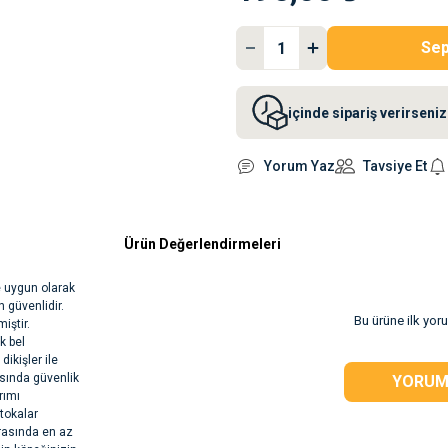
Sep
içinde sipariş verirsen
Yorum Yaz
Tavsiye Et
Ürün Değerlendirmeleri
 uygun olarak
n güvenlidir.
Bu ürüne ilk yor
iştir.
k bel
dikişler ile
rasında güvenlik
YORUM
rımı
 tokalar
arasında en az