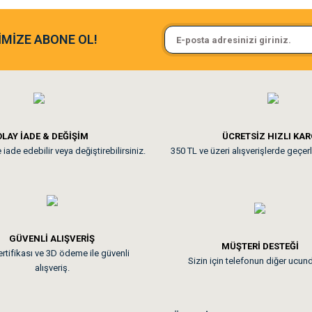
Sa**** On******
İMİZE ABONE OL!
ine ve paketlemesine bayıldım
Pamuk için aradığım tüm oyuncak
**
LAY İADE & DEĞİŞİM
ÜCRETSİZ HIZLI KA
iade edebilir veya değiştirebilirsiniz.
350 TL ve üzeri alışverişlerde geçerl
nunuz. Uygun fiyatta olması iyi.
GÜVENLİ ALIŞVERİŞ
 sonraki gün elime ulaştı. Jack russell köpeğim severek yedi. Tüy dur
MÜŞTERİ DESTEĞİ
rtifikası ve 3D ödeme ile güvenli
Sizin için telefonun diğer ucun
alışveriş.