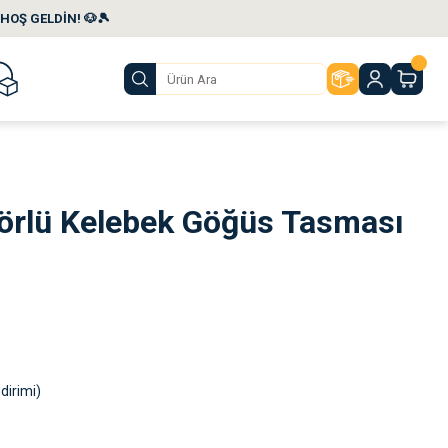
HOŞ GELDİN! 🐶🎾
törlü Kelebek Göğüs Tasması
dirimi)