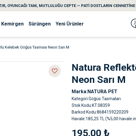
IR, OYUNCAĞI TAM, MUTLULUĞU CEPTE — PATİ DOSTLARIN CENNETİNE 
Kemirgen
Sürüngen
Yeni Ürünler
örlü Kelebek Göğüs Tasması Neon Sarı M
Natura Reflek
Neon Sarı M
Marka
NATURA PET
Kategori
Göğüs Tasmaları
Stok Kodu
KT.08359
Barkod Kodu
8684159220209
Havale
185,25 TL (%5,00 havale in
195,00 ₺