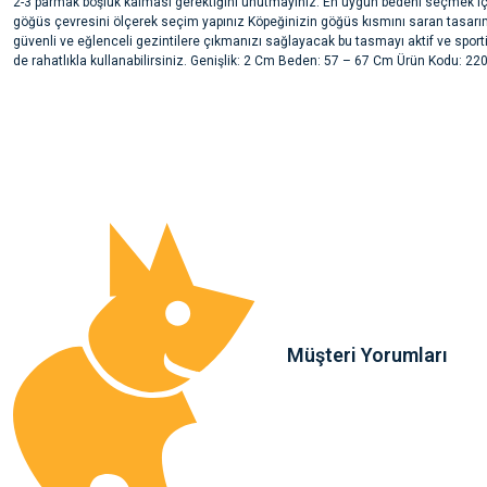
2-3 parmak boşluk kalması gerektiğini unutmayınız. En uygun bedeni seçmek iç
göğüs çevresini ölçerek seçim yapınız Köpeğinizin göğüs kısmını saran tasar
güvenli ve eğlenceli gezintilere çıkmanızı sağlayacak bu tasmayı aktif ve sport
de rahatlıkla kullanabilirsiniz. Genişlik: 2 Cm Beden: 57 – 67 Cm Ürün Kodu: 22
Bu ürünün fiyat bilgisi, resim, ürün açıklamalarında ve diğer konularda yete
noktaları öneri formunu kullanarak tarafımıza iletebilirsiniz.
Ürün hakkında henüz soru sorulmamış.
Görüş ve önerileriniz için teşekkür ederiz.
Ürün resmi kalitesiz, bozuk veya görüntülenemiyor.
Soru Sor
Ürün açıklamasında eksik bilgiler bulunuyor.
Ürün bilgilerinde hatalar bulunuyor.
Ürün fiyatı diğer sitelerden daha pahalı.
Bu ürüne benzer farklı alternatifler olmalı.
Müşteri Yorumları
Sa**** Ta******
Gönder
Kedim taze mamaya bayıldı k