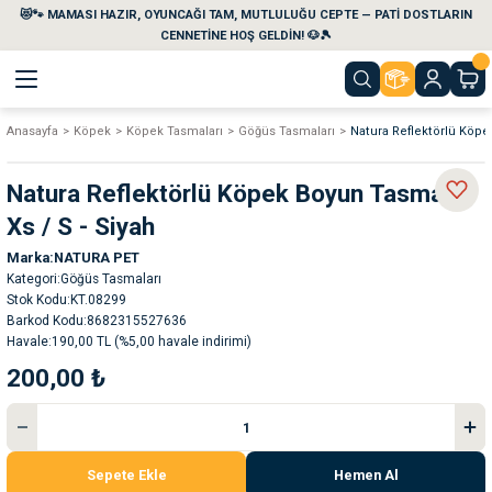
😻🐾 MAMASI HAZIR, OYUNCAĞI TAM, MUTLULUĞU CEPTE — PATİ DOSTLARIN
Geri Dön
Geri Dön
Geri Dön
Geri Dön
Geri Dön
Geri Dön
CENNETİNE HOŞ GELDİN! 🐶🎾
Anasayfa
Köpek
Köpek Tasmaları
Göğüs Tasmaları
Natura Reflektörlü Köpe
aları
maları
eri
emi
Natura Reflektörlü Köpek Boyun Tasması
i
sleri
kvaryumları
Xs / S - Siyah
Marka
NATURA PET
e Temizlik Ürünleri
eleri
ı
suarları
Kategori
Göğüs Tasmaları
Stok Kodu
KT.08299
rları
leri
ler
ğı
Barkod Kodu
8682315527636
Havale
190,00 TL (%5,00 havale indirimi)
200,00 ₺
ları
rünleri
ları
rı
maları
rı
suarları
Sepete Ekle
Hemen Al
nleri
rünleri
ğı