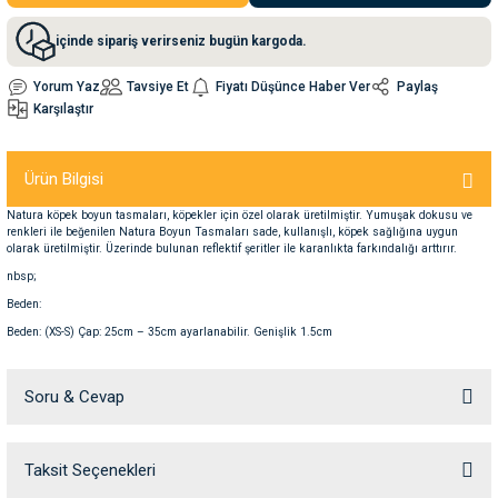
içinde sipariş verirseniz bugün kargoda.
nleri
rünleri
manları
esuarları
Yorum Yaz
Tavsiye Et
Fiyatı Düşünce Haber Ver
Paylaş
Karşılaştır
ntaları
otoru
Ürün Bilgisi
Natura köpek boyun tasmaları, köpekler için özel olarak üretilmiştir. Yumuşak dokusu ve
arı
 Su Kabları
arı
renkleri ile beğenilen Natura Boyun Tasmaları sade, kullanışlı, köpek sağlığına uygun
olarak üretilmiştir. Üzerinde bulunan reflektif şeritler ile karanlıkta farkındalığı arttırır.
nbsp;
anları
Beden:
Beden: (XS-S) Çap: 25cm – 35cm ayarlanabilir. Genişlik 1.5cm
nları
Soru & Cevap
ları
 Kemikleri
nleri
e Seyahat Ürünleri
Taksit Seçenekleri
Ürün hakkında henüz soru sorulmamış.