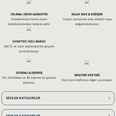
Köpeğim bayıldı hediyeler için teşekkürler
ORJİNAL ÜRÜN GARANTİSİ
KOLAY İADE & DEĞİŞİM
As**** Tu******
Ürünlerimizin tümü resmi
14 gün içerisinde iade edebilir veya
distribütörlerden tedarik edilir.
değiştirebilirsiniz.
Tavşanım kafesinin kalitesine ve paketlemesine bayıldım
ÜCRETSİZ HIZLI KARGO
Sa**** On******
350 TL ve üzeri alışverişlerde geçerli
ücretsiz kargo.
Pamuk için aradığım tüm oyuncaklar mevcut
Em**** Ha****** Ka******
GÜVENLİ ALIŞVERİŞ
MÜŞTERİ DESTEĞİ
SSL Sertifikası ve 3D ödeme ile güvenli
Kedilerim beğeniyorlar. Memnunuz. Uygun fiyatta olması iyi.
Sizin için telefonun diğer ucundayız.
alışveriş.
Me***** Ya******
SEVİLEN KATEGORİLER
Akşam verdiğim sipariş bir sonraki gün elime ulaştı. Jack russell köpeğim se
SEVİLEN KATEGORİLER