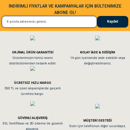
Sa**** Ta******
İNDİRİMLİ FİYATLAR VE KAMPANYALAR İÇİN BÜLTENİMİZE
ABONE OL!
Kedim taze mamaya bayıldı kargo fimrasın da bir sorun yaşadım ve arkadaşlar ço
Kaydet
El**** Ek******
Gönder
Köpeğim bayıldı hediyeler için teşekkürler
ORJİNAL ÜRÜN GARANTİSİ
KOLAY İADE & DEĞİŞİM
As**** Tu******
Ürünlerimizin tümü resmi
14 gün içerisinde iade edebilir veya
distribütörlerden tedarik edilir.
değiştirebilirsiniz.
Tavşanım kafesinin kalitesine ve paketlemesine bayıldım
ÜCRETSİZ HIZLI KARGO
Sa**** On******
350 TL ve üzeri alışverişlerde geçerli
ücretsiz kargo.
Pamuk için aradığım tüm oyuncaklar mevcut
Em**** Ha****** Ka******
GÜVENLİ ALIŞVERİŞ
MÜŞTERİ DESTEĞİ
SSL Sertifikası ve 3D ödeme ile güvenli
Kedilerim beğeniyorlar. Memnunuz. Uygun fiyatta olması iyi.
Sizin için telefonun diğer ucundayız.
alışveriş.