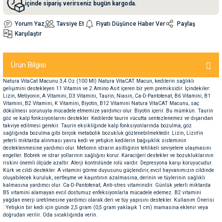
içinde sipariş verirseniz bugün kargoda.
Yorum Yaz
Tavsiye Et
Fiyatı Düşünce Haber Ver
Paylaş
nleri
rünleri
manları
esuarları
Karşılaştır
Ürün Bilgisi
ntaları
otoru
Natura VitaCat Macunu 3,4 Oz (100 Ml) Natura VitaCAT Macun, kedilerin sağlıklı
gelişimini destekleyen 11 Vitamin ve 2 Amino Asit içeren bir yem premiksidir. İçindekiler:
Lizin, Metiyonin, A Vitamini, D3 Vitamini, Taurin, Niasin, Ca-D-Pantotenat, B6 Vitamini, B1
arı
 Su Kabları
arı
Vitamini, B2 Vitamini, K Vitamini, Biyotin, B12 Vitamini Natura VitaCAT Macunu, saç
dökülmesi sorunuyla mücadele etmemize yardımcı olur. Biyotin içerir. Bu mümkün. Taurin
göz ve kalp fonksiyonlarını destekler. Kedilerde taurin vücutta sentezlenemez ve dışarıdan
takviye edilmesi gerekir. Taurin eksikliğinde kalp fonksiyonlarında bozulma, göz
anları
sağlığında bozulma gibi birçok metabolik bozukluk gözlenebilmektedir. Lizin, Lizin'in
yeterli miktarda alınması yavru kedi ve yetişkin kedilerin bağışıklık sisteminin
desteklenmesine yardımcı olur. Metionin idrarın asitliğinin tehlikeli seviyelere ulaşmasını
nları
engeller. Böbrek ve idrar yollarının sağlığını korur. Karaciğeri destekler ve bozukluklarının
riskini önemli ölçüde azaltır. Alerji kontrolünde rolü vardır. Depresyona karşı koruyucudur.
Kürk ve cildi destekler. A vitamini görme duyusunu güçlendirir, evcil hayvanımızın cildinde
oluşabilecek kuruluk, sertleşme ve kaşıntının azalmasına, derinin ve tüylerinin sağlıklı
ları
 Kemikleri
kalmasına yardımcı olur. Ca-D-Pantotenat; Anti-stres vitaminidir. Günlük yeterli miktarda
B5 vitamini alamayan evcil dostumuz enfeksiyonlarla mücadele edemez. B2 vitamini
yağdan enerji üretilmesine yardımcı olarak deri ve tüy yapısını destekler. Kullanım Önerisi
nleri
e Seyahat Ürünleri
: Yetişkin bir kedi için günde 2,5 gram (0,5 gram yaklaşık 1 cm) mamasına eklenir veya
doğrudan verilir. Oda sıcaklığında verin.