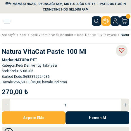
😻🐾 MAMASI HAZIR, OYUNCAĞI TAM, MUTLULUĞU CEPTE — PATİ DOSTLARIN
Geri Dön
Geri Dön
Geri Dön
Geri Dön
Geri Dön
Geri Dön
CENNETİNE HOŞ GELDİN! 🐶🎾
Anasayfa
Kedi
Kedi Vitamin ve Ek Besinler
Kedi Deri ve Tüy Takviyesi
Natura
aları
maları
eri
emi
Natura VitaCat Paste 100 Ml
i
sleri
kvaryumları
Marka
NATURA PET
Kategori
Kedi Deri ve Tüy Takviyesi
e Temizlik Ürünleri
eleri
ı
suarları
Stok Kodu
LV.08106
Barkod Kodu
8682315524086
Havale
256,50 TL (%5,00 havale indirimi)
rları
leri
ler
ğı
270,00 ₺
ları
rünleri
ları
rı
maları
rı
suarları
Sepete Ekle
Hemen Al
nleri
rünleri
ğı