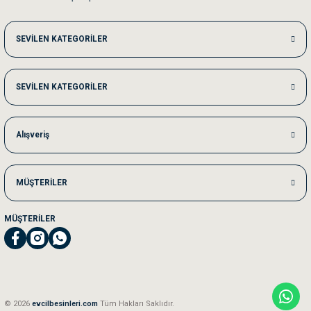
Me***** Ya******
SEVİLEN KATEGORİLER
Akşam verdiğim sipariş bir sonraki gün elime ulaştı. Jack russell köpeğim se
SEVİLEN KATEGORİLER
Ka***** Ar******
Ufak bir sorun harici sorun olmadı sağolsunlar onuda hemen çözdüler
Alışveriş
MÜŞTERİLER
MÜŞTERİLER
© 2026
evcilbesinleri.com
Tüm Hakları Saklıdır.