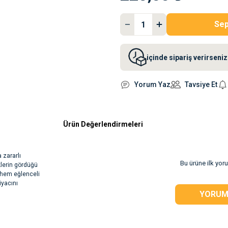
Sep
içinde sipariş verirsen
Yorum Yaz
Tavsiye Et
Ürün Değerlendirmeleri
 zararlı
Bu ürüne ilk yor
klerin gördüğü
n hem eğlenceli
iyacını
YORUM