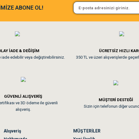
Sa**** On******
İMİZE ABONE OL!
ine ve paketlemesine bayıldım
Pamuk için aradığım tüm oyuncak
**
LAY İADE & DEĞİŞİM
ÜCRETSİZ HIZLI KA
iade edebilir veya değiştirebilirsiniz.
350 TL ve üzeri alışverişlerde geçerl
nunuz. Uygun fiyatta olması iyi.
GÜVENLİ ALIŞVERİŞ
 sonraki gün elime ulaştı. Jack russell köpeğim severek yedi. Tüy dur
MÜŞTERİ DESTEĞİ
rtifikası ve 3D ödeme ile güvenli
Sizin için telefonun diğer ucun
alışveriş.
Alışveriş
MÜŞTERİLER
n olmadı sağolsunlar onuda hemen çözdüler
Hakkımızda
Yeni Üyelik