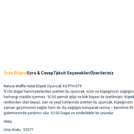
Ürün Bilgisi
Soru & Cevap
Taksit Seçenekleri
Önerileriniz
Natura Waffle Halat Köpek Oyuncak XS PTH-079
%100 doğal hammadelerden üretilen bu oyuncak, sizin ve köpeğinizin sağlığına
herhangi madde içermez. %100 pamuk ipliği ve kök boyası ile üretilmiştir. Köpe
renklerden olan beyaz, sarı ve yeşil tonlarında üretilen bu oyuncak, köpeğinizi
zaman geçirmesini sağlar hem de diş sağlığını koruyarak ısırma – kemirme iht
gidermesinde yardımcı olur. %100 Doğal ve sindirilebilir bir üründür.
nbsp;
Ürün Kodu : 52571