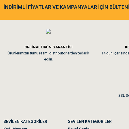
As**** Tu******
İNDİRİMLİ FİYATLAR VE KAMPANYALAR İÇİN BÜLTEN
Tavşanım kafesinin kalites
Em**** Ha****** Ka****
ORJİNAL ÜRÜN GARANTİSİ
KO
Ürünlerimizin tümü resmi distribütörlerden tedarik
14 gün içerisinde 
Kedilerim beğeniyorlar. Mem
edilir.
Me***** Ya******
Akşam verdiğim sipariş bir
SSL Se
Ka***** Ar******
SEVİLEN KATEGORİLER
SEVİLEN KATEGORİLER
Ufak bir sorun harici soru
Kedi Maması
Royal Canin