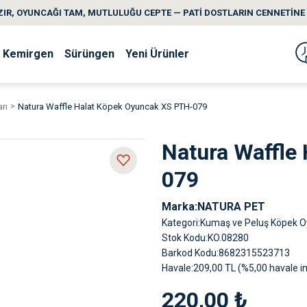
IR, OYUNCAĞI TAM, MUTLULUĞU CEPTE — PATİ DOSTLARIN CENNETİNE 
Kemirgen
Sürüngen
Yeni Ürünler
rı
Natura Waffle Halat Köpek Oyuncak XS PTH-079
Natura Waffle
079
Marka
NATURA PET
Kategori
Kumaş ve Peluş Köpek O
Stok Kodu
KO.08280
Barkod Kodu
8682315523713
Havale
209,00 TL (%5,00 havale in
220,00 ₺