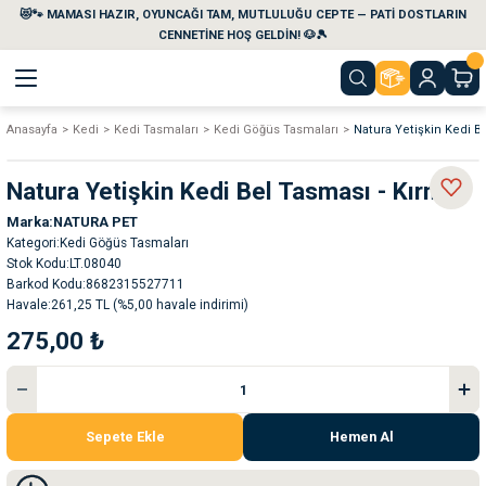
😻🐾 MAMASI HAZIR, OYUNCAĞI TAM, MUTLULUĞU CEPTE — PATİ DOSTLARIN
Geri Dön
Geri Dön
Geri Dön
Geri Dön
Geri Dön
Geri Dön
CENNETİNE HOŞ GELDİN! 🐶🎾
Anasayfa
Kedi
Kedi Tasmaları
Kedi Göğüs Tasmaları
Natura Yetişkin Kedi Be
aları
maları
eri
emi
Natura Yetişkin Kedi Bel Tasması - Kırmızı
i
sleri
kvaryumları
Marka
NATURA PET
Kategori
Kedi Göğüs Tasmaları
e Temizlik Ürünleri
eleri
ı
suarları
Stok Kodu
LT.08040
Barkod Kodu
8682315527711
Havale
261,25 TL (%5,00 havale indirimi)
rları
leri
ler
ğı
275,00 ₺
ları
rünleri
ları
rı
maları
rı
suarları
Sepete Ekle
Hemen Al
nleri
rünleri
ğı