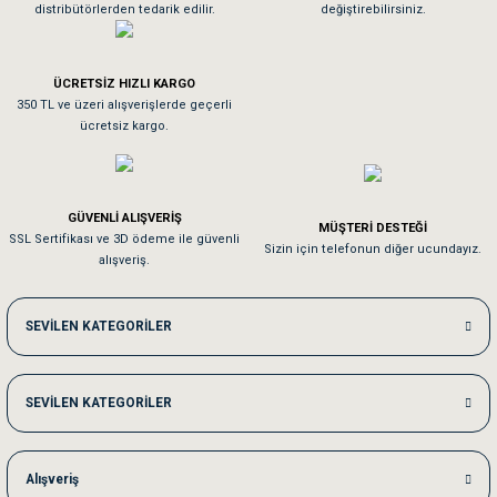
distribütörlerden tedarik edilir.
değiştirebilirsiniz.
Tavşanım kafesinin kalitesine ve paketlemesine bayıldım
ÜCRETSİZ HIZLI KARGO
Sa**** On******
350 TL ve üzeri alışverişlerde geçerli
ücretsiz kargo.
Pamuk için aradığım tüm oyuncaklar mevcut
Em**** Ha****** Ka******
GÜVENLİ ALIŞVERİŞ
MÜŞTERİ DESTEĞİ
SSL Sertifikası ve 3D ödeme ile güvenli
Kedilerim beğeniyorlar. Memnunuz. Uygun fiyatta olması iyi.
Sizin için telefonun diğer ucundayız.
alışveriş.
Me***** Ya******
SEVİLEN KATEGORİLER
Akşam verdiğim sipariş bir sonraki gün elime ulaştı. Jack russell köpeğim se
SEVİLEN KATEGORİLER
Ka***** Ar******
Ufak bir sorun harici sorun olmadı sağolsunlar onuda hemen çözdüler
Alışveriş