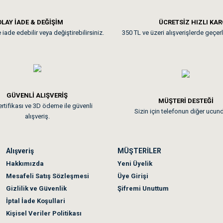
**
LAY İADE & DEĞİŞİM
ÜCRETSİZ HIZLI KA
iade edebilir veya değiştirebilirsiniz.
350 TL ve üzeri alışverişlerde geçerl
nunuz. Uygun fiyatta olması iyi.
GÜVENLİ ALIŞVERİŞ
 sonraki gün elime ulaştı. Jack russell köpeğim severek yedi. Tüy dur
MÜŞTERİ DESTEĞİ
rtifikası ve 3D ödeme ile güvenli
Sizin için telefonun diğer ucun
alışveriş.
Alışveriş
MÜŞTERİLER
n olmadı sağolsunlar onuda hemen çözdüler
Hakkımızda
Yeni Üyelik
Mesafeli Satış Sözleşmesi
Üye Girişi
Gizlilik ve Güvenlik
Şifremi Unuttum
İptal İade Koşullari
Kişisel Veriler Politikası