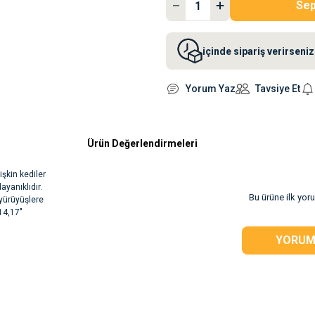
Sep
içinde sipariş verirsen
Yorum Yaz
Tavsiye Et
Ürün Değerlendirmeleri
işkin kediler
ayanıklıdır.
Bu ürüne ilk yor
 yürüyüşlere
14,17"
rsiz gördüğünüz
YORUM