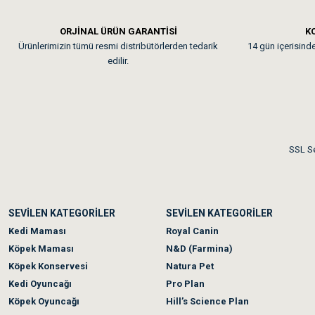
Em**** Ha****** Ka****
ORJİNAL ÜRÜN GARANTİSİ
KO
Ürünlerimizin tümü resmi distribütörlerden tedarik
14 gün içerisinde 
Kedilerim beğeniyorlar. Mem
edilir.
Me***** Ya******
Akşam verdiğim sipariş bir
SSL Se
Ka***** Ar******
SEVİLEN KATEGORİLER
SEVİLEN KATEGORİLER
Ufak bir sorun harici soru
Kedi Maması
Royal Canin
Köpek Maması
N&D (Farmina)
Köpek Konservesi
Natura Pet
Kedi Oyuncağı
Pro Plan
Köpek Oyuncağı
Hill’s Science Plan