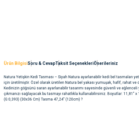
Ürün Bilgisi
Soru & Cevap
Taksit Seçenekleri
Önerileriniz
Natura Yetişkin Kedi Tasması – Siyah Natura ayarlanabilir kedi bel tasmaları yet
için üretilmiştir. Özel olarak üretilen Natura bel yakası yumuşak, hafif, rahat ve d
Kedinizin göğsünü saran ayarlanabilir tasarımı sayesinde güvenli ve eğlenceli
çıkmanızı sağlayacak bu tasmayı rahatlıkla kullanabilirsiniz. Boyutlar: 11,81" x 
(G:0,393) (30x36 Cm) Tasma 47,24" (120cm) ?
Bu ürünün fiyat bilgisi, resim, ürün açıklamalarında ve diğer konularda yete
noktaları öneri formunu kullanarak tarafımıza iletebilirsiniz.
Ürün hakkında henüz soru sorulmamış.
Görüş ve önerileriniz için teşekkür ederiz.
Ürün resmi kalitesiz, bozuk veya görüntülenemiyor.
Soru Sor