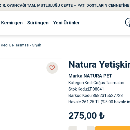
IR, OYUNCAĞI TAM, MUTLULUĞU CEPTE — PATİ DOSTLARIN CENNETİNE 
Kemirgen
Sürüngen
Yeni Ürünler
 Kedi Bel Tasması - Siyah
Natura Yetişki
Marka
NATURA PET
Kategori
Kedi Göğüs Tasmaları
Stok Kodu
LT.08041
Barkod Kodu
8682315527728
Havale
261,25 TL (%5,00 havale in
275,00 ₺