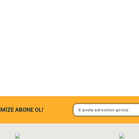
argo fimrasın da bir sorun yaşadım ve arkadaşlar çok hızlı bir şekil de
Sa**** On******
İMİZE ABONE OL!
ine ve paketlemesine bayıldım
Pamuk için aradığım tüm oyuncak