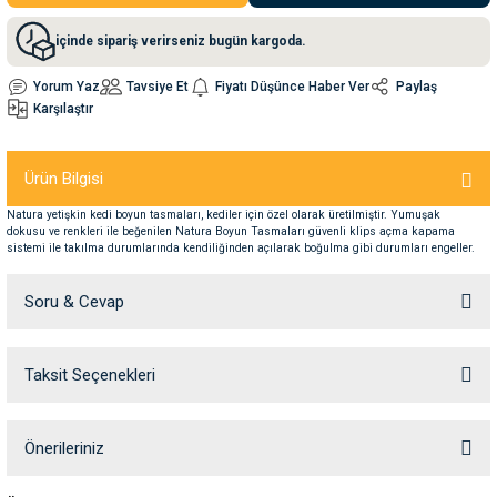
içinde sipariş verirseniz bugün kargoda.
nleri
rünleri
manları
esuarları
Yorum Yaz
Tavsiye Et
Fiyatı Düşünce Haber Ver
Paylaş
Karşılaştır
ntaları
otoru
Ürün Bilgisi
Natura yetişkin kedi boyun tasmaları, kediler için özel olarak üretilmiştir. Yumuşak
arı
 Su Kabları
arı
dokusu ve renkleri ile beğenilen Natura Boyun Tasmaları güvenli klips açma kapama
sistemi ile takılma durumlarında kendiliğinden açılarak boğulma gibi durumları engeller.
anları
Soru & Cevap
nları
Taksit Seçenekleri
Ürün hakkında henüz soru sorulmamış.
ları
 Kemikleri
Soru Sor
Önerileriniz
nleri
e Seyahat Ürünleri
Bu ürünün fiyat bilgisi, resim, ürün açıklamalarında ve diğer konularda