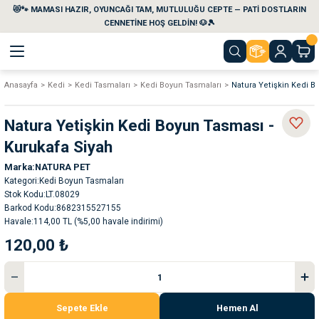
😻🐾 MAMASI HAZIR, OYUNCAĞI TAM, MUTLULUĞU CEPTE — PATİ DOSTLARIN
Geri Dön
Geri Dön
Geri Dön
Geri Dön
Geri Dön
Geri Dön
CENNETİNE HOŞ GELDİN! 🐶🎾
Anasayfa
Kedi
Kedi Tasmaları
Kedi Boyun Tasmaları
Natura Yetişkin Kedi B
aları
maları
eri
emi
Natura Yetişkin Kedi Boyun Tasması -
i
sleri
kvaryumları
Kurukafa Siyah
Marka
NATURA PET
e Temizlik Ürünleri
eleri
ı
suarları
Kategori
Kedi Boyun Tasmaları
Stok Kodu
LT.08029
rları
leri
ler
ğı
Barkod Kodu
8682315527155
Havale
114,00 TL (%5,00 havale indirimi)
120,00 ₺
ları
rünleri
ları
rı
maları
rı
suarları
Sepete Ekle
Hemen Al
nleri
rünleri
ğı