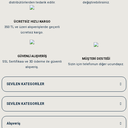
distribütörlerden tedarik edilir.
değiştirebilirsiniz.
Tavşanım kafesinin kalitesine ve paketlemesine bayıldım
ÜCRETSİZ HIZLI KARGO
Sa**** On******
350 TL ve üzeri alışverişlerde geçerli
ücretsiz kargo.
Pamuk için aradığım tüm oyuncaklar mevcut
Em**** Ha****** Ka******
GÜVENLİ ALIŞVERİŞ
MÜŞTERİ DESTEĞİ
SSL Sertifikası ve 3D ödeme ile güvenli
Kedilerim beğeniyorlar. Memnunuz. Uygun fiyatta olması iyi.
Sizin için telefonun diğer ucundayız.
alışveriş.
Me***** Ya******
SEVİLEN KATEGORİLER
Akşam verdiğim sipariş bir sonraki gün elime ulaştı. Jack russell köpeğim se
SEVİLEN KATEGORİLER
Ka***** Ar******
Ufak bir sorun harici sorun olmadı sağolsunlar onuda hemen çözdüler
Alışveriş