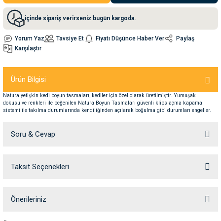
içinde sipariş verirseniz bugün kargoda.
nleri
rünleri
manları
esuarları
Yorum Yaz
Tavsiye Et
Fiyatı Düşünce Haber Ver
Paylaş
Karşılaştır
ntaları
otoru
Ürün Bilgisi
Natura yetişkin kedi boyun tasmaları, kediler için özel olarak üretilmiştir. Yumuşak
arı
 Su Kabları
arı
dokusu ve renkleri ile beğenilen Natura Boyun Tasmaları güvenli klips açma kapama
sistemi ile takılma durumlarında kendiliğinden açılarak boğulma gibi durumları engeller.
anları
Soru & Cevap
nları
Taksit Seçenekleri
Ürün hakkında henüz soru sorulmamış.
ları
 Kemikleri
Soru Sor
Önerileriniz
nleri
e Seyahat Ürünleri
Bu ürünün fiyat bilgisi, resim, ürün açıklamalarında ve diğer konularda