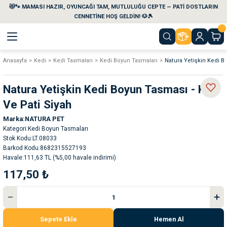
😻🐾 MAMASI HAZIR, OYUNCAĞI TAM, MUTLULUĞU CEPTE — PATİ DOSTLARIN
Geri Dön
Geri Dön
Geri Dön
Geri Dön
Geri Dön
Geri Dön
CENNETİNE HOŞ GELDİN! 🐶🎾
Anasayfa
Kedi
Kedi Tasmaları
Kedi Boyun Tasmaları
Natura Yetişkin Kedi B
aları
maları
eri
emi
Natura Yetişkin Kedi Boyun Tasması - Kuş
i
sleri
kvaryumları
Ve Pati Siyah
Marka
NATURA PET
e Temizlik Ürünleri
eleri
ı
suarları
Kategori
Kedi Boyun Tasmaları
Stok Kodu
LT.08033
rları
leri
ler
ğı
Barkod Kodu
8682315527193
Havale
111,63 TL (%5,00 havale indirimi)
117,50 ₺
ları
rünleri
ları
rı
maları
rı
suarları
Sepete Ekle
Hemen Al
nleri
rünleri
ğı