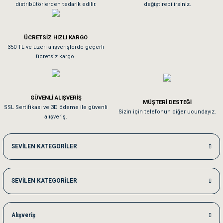
distribütörlerden tedarik edilir.
değiştirebilirsiniz.
Tavşanım kafesinin kalitesine ve paketlemesine bayıldım
ÜCRETSİZ HIZLI KARGO
Sa**** On******
350 TL ve üzeri alışverişlerde geçerli
ücretsiz kargo.
Pamuk için aradığım tüm oyuncaklar mevcut
Em**** Ha****** Ka******
GÜVENLİ ALIŞVERİŞ
MÜŞTERİ DESTEĞİ
SSL Sertifikası ve 3D ödeme ile güvenli
Kedilerim beğeniyorlar. Memnunuz. Uygun fiyatta olması iyi.
Sizin için telefonun diğer ucundayız.
alışveriş.
Me***** Ya******
SEVİLEN KATEGORİLER
Akşam verdiğim sipariş bir sonraki gün elime ulaştı. Jack russell köpeğim se
SEVİLEN KATEGORİLER
Ka***** Ar******
Ufak bir sorun harici sorun olmadı sağolsunlar onuda hemen çözdüler
Alışveriş