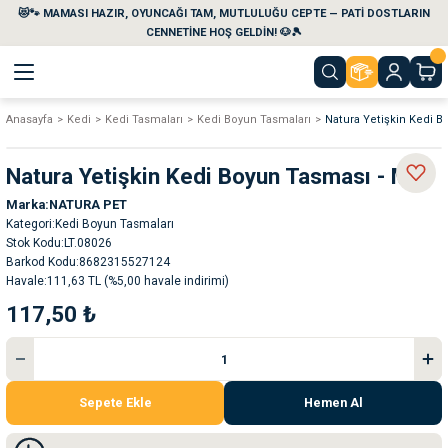
😻🐾 MAMASI HAZIR, OYUNCAĞI TAM, MUTLULUĞU CEPTE — PATİ DOSTLARIN
Geri Dön
Geri Dön
Geri Dön
Geri Dön
Geri Dön
Geri Dön
CENNETİNE HOŞ GELDİN! 🐶🎾
Anasayfa
Kedi
Kedi Tasmaları
Kedi Boyun Tasmaları
Natura Yetişkin Kedi B
aları
maları
eri
emi
Natura Yetişkin Kedi Boyun Tasması - Mor
i
sleri
kvaryumları
Marka
NATURA PET
Kategori
Kedi Boyun Tasmaları
e Temizlik Ürünleri
eleri
ı
suarları
Stok Kodu
LT.08026
Barkod Kodu
8682315527124
Havale
111,63 TL (%5,00 havale indirimi)
rları
leri
ler
ğı
117,50 ₺
ları
rünleri
ları
rı
maları
rı
suarları
Sepete Ekle
Hemen Al
nleri
rünleri
ğı