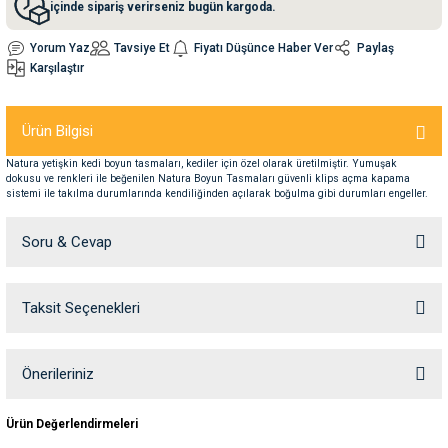
içinde sipariş verirseniz bugün kargoda.
Yorum Yaz
Tavsiye Et
Fiyatı Düşünce Haber Ver
Paylaş
nleri
rünleri
manları
esuarları
Karşılaştır
Ürün Bilgisi
ntaları
otoru
Natura yetişkin kedi boyun tasmaları, kediler için özel olarak üretilmiştir. Yumuşak
dokusu ve renkleri ile beğenilen Natura Boyun Tasmaları güvenli klips açma kapama
sistemi ile takılma durumlarında kendiliğinden açılarak boğulma gibi durumları engeller.
arı
 Su Kabları
arı
Soru & Cevap
anları
Taksit Seçenekleri
Ürün hakkında henüz soru sorulmamış.
nları
ları
 Kemikleri
Soru Sor
Önerileriniz
Bu ürünün fiyat bilgisi, resim, ürün açıklamalarında ve diğer konularda
nleri
e Seyahat Ürünleri
Ürün Değerlendirmeleri
yetersiz gördüğünüz noktaları öneri formunu kullanarak tarafımıza
iletebilirsiniz.