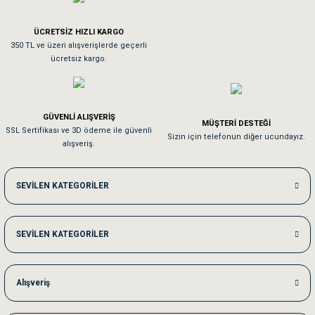
ÜCRETSİZ HIZLI KARGO
Sa**** On******
350 TL ve üzeri alışverişlerde geçerli
ücretsiz kargo.
Pamuk için aradığım tüm oyuncaklar mevcut
Em**** Ha****** Ka******
GÜVENLİ ALIŞVERİŞ
MÜŞTERİ DESTEĞİ
SSL Sertifikası ve 3D ödeme ile güvenli
Kedilerim beğeniyorlar. Memnunuz. Uygun fiyatta olması iyi.
Sizin için telefonun diğer ucundayız.
alışveriş.
Me***** Ya******
SEVİLEN KATEGORİLER
Akşam verdiğim sipariş bir sonraki gün elime ulaştı. Jack russell köpeğim se
SEVİLEN KATEGORİLER
Ka***** Ar******
Ufak bir sorun harici sorun olmadı sağolsunlar onuda hemen çözdüler
Alışveriş