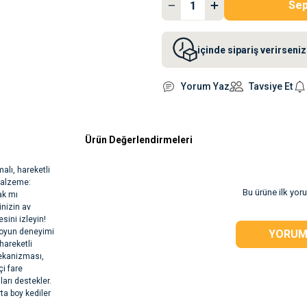
Sep
içinde sipariş verirsen
Yorum Yaz
Tavsiye Et
Ürün Değerlendirmeleri
alı, hareketli
Malzeme:
Bu ürüne ilk yor
ak mı
nizin av
sini izleyin!
r oyun deneyimi
YORUM
hareketli
mekanizması,
çi fare
arı destekler.
ta boy kediler