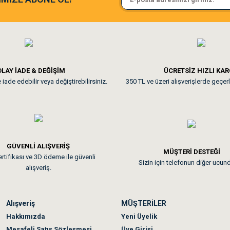
ine ve paketlemesine bayıldım
Pamuk için aradığım tüm oyuncak
**
LAY İADE & DEĞİŞİM
ÜCRETSİZ HIZLI KA
iade edebilir veya değiştirebilirsiniz.
350 TL ve üzeri alışverişlerde geçerl
nunuz. Uygun fiyatta olması iyi.
GÜVENLİ ALIŞVERİŞ
 sonraki gün elime ulaştı. Jack russell köpeğim severek yedi. Tüy dur
MÜŞTERİ DESTEĞİ
rtifikası ve 3D ödeme ile güvenli
Sizin için telefonun diğer ucun
alışveriş.
Alışveriş
MÜŞTERİLER
n olmadı sağolsunlar onuda hemen çözdüler
Hakkımızda
Yeni Üyelik
Mesafeli Satış Sözleşmesi
Üye Girişi