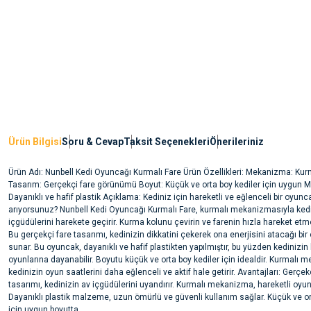
Ürün Bilgisi
Soru & Cevap
Taksit Seçenekleri
Önerileriniz
Ürün Adı: Nunbell Kedi Oyuncağı Kurmalı Fare Ürün Özellikleri: Mekanizma: Kurm
Tasarım: Gerçekçi fare görünümü Boyut: Küçük ve orta boy kediler için uygun 
Dayanıklı ve hafif plastik Açıklama: Kediniz için hareketli ve eğlenceli bir oyunc
arıyorsunuz? Nunbell Kedi Oyuncağı Kurmalı Fare, kurmalı mekanizmasıyla kedi
içgüdülerini harekete geçirir. Kurma kolunu çevirin ve farenin hızla hareket etme
Bu gerçekçi fare tasarımı, kedinizin dikkatini çekerek ona enerjisini atacağı bi
sunar. Bu oyuncak, dayanıklı ve hafif plastikten yapılmıştır, bu yüzden kedinizin 
oyunlarına dayanabilir. Boyutu küçük ve orta boy kediler için idealdir. Kurmalı 
kedinizin oyun saatlerini daha eğlenceli ve aktif hale getirir. Avantajları: Gerçek
tasarımı, kedinizin av içgüdülerini uyandırır. Kurmalı mekanizma, hareketli oyunl
Dayanıklı plastik malzeme, uzun ömürlü ve güvenli kullanım sağlar. Küçük ve or
için uygun boyutta.