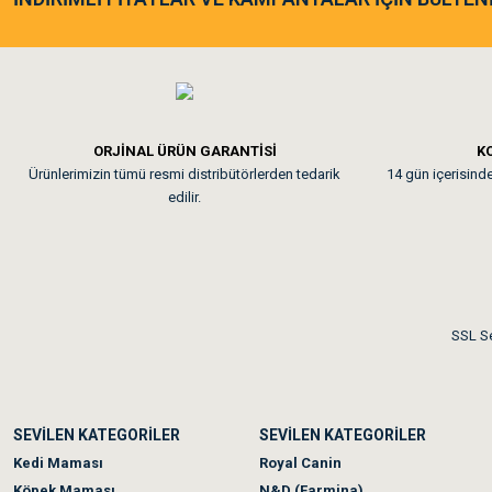
Tavşanım kafesinin kalites
Em**** Ha****** Ka****
ORJİNAL ÜRÜN GARANTİSİ
KO
Ürünlerimizin tümü resmi distribütörlerden tedarik
14 gün içerisinde 
Kedilerim beğeniyorlar. Mem
edilir.
Me***** Ya******
Akşam verdiğim sipariş bir
SSL Se
Ka***** Ar******
SEVİLEN KATEGORİLER
SEVİLEN KATEGORİLER
Ufak bir sorun harici soru
Kedi Maması
Royal Canin
Köpek Maması
N&D (Farmina)