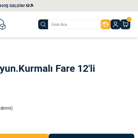
HOŞ GELDİN! 🐶🎾
yun.Kurmalı Fare 12'li
ı
dirimi)