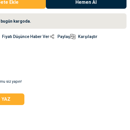
ete Ekle
Hemen Al
iz bugün kargoda.
Fiyatı Düşünce Haber Ver
Paylaş
Karşılaştır
umu siz yapın!
 YAZ