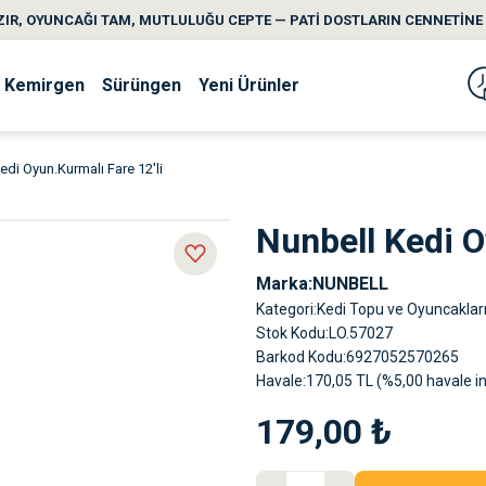
IR, OYUNCAĞI TAM, MUTLULUĞU CEPTE — PATİ DOSTLARIN CENNETİNE 
Kemirgen
Sürüngen
Yeni Ürünler
edi Oyun.Kurmalı Fare 12'li
Nunbell Kedi O
Marka
NUNBELL
Kategori
Kedi Topu ve Oyuncaklar
Stok Kodu
LO.57027
Barkod Kodu
6927052570265
Havale
170,05 TL (%5,00 havale in
179,00 ₺