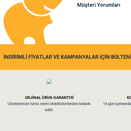
Müşteri Yorumları
Sa**** Ta******
Gönder
Kedim taze mamaya bayıldı k
As**** Tu******
İNDİRİMLİ FİYATLAR VE KAMPANYALAR İÇİN BÜLTEN
Tavşanım kafesinin kalites
Em**** Ha****** Ka****
ORJİNAL ÜRÜN GARANTİSİ
KO
Ürünlerimizin tümü resmi distribütörlerden tedarik
14 gün içerisinde 
Kedilerim beğeniyorlar. Mem
edilir.
Me***** Ya******