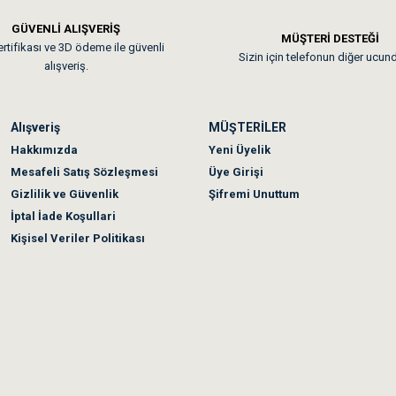
GÜVENLİ ALIŞVERİŞ
 sonraki gün elime ulaştı. Jack russell köpeğim severek yedi. Tüy dur
MÜŞTERİ DESTEĞİ
rtifikası ve 3D ödeme ile güvenli
Sizin için telefonun diğer ucun
alışveriş.
Alışveriş
MÜŞTERİLER
n olmadı sağolsunlar onuda hemen çözdüler
Hakkımızda
Yeni Üyelik
Mesafeli Satış Sözleşmesi
Üye Girişi
Gizlilik ve Güvenlik
Şifremi Unuttum
İptal İade Koşullari
Kişisel Veriler Politikası