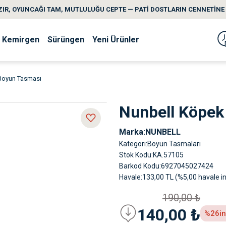
IR, OYUNCAĞI TAM, MUTLULUĞU CEPTE — PATİ DOSTLARIN CENNETİNE 
Kemirgen
Sürüngen
Yeni Ürünler
Boyun Tasması
Nunbell Köpek
Marka
NUNBELL
Kategori
Boyun Tasmaları
Stok Kodu
KA.57105
Barkod Kodu
6927045027424
Havale
133,00 TL (%5,00 havale in
190,00 ₺
140,00 ₺
%26
i