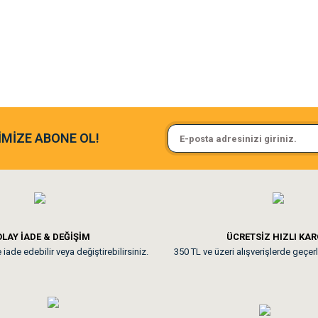
argo fimrasın da bir sorun yaşadım ve arkadaşlar çok hızlı bir şekil de
Sa**** On******
İMİZE ABONE OL!
ine ve paketlemesine bayıldım
Pamuk için aradığım tüm oyuncak
**
LAY İADE & DEĞİŞİM
ÜCRETSİZ HIZLI KA
iade edebilir veya değiştirebilirsiniz.
350 TL ve üzeri alışverişlerde geçerl
nunuz. Uygun fiyatta olması iyi.