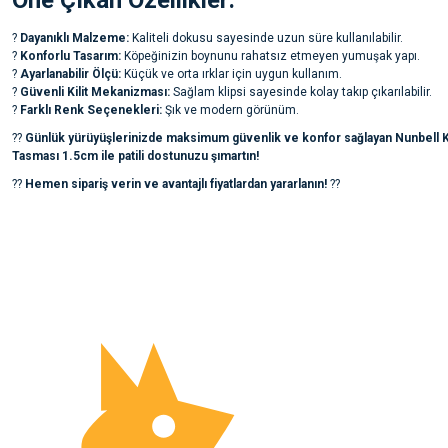
Öne Çıkan Özellikler:
?
Dayanıklı Malzeme:
Kaliteli dokusu sayesinde uzun süre kullanılabilir.
?
Konforlu Tasarım:
Köpeğinizin boynunu rahatsız etmeyen yumuşak yapı.
?
Ayarlanabilir Ölçü:
Küçük ve orta ırklar için uygun kullanım.
?
Güvenli Kilit Mekanizması:
Sağlam klipsi sayesinde kolay takıp çıkarılabilir.
?
Farklı Renk Seçenekleri:
Şık ve modern görünüm.
??
Günlük yürüyüşlerinizde maksimum güvenlik ve konfor sağlayan Nunbell
Tasması 1.5cm ile patili dostunuzu şımartın!
??
Hemen sipariş verin ve avantajlı fiyatlardan yararlanın!
??
Bu ürünün fiyat bilgisi, resim, ürün açıklamalarında ve diğer konularda yete
noktaları öneri formunu kullanarak tarafımıza iletebilirsiniz.
Ürün hakkında henüz soru sorulmamış.
Görüş ve önerileriniz için teşekkür ederiz.
Ürün resmi kalitesiz, bozuk veya görüntülenemiyor.
Soru Sor
Ürün açıklamasında eksik bilgiler bulunuyor.
Ürün bilgilerinde hatalar bulunuyor.
Ürün fiyatı diğer sitelerden daha pahalı.
Bu ürüne benzer farklı alternatifler olmalı.