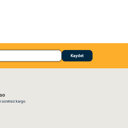
El**** Ek******
 çözdü
Köpeğim bayıldı hediyeler için teşekkürler
Kaydet
lar mevcut
RGO
i ücretsiz kargo.