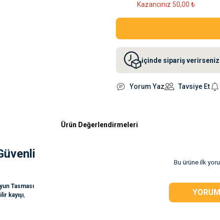
Kazancınız 50,00 ₺
içinde sipariş verirsen
Yorum Yaz
Tavsiye Et
Ürün Değerlendirmeleri
Güvenli
Bu ürüne ilk yor
yun Tasması
YORUM
lir kayışı
,