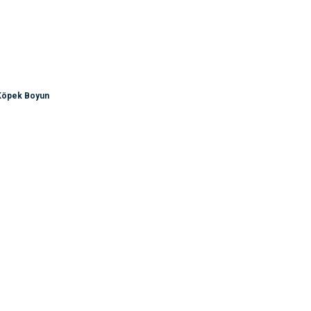
 Köpek Boyun
rsiz gördüğünüz