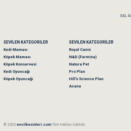
Akşam verdiğim sipariş bir
SSL Se
Ka***** Ar******
SEVİLEN KATEGORİLER
SEVİLEN KATEGORİLER
Ufak bir sorun harici soru
Kedi Maması
Royal Canin
Köpek Maması
N&D (Farmina)
Köpek Konservesi
Natura Pet
Kedi Oyuncağı
Pro Plan
Köpek Oyuncağı
Hill’s Science Plan
Acana
© 2026
evcilbesinleri.com
Tüm Hakları Saklıdır.