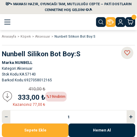
😻🐾 MAMASI HAZIR, OYUNCAĞI TAM, MUTLULUĞU CEPTE — PATİ DOSTLARIN
Geri Dön
Geri Dön
Geri Dön
Geri Dön
Geri Dön
Geri Dön
CENNETİNE HOŞ GELDİN! 🐶🎾
Anasayfa
Köpek
Aksesuar
Nunbell Silikon Bot Boy:S
aları
maları
eri
emi
Nunbell Silikon Bot Boy:S
i
sleri
kvaryumları
Marka
NUNBELL
Kategori
Aksesuar
e Temizlik Ürünleri
eleri
ı
suarları
Stok Kodu
KA.57140
Barkod Kodu
6927058012165
rları
leri
ler
ğı
410,00 ₺
333,00 ₺
%19
indirim
ları
rünleri
ları
Kazancınız 77,00 ₺
rı
maları
rı
suarları
Sepete Ekle
Hemen Al
nleri
rünleri
ğı