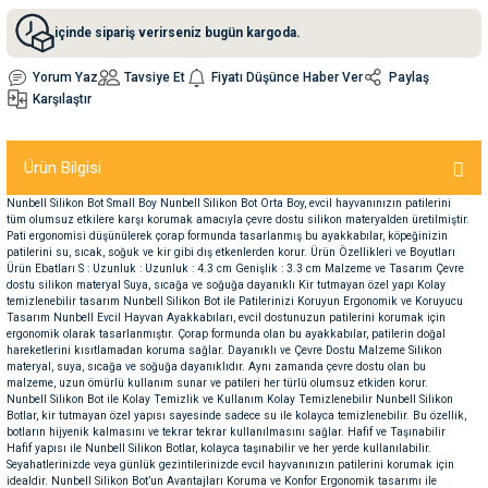
içinde sipariş verirseniz bugün kargoda.
nleri
rünleri
manları
esuarları
Yorum Yaz
Tavsiye Et
Fiyatı Düşünce Haber Ver
Paylaş
Karşılaştır
Ürün Bilgisi
ntaları
otoru
Nunbell Silikon Bot Small Boy Nunbell Silikon Bot Orta Boy, evcil hayvanınızın patilerini
tüm olumsuz etkilere karşı korumak amacıyla çevre dostu silikon materyalden üretilmiştir.
arı
 Su Kabları
arı
Pati ergonomisi düşünülerek çorap formunda tasarlanmış bu ayakkabılar, köpeğinizin
patilerini su, sıcak, soğuk ve kir gibi dış etkenlerden korur. Ürün Özellikleri ve Boyutları
Ürün Ebatları S : Uzunluk : Uzunluk : 4.3 cm Genişlik : 3.3 cm Malzeme ve Tasarım Çevre
anları
dostu silikon materyal Suya, sıcağa ve soğuğa dayanıklı Kir tutmayan özel yapı Kolay
temizlenebilir tasarım Nunbell Silikon Bot ile Patilerinizi Koruyun Ergonomik ve Koruyucu
Tasarım Nunbell Evcil Hayvan Ayakkabıları, evcil dostunuzun patilerini korumak için
ergonomik olarak tasarlanmıştır. Çorap formunda olan bu ayakkabılar, patilerin doğal
nları
hareketlerini kısıtlamadan koruma sağlar. Dayanıklı ve Çevre Dostu Malzeme Silikon
materyal, suya, sıcağa ve soğuğa dayanıklıdır. Aynı zamanda çevre dostu olan bu
malzeme, uzun ömürlü kullanım sunar ve patileri her türlü olumsuz etkiden korur.
ları
 Kemikleri
Nunbell Silikon Bot ile Kolay Temizlik ve Kullanım Kolay Temizlenebilir Nunbell Silikon
Botlar, kir tutmayan özel yapısı sayesinde sadece su ile kolayca temizlenebilir. Bu özellik,
botların hijyenik kalmasını ve tekrar tekrar kullanılmasını sağlar. Hafif ve Taşınabilir
nleri
e Seyahat Ürünleri
Hafif yapısı ile Nunbell Silikon Botlar, kolayca taşınabilir ve her yerde kullanılabilir.
Seyahatlerinizde veya günlük gezintilerinizde evcil hayvanınızın patilerini korumak için
idealdir. Nunbell Silikon Bot’un Avantajları Koruma ve Konfor Ergonomik tasarımı ile