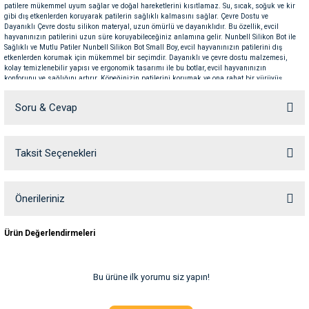
patilere mükemmel uyum sağlar ve doğal hareketlerini kısıtlamaz. Su, sıcak, soğuk ve kir
ve Temizlik
rı
gibi dış etkenlerden koruyarak patilerin sağlıklı kalmasını sağlar. Çevre Dostu ve
Dayanıklı Çevre dostu silikon materyal, uzun ömürlü ve dayanıklıdır. Bu özellik, evcil
hayvanınızın patilerini uzun süre koruyabileceğiniz anlamına gelir. Nunbell Silikon Bot ile
e Ek Besinler
ı
Sağlıklı ve Mutlu Patiler Nunbell Silikon Bot Small Boy, evcil hayvanınızın patilerini dış
etkenlerden korumak için mükemmel bir seçimdir. Dayanıklı ve çevre dostu malzemesi,
kolay temizlenebilir yapısı ve ergonomik tasarımı ile bu botlar, evcil hayvanınızın
konforunu ve sağlığını artırır. Köpeğinizin patilerini korumak ve ona rahat bir yürüyüş
Su Kapları
ve Ek Besinleri
deneyimi sunmak için Nunbell Silikon Bot Orta Boy’u hemen edinin. "Nunbell ile Patilere
Maksimum Koruma!"
Soru & Cevap
eri
Taksit Seçenekleri
Ürün hakkında henüz soru sorulmamış.
eri
nleri
Soru Sor
Önerileriniz
Bu ürünün fiyat bilgisi, resim, ürün açıklamalarında ve diğer konularda
ları
Ürün Değerlendirmeleri
yetersiz gördüğünüz noktaları öneri formunu kullanarak tarafımıza
iletebilirsiniz.
Görüş ve önerileriniz için teşekkür ederiz.
Bu ürüne ilk yorumu siz yapın!
Ürün resmi kalitesiz, bozuk veya görüntülenemiyor.