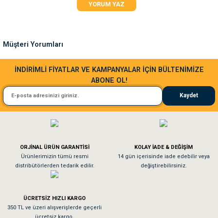
YORUM YAZ
Ürün açıklamasında eksik bilgiler bulunuyor.
Ürün bilgilerinde hatalar bulunuyor.
Ürün fiyatı diğer sitelerden daha pahalı.
Müşteri Yorumları
Bu ürüne benzer farklı alternatifler olmalı.
Sa**** Ta******
İNDİRİMLİ FİYATLAR VE KAMPANYALAR İÇİN BÜLTENİMİZE
ABONE OL!
Kedim taze mamaya bayıldı kargo fimrasın da bir sorun yaşadım ve arkadaşlar ço
Kaydet
El**** Ek******
Gönder
Köpeğim bayıldı hediyeler için teşekkürler
ORJİNAL ÜRÜN GARANTİSİ
KOLAY İADE & DEĞİŞİM
As**** Tu******
Ürünlerimizin tümü resmi
14 gün içerisinde iade edebilir veya
distribütörlerden tedarik edilir.
değiştirebilirsiniz.
Tavşanım kafesinin kalitesine ve paketlemesine bayıldım
ÜCRETSİZ HIZLI KARGO
Sa**** On******
350 TL ve üzeri alışverişlerde geçerli
ücretsiz kargo.