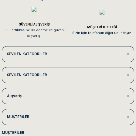
Pamuk için aradığım tüm oyuncaklar mevcut
Em**** Ha****** Ka******
GÜVENLİ ALIŞVERİŞ
MÜŞTERİ DESTEĞİ
SSL Sertifikası ve 3D ödeme ile güvenli
Kedilerim beğeniyorlar. Memnunuz. Uygun fiyatta olması iyi.
Sizin için telefonun diğer ucundayız.
alışveriş.
Me***** Ya******
SEVİLEN KATEGORİLER
Akşam verdiğim sipariş bir sonraki gün elime ulaştı. Jack russell köpeğim se
SEVİLEN KATEGORİLER
Ka***** Ar******
Ufak bir sorun harici sorun olmadı sağolsunlar onuda hemen çözdüler
Alışveriş
MÜŞTERİLER
MÜŞTERİLER