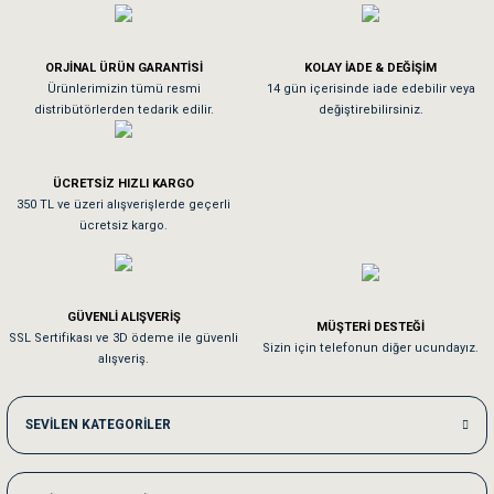
Köpeğim bayıldı hediyeler için teşekkürler
ORJİNAL ÜRÜN GARANTİSİ
KOLAY İADE & DEĞİŞİM
As**** Tu******
Ürünlerimizin tümü resmi
14 gün içerisinde iade edebilir veya
distribütörlerden tedarik edilir.
değiştirebilirsiniz.
Tavşanım kafesinin kalitesine ve paketlemesine bayıldım
ÜCRETSİZ HIZLI KARGO
Sa**** On******
350 TL ve üzeri alışverişlerde geçerli
ücretsiz kargo.
Pamuk için aradığım tüm oyuncaklar mevcut
Em**** Ha****** Ka******
GÜVENLİ ALIŞVERİŞ
MÜŞTERİ DESTEĞİ
SSL Sertifikası ve 3D ödeme ile güvenli
Kedilerim beğeniyorlar. Memnunuz. Uygun fiyatta olması iyi.
Sizin için telefonun diğer ucundayız.
alışveriş.
Me***** Ya******
SEVİLEN KATEGORİLER
Akşam verdiğim sipariş bir sonraki gün elime ulaştı. Jack russell köpeğim se