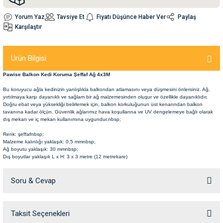
Yorum Yaz
Tavsiye Et
Fiyatı Düşünce Haber Ver
Paylaş
nleri
rünleri
manları
esuarları
Karşılaştır
Ürün Bilgisi
Pawise Balkon Kedi Koruma Şeffaf Ağ 4x3M
ntaları
otoru
Bu koruyucu ağla kedinizin yanlışlıkla balkondan atlamasını veya düşmesini önlersiniz. Ağ,
yırtılmaya karşı dayanıklı ve sağlam bir ağ malzemesinden oluşur ve özellikle dayanıklıdır.
arı
 Su Kabları
arı
Doğru ebat veya yüksekliği belirlemek için, balkon korkuluğunun üst kenarından balkon
tavanına kadar ölçün. Güvenlik ağlarımız hava koşullarına ve UV dengelemeye bağlı olarak
dış mekan ve iç mekan kullanımına uygundur.nbsp;
anları
Renk: şeffafnbsp;
Malzeme kalınlığı yaklaşık: 0,5 mmnbsp;
Ağ boyutu yaklaşık: 30 mmnbsp;
nları
Dış boyutlar yaklaşık L x H: 3 x 3 metre (12 metrekare)
ları
 Kemikleri
Soru & Cevap
nleri
e Seyahat Ürünleri
Taksit Seçenekleri
Ürün hakkında henüz soru sorulmamış.