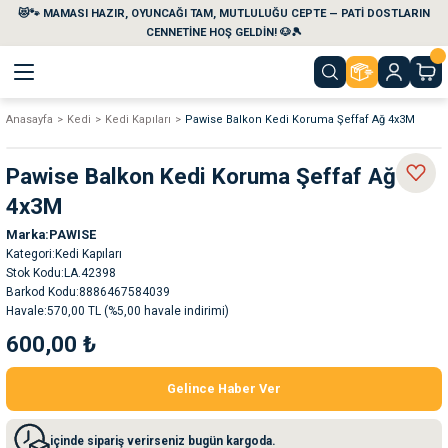
😻🐾 MAMASI HAZIR, OYUNCAĞI TAM, MUTLULUĞU CEPTE — PATİ DOSTLARIN
Geri Dön
Geri Dön
Geri Dön
Geri Dön
Geri Dön
Geri Dön
CENNETİNE HOŞ GELDİN! 🐶🎾
Anasayfa
Kedi
Kedi Kapıları
Pawise Balkon Kedi Koruma Şeffaf Ağ 4x3M
aları
maları
eri
emi
Pawise Balkon Kedi Koruma Şeffaf Ağ
i
sleri
kvaryumları
4x3M
Marka
PAWISE
e Temizlik Ürünleri
eleri
ı
suarları
Kategori
Kedi Kapıları
Stok Kodu
LA.42398
rları
leri
ler
ğı
Barkod Kodu
8886467584039
Havale
570,00 TL (%5,00 havale indirimi)
600,00 ₺
ları
rünleri
ları
Gelince Haber Ver
rı
maları
rı
suarları
içinde sipariş verirseniz bugün kargoda.
nleri
rünleri
ğı