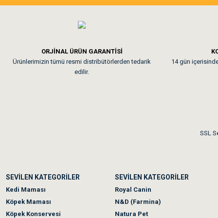
Tavşanım kafesinin kalites
Em**** Ha****** Ka****
ORJİNAL ÜRÜN GARANTİSİ
KO
Ürünlerimizin tümü resmi distribütörlerden tedarik
14 gün içerisinde 
Kedilerim beğeniyorlar. Mem
edilir.
Me***** Ya******
Akşam verdiğim sipariş bir
SSL Se
Ka***** Ar******
SEVİLEN KATEGORİLER
SEVİLEN KATEGORİLER
Ufak bir sorun harici soru
Kedi Maması
Royal Canin
Köpek Maması
N&D (Farmina)
Köpek Konservesi
Natura Pet