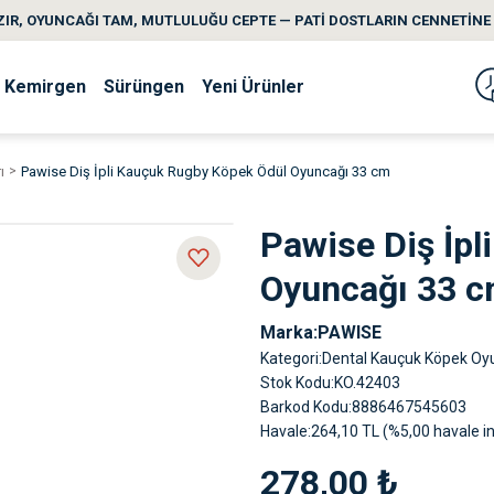
IR, OYUNCAĞI TAM, MUTLULUĞU CEPTE — PATİ DOSTLARIN CENNETİNE 
Kemirgen
Sürüngen
Yeni Ürünler
ı
Pawise Diş İpli Kauçuk Rugby Köpek Ödül Oyuncağı 33 cm
Pawise Diş İp
Oyuncağı 33 
Marka
PAWISE
Kategori
Dental Kauçuk Köpek Oyu
Stok Kodu
KO.42403
Barkod Kodu
8886467545603
Havale
264,10 TL (%5,00 havale in
278,00 ₺