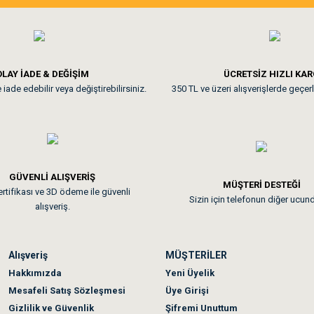
ine ve paketlemesine bayıldım
Pamuk için aradığım tüm oyuncak
**
LAY İADE & DEĞİŞİM
ÜCRETSİZ HIZLI KA
iade edebilir veya değiştirebilirsiniz.
350 TL ve üzeri alışverişlerde geçerl
nunuz. Uygun fiyatta olması iyi.
GÜVENLİ ALIŞVERİŞ
 sonraki gün elime ulaştı. Jack russell köpeğim severek yedi. Tüy dur
MÜŞTERİ DESTEĞİ
rtifikası ve 3D ödeme ile güvenli
Sizin için telefonun diğer ucun
alışveriş.
Alışveriş
MÜŞTERİLER
n olmadı sağolsunlar onuda hemen çözdüler
Hakkımızda
Yeni Üyelik
Mesafeli Satış Sözleşmesi
Üye Girişi
Gizlilik ve Güvenlik
Şifremi Unuttum