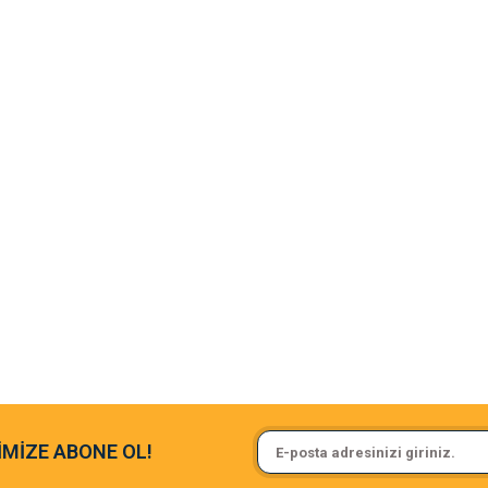
argo fimrasın da bir sorun yaşadım ve arkadaşlar çok hızlı bir şekil de
Sa**** On******
İMİZE ABONE OL!