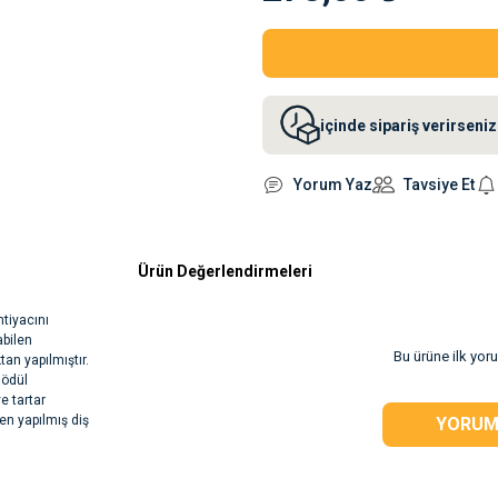
içinde sipariş verirsen
Yorum Yaz
Tavsiye Et
Ürün Değerlendirmeleri
tiyacını
abilen
Bu ürüne ilk yor
an yapılmıştır.
 ödül
e tartar
den yapılmış diş
YORUM
rsiz gördüğünüz