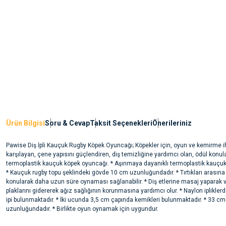
Ürün Bilgisi
Soru & Cevap
Taksit Seçenekleri
Önerileriniz
Pawise Diş İpli Kauçuk Rugby Köpek Oyuncağı; Köpekler için, oyun ve kemirme ih
karşılayan, çene yapısını güçlendiren, diş temizliğine yardımcı olan, ödül konul
termoplastik kauçuk köpek oyuncağı. * Aşınmaya dayanıklı termoplastik kauçukt
* Kauçuk rugby topu şeklindeki gövde 10 cm uzunluğundadır. * Tırtıkları arasına
konularak daha uzun süre oynaması sağlanabilir. * Diş etlerine masaj yaparak v
plaklarını gidererek ağız sağlığının korunmasına yardımcı olur. * Naylon iplikler
ipi bulunmaktadır. * İki ucunda 3,5 cm çapında kemikleri bulunmaktadır. * 33 cm
uzunluğundadır. * Birlikte oyun oynamak için uygundur.
Bu ürünün fiyat bilgisi, resim, ürün açıklamalarında ve diğer konularda yete