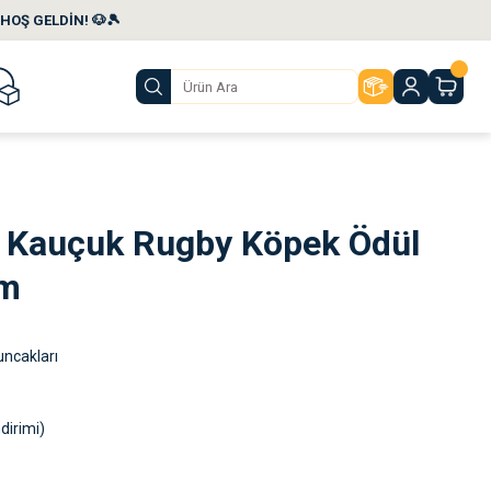
HOŞ GELDİN! 🐶🎾
li Kauçuk Rugby Köpek Ödül
cm
ncakları
dirimi)