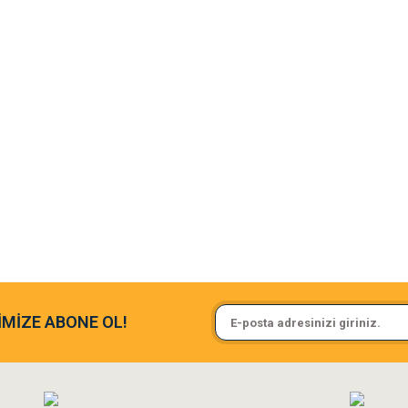
argo fimrasın da bir sorun yaşadım ve arkadaşlar çok hızlı bir şekil de
Sa**** On******
İMİZE ABONE OL!
ine ve paketlemesine bayıldım
Pamuk için aradığım tüm oyuncak