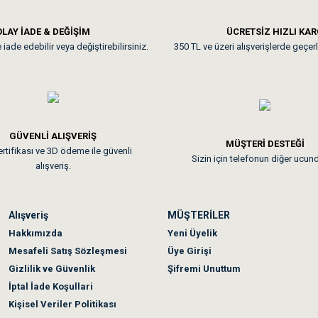
**
LAY İADE & DEĞİŞİM
ÜCRETSİZ HIZLI KA
iade edebilir veya değiştirebilirsiniz.
350 TL ve üzeri alışverişlerde geçerl
nunuz. Uygun fiyatta olması iyi.
GÜVENLİ ALIŞVERİŞ
 sonraki gün elime ulaştı. Jack russell köpeğim severek yedi. Tüy dur
MÜŞTERİ DESTEĞİ
rtifikası ve 3D ödeme ile güvenli
Sizin için telefonun diğer ucun
alışveriş.
Alışveriş
MÜŞTERİLER
n olmadı sağolsunlar onuda hemen çözdüler
Hakkımızda
Yeni Üyelik
Mesafeli Satış Sözleşmesi
Üye Girişi
Gizlilik ve Güvenlik
Şifremi Unuttum
İptal İade Koşullari
Kişisel Veriler Politikası