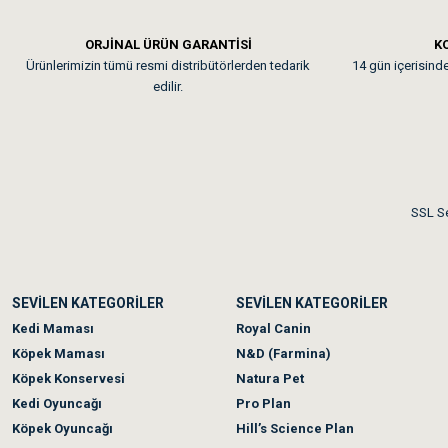
Em**** Ha****** Ka****
ORJİNAL ÜRÜN GARANTİSİ
KO
Ürünlerimizin tümü resmi distribütörlerden tedarik
14 gün içerisinde 
Kedilerim beğeniyorlar. Mem
edilir.
Me***** Ya******
Akşam verdiğim sipariş bir
SSL Se
Ka***** Ar******
SEVİLEN KATEGORİLER
SEVİLEN KATEGORİLER
Ufak bir sorun harici soru
Kedi Maması
Royal Canin
Köpek Maması
N&D (Farmina)
Köpek Konservesi
Natura Pet
Kedi Oyuncağı
Pro Plan
Köpek Oyuncağı
Hill’s Science Plan