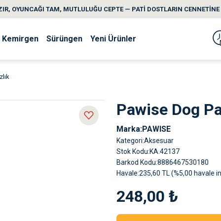
IR, OYUNCAĞI TAM, MUTLULUĞU CEPTE — PATİ DOSTLARIN CENNETİNE 
Kemirgen
Sürüngen
Yeni Ürünler
zlık
Pawise Dog Pa
Marka
PAWISE
Kategori
Aksesuar
Stok Kodu
KA.42137
Barkod Kodu
8886467530180
Havale
235,60 TL (%5,00 havale in
248,00 ₺