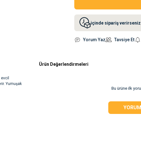
içinde sipariş verirsen
Yorum Yaz
Tavsiye Et
Ürün Değerlendirmeleri
 evcil
erir. Yumuşak
Bu ürüne ilk yor
rsiz gördüğünüz
YORUM