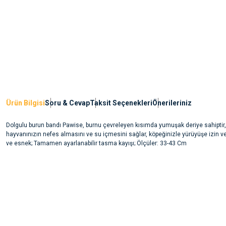
Ürün Bilgisi
Soru & Cevap
Taksit Seçenekleri
Önerileriniz
Dolgulu burun bandı Pawise, burnu çevreleyen kısımda yumuşak deriye sahiptir,
hayvanınızın nefes almasını ve su içmesini sağlar, köpeğinizle yürüyüşe izin v
ve esnek; Tamamen ayarlanabilir tasma kayışı; Ölçüler: 33-43 Cm
Bu ürünün fiyat bilgisi, resim, ürün açıklamalarında ve diğer konularda yete
noktaları öneri formunu kullanarak tarafımıza iletebilirsiniz.
Ürün hakkında henüz soru sorulmamış.
Görüş ve önerileriniz için teşekkür ederiz.
Ürün resmi kalitesiz, bozuk veya görüntülenemiyor.
Soru Sor
Ürün açıklamasında eksik bilgiler bulunuyor.
Ürün bilgilerinde hatalar bulunuyor.