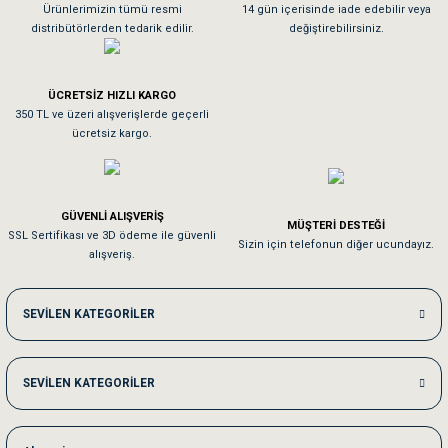
As**** Tu******
Ürünlerimizin tümü resmi
14 gün içerisinde iade edebilir veya
distribütörlerden tedarik edilir.
değiştirebilirsiniz.
Tavşanım kafesinin kalitesine ve paketlemesine bayıldım
ÜCRETSİZ HIZLI KARGO
Sa**** On******
350 TL ve üzeri alışverişlerde geçerli
ücretsiz kargo.
Pamuk için aradığım tüm oyuncaklar mevcut
Em**** Ha****** Ka******
GÜVENLİ ALIŞVERİŞ
MÜŞTERİ DESTEĞİ
SSL Sertifikası ve 3D ödeme ile güvenli
Kedilerim beğeniyorlar. Memnunuz. Uygun fiyatta olması iyi.
Sizin için telefonun diğer ucundayız.
alışveriş.
Me***** Ya******
SEVİLEN KATEGORİLER
Akşam verdiğim sipariş bir sonraki gün elime ulaştı. Jack russell köpeğim se
SEVİLEN KATEGORİLER
Ka***** Ar******
Ufak bir sorun harici sorun olmadı sağolsunlar onuda hemen çözdüler