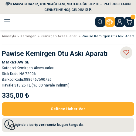
😻🐾 MAMASI HAZIR, OYUNCAĞI TAM, MUTLULUĞU CEPTE — PATİ DOSTLARIN
Geri Dön
Geri Dön
Geri Dön
Geri Dön
Geri Dön
Geri Dön
CENNETİNE HOŞ GELDİN! 🐶🎾
Anasayfa
Kemirgen
Kemirgen Aksesuarları
Pawise Kemirgen Otu Askı Aparat
aları
maları
eri
emi
Pawise Kemirgen Otu Askı Aparatı
i
sleri
kvaryumları
Marka
PAWISE
Kategori
Kemirgen Aksesuarları
e Temizlik Ürünleri
eleri
ı
suarları
Stok Kodu
NA.72006
Barkod Kodu
8886467590726
Havale
318,25 TL (%5,00 havale indirimi)
rları
leri
ler
ğı
335,00 ₺
ları
rünleri
ları
Gelince Haber Ver
rı
maları
rı
suarları
içinde sipariş verirseniz bugün kargoda.
nleri
rünleri
ğı