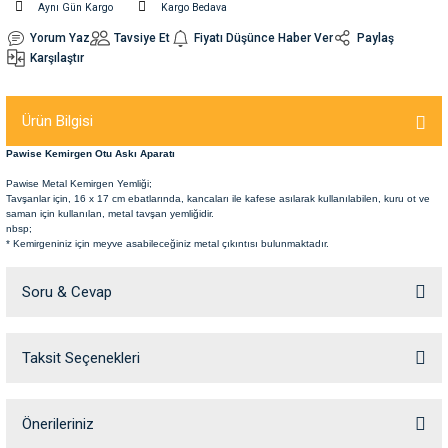
Aynı Gün Kargo
Kargo Bedava
Yorum Yaz
Tavsiye Et
Fiyatı Düşünce Haber Ver
Paylaş
nleri
rünleri
manları
esuarları
Karşılaştır
Ürün Bilgisi
ntaları
otoru
Pawise Kemirgen Otu Askı Aparatı
Pawise Metal Kemirgen Yemliği;
Tavşanlar için, 16 x 17 cm ebatlarında, kancaları ile kafese asılarak kullanılabilen, kuru ot ve
arı
 Su Kabları
arı
saman için kullanılan, metal tavşan yemliğidir.
nbsp;
* Kemirgeniniz için meyve asabileceğiniz metal çıkıntısı bulunmaktadır.
anları
Soru & Cevap
nları
Taksit Seçenekleri
Ürün hakkında henüz soru sorulmamış.
ları
 Kemikleri
nleri
e Seyahat Ürünleri
Soru Sor
Önerileriniz