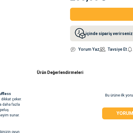
içinde sipariş verirsen
Yorum Yaz
Tavsiye Et
Ürün Değerlendirmeleri
uffless
Bu ürüne ilk yor
 dikkat çeker.
a daha fazla
 peluş
YORUM
neyim sunar.
ğinizin oyun