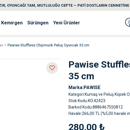
IR, OYUNCAĞI TAM, MUTLULUĞU CEPTE — PATİ DOSTLARIN CENNETİNE 
Kemirgen
Sürüngen
Yeni Ürünler
rı
Pawise Stuffless Chipmunk Peluş Oyuncak 35 cm
Pawise Stuffl
35 cm
Marka
PAWISE
Kategori
Kumaş ve Peluş Köpek O
Stok Kodu
KO.42423
Barkod Kodu
8886467550812
Havale
266,00 TL (%5,00 havale in
280,00 ₺