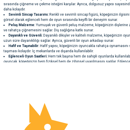
sırasında çiğneme ve çekme isteğini karşılar. Ayrıca, dolgusuz yapısı sayesind
daha kolaydır.
Sevimli Sincap Tasarımı:
Renkli ve sevimli sincap figürü, köpeğinizin ilgisin
görsel olarak eğlenceli hem de oyun sırasında keyifli bir deneyim sunar.
Peluş Malzeme:
Yumuşak ve güvenli peluş malzeme, köpeğinizin dişlerine 
ve rahatça çiğnemesini sağlar. Diş sağlığına katkı sunar.
Dayanıklı ve Güvenli:
Dayanıklı dikişler ve kaliteli malzeme, köpeğinizin oyu
uzun süre dayanıklılığı sağlar. Ayrıca, güvenli bir oyun arkadaşı sunar.
Hafif ve Taşınabilir:
Hafif yapısı, köpeğinizin oyuncakla rahatça oynamasını 
taşıması kolaydır. İç mekanlarda ve dışarıda kullanılabilir.
Eğlenceli Oyun Saatleri:
Hem tek başına hem de sahipli oyunlarda kullanılab
oyuncak, köpeğinizin hem fiziksel hem de zihinsel uyarılmasını sağlar. Eğlencel
Bu ürünün fiyat bilgisi, resim, ürün açıklamalarında ve diğer konularda yete
oyunlar için idealdir.
noktaları öneri formunu kullanarak tarafımıza iletebilirsiniz.
Kullanım Talimatı:
Köpeğinizin güvenliği için oyuncak düzenli olarak kontrol edil
Ürün hakkında henüz soru sorulmamış.
Görüş ve önerileriniz için teşekkür ederiz.
Oyuncak aşındığında veya zarar gördüğünde yenisiyle değiştirilmelidir. Temizlik 
sabun kullanılabilir.
Ambalaj:
1 Adet Pawise Stuffless Chipmunk Peluş Oyuncak 35 cm
Ürün resmi kalitesiz, bozuk veya görüntülenemiyor.
Soru Sor
Uyarılar:
Ürün açıklamasında eksik bilgiler bulunuyor.
Sadece köpek kullanımı için tasarlanmıştır.
Ürün bilgilerinde hatalar bulunuyor.
Kimyasal temizlik maddelerinden kaçınılmalıdır.
Ürün fiyatı diğer sitelerden daha pahalı.
Oyuncak aşındığında veya zarar gördüğünde değiştirilmelidir.
Pawise Stuffless Chipmunk Peluş Oyuncak 35 cm
, köpeğinizin eğlenceli oyun
Bu ürüne benzer farklı alternatifler olmalı.
daha keyifli hale getirir. Dayanıklı yapısı, sevimli tasarımı ve sağlıklı çiğneme 