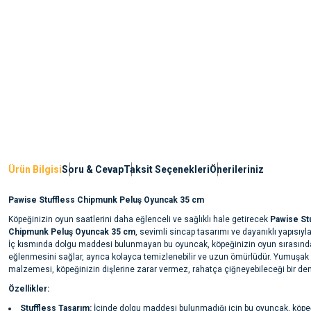
Ürün Bilgisi
Soru & Cevap
Taksit Seçenekleri
Önerileriniz
Pawise Stuffless Chipmunk Peluş Oyuncak 35 cm
Köpeğinizin oyun saatlerini daha eğlenceli ve sağlıklı hale getirecek
Pawise St
Chipmunk Peluş Oyuncak 35 cm
, sevimli sincap tasarımı ve dayanıklı yapısıyla
İç kısmında dolgu maddesi bulunmayan bu oyuncak, köpeğinizin oyun sırasınd
eğlenmesini sağlar, ayrıca kolayca temizlenebilir ve uzun ömürlüdür. Yumuşak
malzemesi, köpeğinizin dişlerine zarar vermez, rahatça çiğneyebileceği bir de
Özellikler:
Stuffless Tasarım:
İçinde dolgu maddesi bulunmadığı için bu oyuncak, köpe