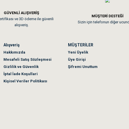
GÜVENLİ ALIŞVERİŞ
 sonraki gün elime ulaştı. Jack russell köpeğim severek yedi. Tüy dur
MÜŞTERİ DESTEĞİ
rtifikası ve 3D ödeme ile güvenli
Sizin için telefonun diğer ucun
alışveriş.
Alışveriş
MÜŞTERİLER
n olmadı sağolsunlar onuda hemen çözdüler
Hakkımızda
Yeni Üyelik
Mesafeli Satış Sözleşmesi
Üye Girişi
Gizlilik ve Güvenlik
Şifremi Unuttum
İptal İade Koşullari
Kişisel Veriler Politikası