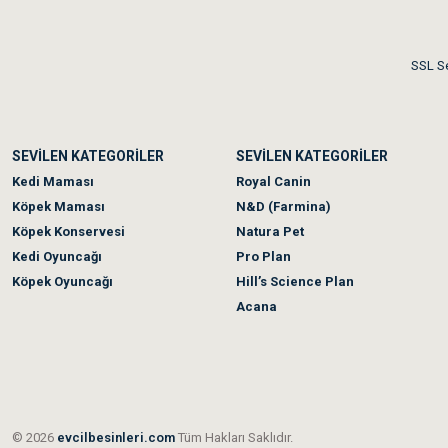
Akşam verdiğim sipariş bir
SSL Se
Ka***** Ar******
SEVİLEN KATEGORİLER
SEVİLEN KATEGORİLER
Ufak bir sorun harici soru
Kedi Maması
Royal Canin
Köpek Maması
N&D (Farmina)
Köpek Konservesi
Natura Pet
Kedi Oyuncağı
Pro Plan
Köpek Oyuncağı
Hill’s Science Plan
Acana
© 2026
evcilbesinleri.com
Tüm Hakları Saklıdır.