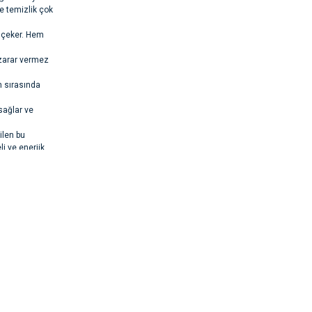
e temizlik çok
i çeker. Hem
zarar vermez
n sırasında
sağlar ve
ilen bu
i ve enerjik
rsiz gördüğünüz
melidir.
için ılık su ve
 saatlerini
deneyimi