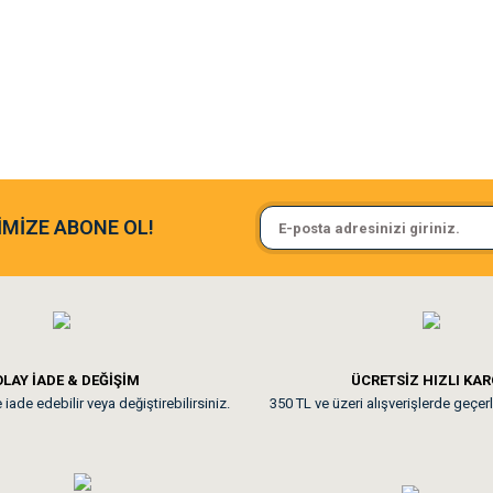
argo fimrasın da bir sorun yaşadım ve arkadaşlar çok hızlı bir şekil de
Sa**** On******
İMİZE ABONE OL!
ine ve paketlemesine bayıldım
Pamuk için aradığım tüm oyuncak
**
LAY İADE & DEĞİŞİM
ÜCRETSİZ HIZLI KA
iade edebilir veya değiştirebilirsiniz.
350 TL ve üzeri alışverişlerde geçerl
nunuz. Uygun fiyatta olması iyi.