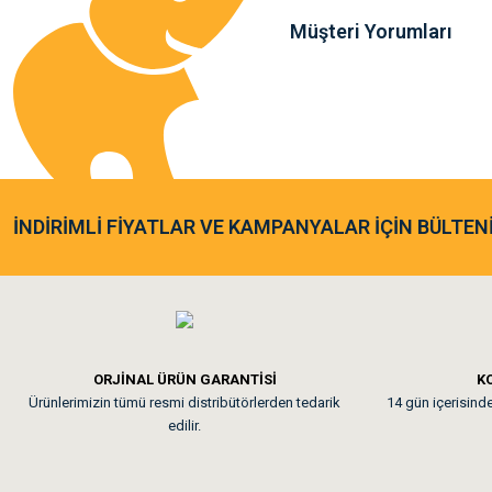
sunmasıyla, köpeğinizin favorisi olacak!
Müşteri Yorumları
Sa**** Ta******
Gönder
Kedim taze mamaya bayıldı k
As**** Tu******
İNDİRİMLİ FİYATLAR VE KAMPANYALAR İÇİN BÜLTEN
Tavşanım kafesinin kalites
Em**** Ha****** Ka****
ORJİNAL ÜRÜN GARANTİSİ
KO
Ürünlerimizin tümü resmi distribütörlerden tedarik
14 gün içerisinde 
Kedilerim beğeniyorlar. Mem
edilir.
Me***** Ya******