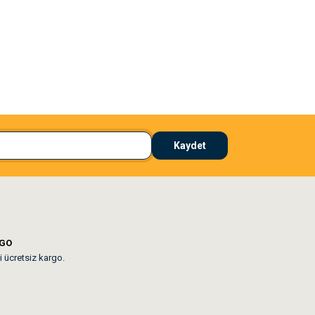
El**** Ek******
 çözdü
Köpeğim bayıldı hediyeler için teşekkürler
Kaydet
lar mevcut
RGO
i ücretsiz kargo.