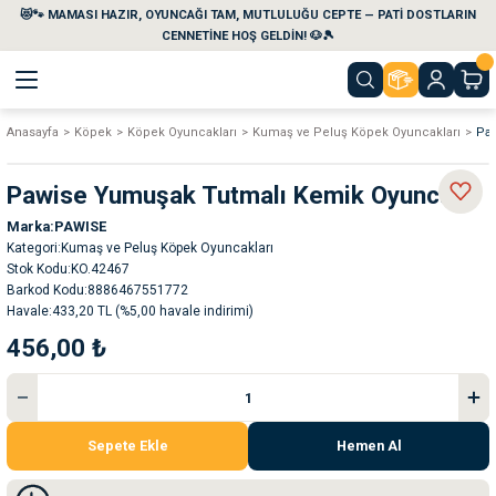
😻🐾 MAMASI HAZIR, OYUNCAĞI TAM, MUTLULUĞU CEPTE — PATİ DOSTLARIN
Geri Dön
Geri Dön
Geri Dön
Geri Dön
Geri Dön
Geri Dön
CENNETİNE HOŞ GELDİN! 🐶🎾
Anasayfa
Köpek
Köpek Oyuncakları
Kumaş ve Peluş Köpek Oyuncakları
Pa
aları
maları
eri
emi
Pawise Yumuşak Tutmalı Kemik Oyuncak
i
sleri
kvaryumları
Marka
PAWISE
Kategori
Kumaş ve Peluş Köpek Oyuncakları
e Temizlik Ürünleri
eleri
ı
suarları
Stok Kodu
KO.42467
Barkod Kodu
8886467551772
Havale
433,20 TL (%5,00 havale indirimi)
rları
leri
ler
ğı
456,00 ₺
ları
rünleri
ları
rı
maları
rı
suarları
Sepete Ekle
Hemen Al
nleri
rünleri
ğı