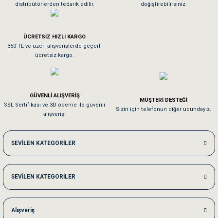
distribütörlerden tedarik edilir.
değiştirebilirsiniz.
Tavşanım kafesinin kalitesine ve paketlemesine bayıldım
ÜCRETSİZ HIZLI KARGO
Sa**** On******
350 TL ve üzeri alışverişlerde geçerli
ücretsiz kargo.
Pamuk için aradığım tüm oyuncaklar mevcut
Em**** Ha****** Ka******
GÜVENLİ ALIŞVERİŞ
MÜŞTERİ DESTEĞİ
SSL Sertifikası ve 3D ödeme ile güvenli
Kedilerim beğeniyorlar. Memnunuz. Uygun fiyatta olması iyi.
Sizin için telefonun diğer ucundayız.
alışveriş.
Me***** Ya******
SEVİLEN KATEGORİLER
Akşam verdiğim sipariş bir sonraki gün elime ulaştı. Jack russell köpeğim se
SEVİLEN KATEGORİLER
Ka***** Ar******
Ufak bir sorun harici sorun olmadı sağolsunlar onuda hemen çözdüler
Alışveriş