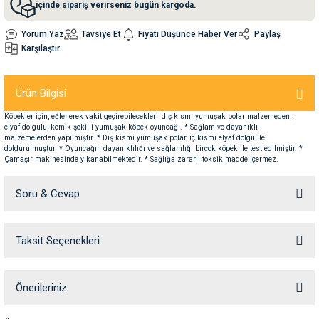
içinde sipariş verirseniz bugün kargoda.
Yorum Yaz
Tavsiye Et
Fiyatı Düşünce Haber Ver
Paylaş
nleri
rünleri
manları
esuarları
Karşılaştır
Ürün Bilgisi
ntaları
otoru
Köpekler için, eğlenerek vakit geçirebilecekleri, dış kısmı yumuşak polar malzemeden,
elyaf dolgulu, kemik şekilli yumuşak köpek oyuncağı. * Sağlam ve dayanıklı
malzemelerden yapılmıştır. * Dış kısmı yumuşak polar, iç kısmı elyaf dolgu ile
arı
 Su Kabları
arı
doldurulmuştur. * Oyuncağın dayanıklılığı ve sağlamlığı birçok köpek ile test edilmiştir. *
Çamaşır makinesinde yıkanabilmektedir. * Sağlığa zararlı toksik madde içermez.
anları
Soru & Cevap
nları
Taksit Seçenekleri
Ürün hakkında henüz soru sorulmamış.
ları
 Kemikleri
Soru Sor
Önerileriniz
nleri
e Seyahat Ürünleri
Bu ürünün fiyat bilgisi, resim, ürün açıklamalarında ve diğer konularda