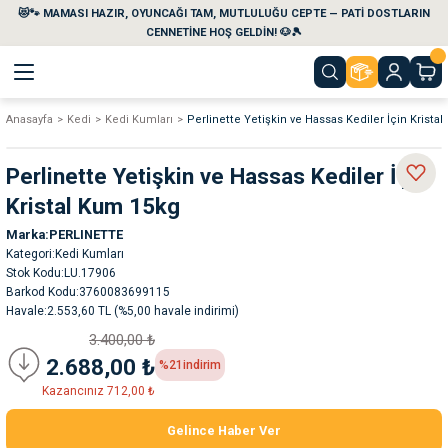
😻🐾 MAMASI HAZIR, OYUNCAĞI TAM, MUTLULUĞU CEPTE — PATİ DOSTLARIN
Geri Dön
Geri Dön
Geri Dön
Geri Dön
Geri Dön
Geri Dön
CENNETİNE HOŞ GELDİN! 🐶🎾
Anasayfa
Kedi
Kedi Kumları
Perlinette Yetişkin ve Hassas Kediler İçin Krista
aları
maları
eri
emi
Perlinette Yetişkin ve Hassas Kediler İçin
i
sleri
kvaryumları
Kristal Kum 15kg
Marka
PERLINETTE
e Temizlik Ürünleri
eleri
ı
suarları
Kategori
Kedi Kumları
Stok Kodu
LU.17906
rları
leri
ler
ğı
Barkod Kodu
3760083699115
Havale
2.553,60 TL (%5,00 havale indirimi)
3.400,00 ₺
ları
rünleri
ları
2.688,00 ₺
%21
indirim
Kazancınız 712,00 ₺
rı
maları
rı
suarları
Gelince Haber Ver
nleri
rünleri
ğı