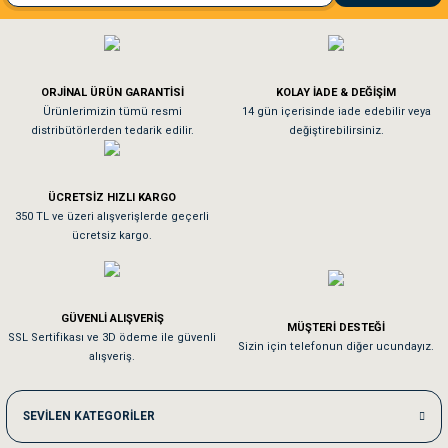
El**** Ek******
Gönder
Köpeğim bayıldı hediyeler için teşekkürler
ORJİNAL ÜRÜN GARANTİSİ
KOLAY İADE & DEĞİŞİM
As**** Tu******
Ürünlerimizin tümü resmi
14 gün içerisinde iade edebilir veya
distribütörlerden tedarik edilir.
değiştirebilirsiniz.
Tavşanım kafesinin kalitesine ve paketlemesine bayıldım
ÜCRETSİZ HIZLI KARGO
Sa**** On******
350 TL ve üzeri alışverişlerde geçerli
ücretsiz kargo.
Pamuk için aradığım tüm oyuncaklar mevcut
Em**** Ha****** Ka******
GÜVENLİ ALIŞVERİŞ
MÜŞTERİ DESTEĞİ
SSL Sertifikası ve 3D ödeme ile güvenli
Kedilerim beğeniyorlar. Memnunuz. Uygun fiyatta olması iyi.
Sizin için telefonun diğer ucundayız.
alışveriş.
Me***** Ya******
SEVİLEN KATEGORİLER
Akşam verdiğim sipariş bir sonraki gün elime ulaştı. Jack russell köpeğim se