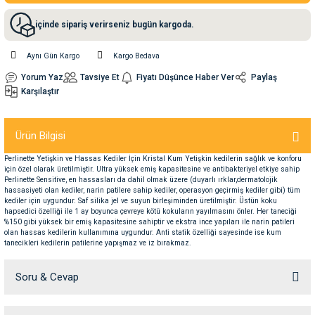
içinde sipariş verirseniz bugün kargoda.
nleri
rünleri
manları
esuarları
Aynı Gün Kargo
Kargo Bedava
Yorum Yaz
Tavsiye Et
Fiyatı Düşünce Haber Ver
Paylaş
Karşılaştır
ntaları
otoru
Ürün Bilgisi
arı
 Su Kabları
arı
Perlinette Yetişkin ve Hassas Kediler İçin Kristal Kum Yetişkin kedilerin sağlık ve konforu
için özel olarak üretilmiştir. Ultra yüksek emiş kapasitesine ve antibakteriyel etkiye sahip
anları
Perlinette Sensitive, en hassasları da dahil olmak üzere (duyarlı ırklar,dermatolojik
hassasiyeti olan kediler, narin patilere sahip kediler, operasyon geçirmiş kediler gibi) tüm
kediler için uygundur. Saf silika jel ve suyun birleşiminden üretilmiştir. Üstün koku
hapsedici özelliği ile 1 ay boyunca çevreye kötü kokuların yayılmasını önler. Her taneciği
nları
%150 gibi yüksek bir emiş kapasitesine sahiptir ve ekstra ince yapıları ile narin patileri
olan hassas kedilerin kullanımına uygundur. Anti statik özelliği sayesinde ise kum
tanecikleri kedilerin patilerine yapışmaz ve iz bırakmaz.
ları
 Kemikleri
Soru & Cevap
nleri
e Seyahat Ürünleri