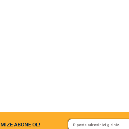
rsiz gördüğünüz
argo fimrasın da bir sorun yaşadım ve arkadaşlar çok hızlı bir şekil de
Sa**** On******
İMİZE ABONE OL!