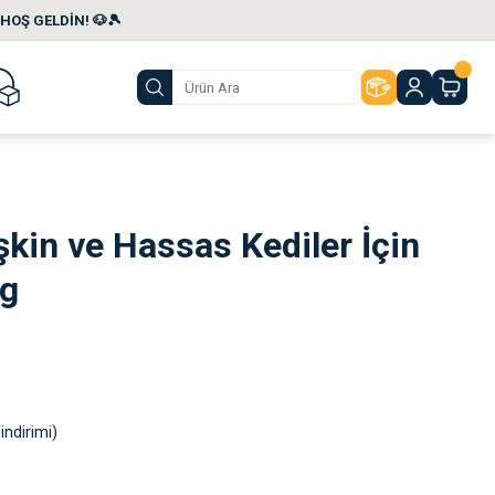
HOŞ GELDİN! 🐶🎾
şkin ve Hassas Kediler İçin
kg
indirimi)