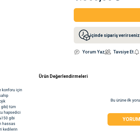
içinde sipariş verirsen
Yorum Yaz
Tavsiye Et
Ürün Değerlendirmeleri
e konforu için
sahip
Bu ürüne ilk yor
ojik
 gibi) tüm
oku hapsedici
%150 gibi
YORUM
lan hassas
i kedilerin