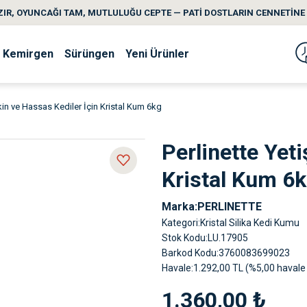
IR, OYUNCAĞI TAM, MUTLULUĞU CEPTE — PATİ DOSTLARIN CENNETİNE 
Kemirgen
Sürüngen
Yeni Ürünler
şkin ve Hassas Kediler İçin Kristal Kum 6kg
Perlinette Yeti
Kristal Kum 6
Marka
PERLINETTE
Kategori
Kristal Silika Kedi Kumu
Stok Kodu
LU.17905
Barkod Kodu
3760083699023
Havale
1.292,00 TL (%5,00 havale 
1.360,00 ₺