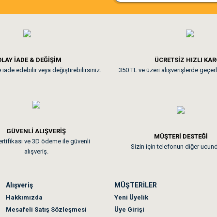
ine ve paketlemesine bayıldım
Pamuk için aradığım tüm oyuncak
**
LAY İADE & DEĞİŞİM
ÜCRETSİZ HIZLI KA
iade edebilir veya değiştirebilirsiniz.
350 TL ve üzeri alışverişlerde geçerl
nunuz. Uygun fiyatta olması iyi.
GÜVENLİ ALIŞVERİŞ
 sonraki gün elime ulaştı. Jack russell köpeğim severek yedi. Tüy dur
MÜŞTERİ DESTEĞİ
rtifikası ve 3D ödeme ile güvenli
Sizin için telefonun diğer ucun
alışveriş.
Alışveriş
MÜŞTERİLER
n olmadı sağolsunlar onuda hemen çözdüler
Hakkımızda
Yeni Üyelik
Mesafeli Satış Sözleşmesi
Üye Girişi