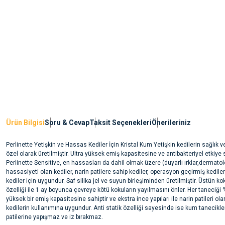
Ürün Bilgisi
Soru & Cevap
Taksit Seçenekleri
Önerileriniz
Perlinette Yetişkin ve Hassas Kediler İçin Kristal Kum Yetişkin kedilerin sağlık v
özel olarak üretilmiştir. Ultra yüksek emiş kapasitesine ve antibakteriyel etkiye 
Perlinette Sensitive, en hassasları da dahil olmak üzere (duyarlı ırklar,dermatol
hassasiyeti olan kediler, narin patilere sahip kediler, operasyon geçirmiş kediler
kediler için uygundur. Saf silika jel ve suyun birleşiminden üretilmiştir. Üstün k
özelliği ile 1 ay boyunca çevreye kötü kokuların yayılmasını önler. Her taneciği 
yüksek bir emiş kapasitesine sahiptir ve ekstra ince yapıları ile narin patileri o
kedilerin kullanımına uygundur. Anti statik özelliği sayesinde ise kum tanecikler
patilerine yapışmaz ve iz bırakmaz.