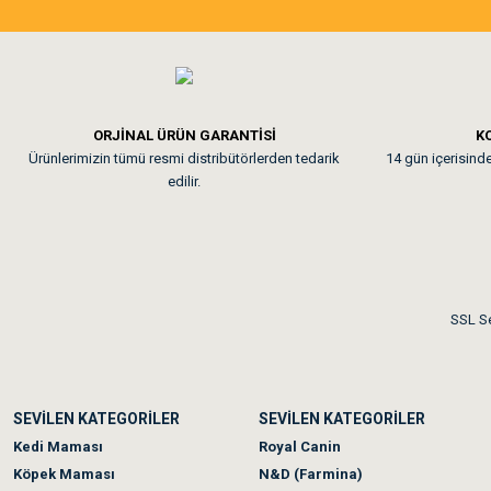
Tavşanım kafesinin kalites
Em**** Ha****** Ka****
ORJİNAL ÜRÜN GARANTİSİ
KO
Ürünlerimizin tümü resmi distribütörlerden tedarik
14 gün içerisinde 
Kedilerim beğeniyorlar. Mem
edilir.
Me***** Ya******
Akşam verdiğim sipariş bir
SSL Se
Ka***** Ar******
SEVİLEN KATEGORİLER
SEVİLEN KATEGORİLER
Ufak bir sorun harici soru
Kedi Maması
Royal Canin
Köpek Maması
N&D (Farmina)