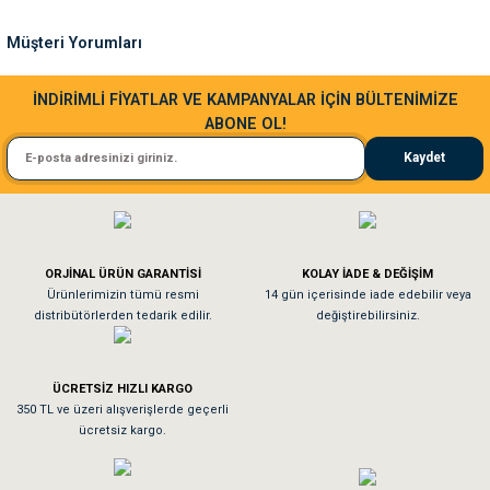
Ürün fiyatı diğer sitelerden daha pahalı.
Müşteri Yorumları
Bu ürüne benzer farklı alternatifler olmalı.
Sa**** Ta******
İNDİRİMLİ FİYATLAR VE KAMPANYALAR İÇİN BÜLTENİMİZE
ABONE OL!
Kedim taze mamaya bayıldı kargo fimrasın da bir sorun yaşadım ve arkadaşlar ço
Kaydet
El**** Ek******
Gönder
Köpeğim bayıldı hediyeler için teşekkürler
ORJİNAL ÜRÜN GARANTİSİ
KOLAY İADE & DEĞİŞİM
As**** Tu******
Ürünlerimizin tümü resmi
14 gün içerisinde iade edebilir veya
distribütörlerden tedarik edilir.
değiştirebilirsiniz.
Tavşanım kafesinin kalitesine ve paketlemesine bayıldım
ÜCRETSİZ HIZLI KARGO
Sa**** On******
350 TL ve üzeri alışverişlerde geçerli
ücretsiz kargo.
Pamuk için aradığım tüm oyuncaklar mevcut