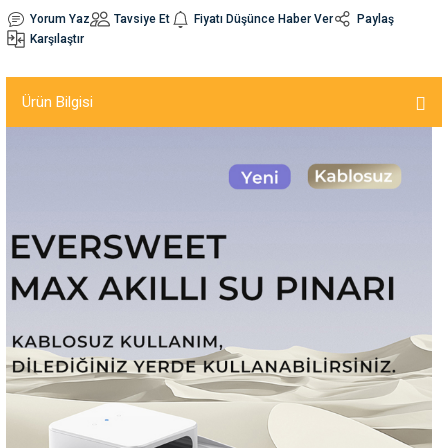
Yorum Yaz
Tavsiye Et
Fiyatı Düşünce Haber Ver
Paylaş
Karşılaştır
nleri
rünleri
manları
esuarları
Ürün Bilgisi
ntaları
otoru
arı
 Su Kabları
arı
anları
nları
ları
 Kemikleri
nleri
e Seyahat Ürünleri