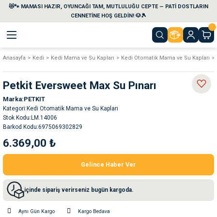
😻🐾 MAMASI HAZIR, OYUNCAĞI TAM, MUTLULUĞU CEPTE — PATİ DOSTLARIN
Geri Dön
Geri Dön
Geri Dön
Geri Dön
Geri Dön
Geri Dön
CENNETİNE HOŞ GELDİN! 🐶🎾
Anasayfa
Kedi
Kedi Mama ve Su Kapları
Kedi Otomatik Mama ve Su Kapları
aları
maları
eri
emi
Petkit Eversweet Max Su Pınarı
i
sleri
kvaryumları
Marka
PETKIT
Kategori
Kedi Otomatik Mama ve Su Kapları
e Temizlik Ürünleri
eleri
ı
suarları
Stok Kodu
LM.14006
Barkod Kodu
6975069302829
rları
leri
ler
ğı
6.369,00 ₺
Gelince Haber Ver
ları
rünleri
ları
içinde sipariş verirseniz bugün kargoda.
rı
maları
rı
suarları
Aynı Gün Kargo
Kargo Bedava
nleri
rünleri
ğı