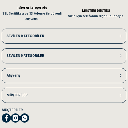
Em**** Ha****** Ka******
GÜVENLİ ALIŞVERİŞ
MÜŞTERİ DESTEĞİ
SSL Sertifikası ve 3D ödeme ile güvenli
Kedilerim beğeniyorlar. Memnunuz. Uygun fiyatta olması iyi.
Sizin için telefonun diğer ucundayız.
alışveriş.
Me***** Ya******
SEVİLEN KATEGORİLER
Akşam verdiğim sipariş bir sonraki gün elime ulaştı. Jack russell köpeğim se
SEVİLEN KATEGORİLER
Ka***** Ar******
Ufak bir sorun harici sorun olmadı sağolsunlar onuda hemen çözdüler
Alışveriş
MÜŞTERİLER
MÜŞTERİLER