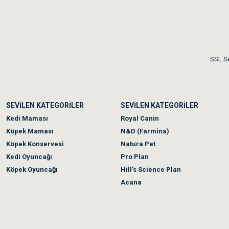
Me***** Ya******
Akşam verdiğim sipariş bir
SSL Se
Ka***** Ar******
SEVİLEN KATEGORİLER
SEVİLEN KATEGORİLER
Ufak bir sorun harici soru
Kedi Maması
Royal Canin
Köpek Maması
N&D (Farmina)
Köpek Konservesi
Natura Pet
Kedi Oyuncağı
Pro Plan
Köpek Oyuncağı
Hill’s Science Plan
Acana