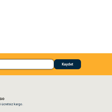
El**** Ek******
 çözdü
Köpeğim bayıldı hediyeler için teşekkürler
Kaydet
lar mevcut
RGO
i ücretsiz kargo.