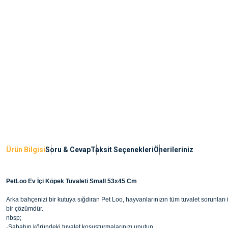
Ürün Bilgisi
Soru & Cevap
Taksit Seçenekleri
Önerileriniz
PetLoo Ev İçi Köpek Tuvaleti Small 53x45 Cm
Arka bahçenizi bir kutuya sığdıran Pet Loo, hayvanlarınızın tüm tuvalet sorunları
bir çözümdür.
nbsp;
·Sabahın köründeki tuvalet koşuşturmalarınızı unutun