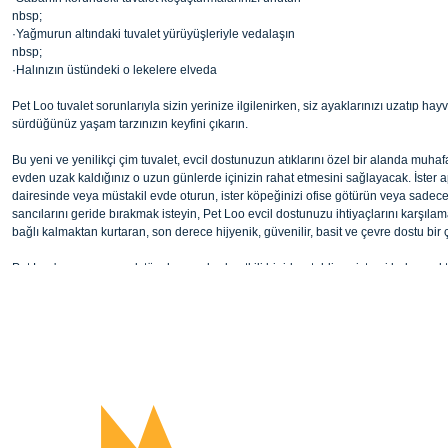
nbsp;
·Yağmurun altındaki tuvalet yürüyüşleriyle vedalaşın
nbsp;
·Halınızın üstündeki o lekelere elveda
Pet Loo tuvalet sorunlarıyla sizin yerinize ilgilenirken, siz ayaklarınızı uzatıp hay
sürdüğünüz yaşam tarzınızın keyfini çıkarın.
Bu yeni ve yenilikçi çim tuvalet, evcil dostunuzun atıklarını özel bir alanda muha
evden uzak kaldığınız o uzun günlerde içinizin rahat etmesini sağlayacak. İster
dairesinde veya müstakil evde oturun, ister köpeğinizi ofise götürün veya sadece 
sancılarını geride bırakmak isteyin, Pet Loo evcil dostunuzu ihtiyaçlarını karşılam
bağlı kalmaktan kurtaran, son derece hijyenik, güvenilir, basit ve çevre dostu bir
Pet Loo' nun genç, yaşlı tüm hayvanlarda etkili bir idrar tahliye sistemi bulunmakt
Bu ürünün fiyat bilgisi, resim, ürün açıklamalarında ve diğer konularda yete
ve temizlemesi çok kolaydır ve sentetik çimi sayesinde hayvanlarınızla ilgili soru
noktaları öneri formunu kullanarak tarafımıza iletebilirsiniz.
defalarca çözüm olacak uzun ömürlü bir üründür.
Ürün hakkında henüz soru sorulmamış.
Görüş ve önerileriniz için teşekkür ederiz.
nbsp;
3 Farklı Boyda Temin Edilebilir:
nbsp;
Ürün resmi kalitesiz, bozuk veya görüntülenemiyor.
Soru Sor
·Pet Loo Büyük"Orijinal" (boyutları 33"x33" veya 83x83cm)
Ürün açıklamasında eksik bilgiler bulunuyor.
·Pet Loo Orta"Mini Wee" (boyutları 24"x24" veya 63x63cm)
·The Pet Loo Küçük "Kitty Kat" (boyutları 17"x21" veya 53x45cm)
Ürün bilgilerinde hatalar bulunuyor.
Ürün fiyatı diğer sitelerden daha pahalı.