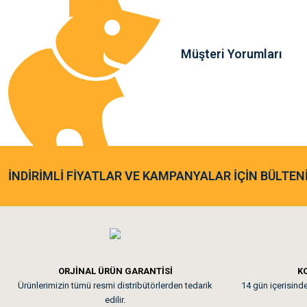
Bu ürüne benzer farklı alternatifler olmalı.
Müşteri Yorumları
Sa**** Ta******
Gönder
Kedim taze mamaya bayıldı k
As**** Tu******
İNDİRİMLİ FİYATLAR VE KAMPANYALAR İÇİN BÜLTEN
Tavşanım kafesinin kalites
Em**** Ha****** Ka****
ORJİNAL ÜRÜN GARANTİSİ
KO
Ürünlerimizin tümü resmi distribütörlerden tedarik
14 gün içerisinde 
Kedilerim beğeniyorlar. Mem
edilir.