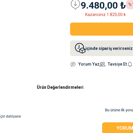
9.480,00 ₺
%
Kazancınız 1.820,00 ₺
içinde sipariş verirsen
Yorum Yaz
Tavsiye Et
Ürün Değerlendirmeleri
Bu ürüne ilk yor
 için dahiyane
YORUM