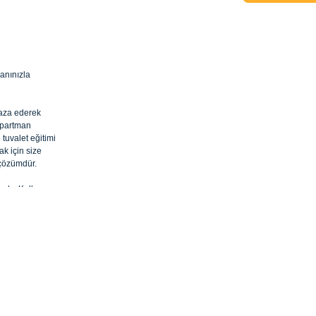
vanınızla
faza ederek
 apartman
tuvalet eğitimi
ak için size
 çözümdür.
adır. Kullanımı
rsiz gördüğünüz
nlarınıza