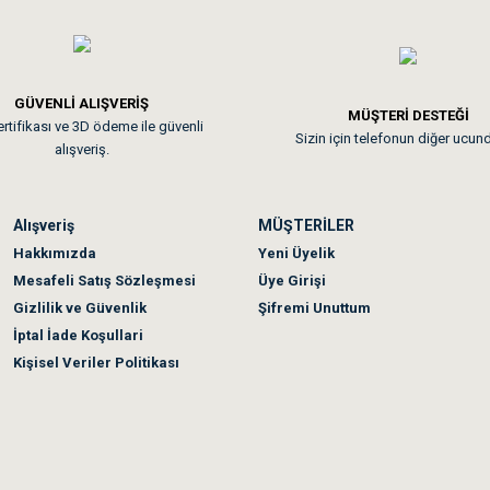
GÜVENLİ ALIŞVERİŞ
 sonraki gün elime ulaştı. Jack russell köpeğim severek yedi. Tüy dur
MÜŞTERİ DESTEĞİ
rtifikası ve 3D ödeme ile güvenli
Sizin için telefonun diğer ucun
alışveriş.
Alışveriş
MÜŞTERİLER
n olmadı sağolsunlar onuda hemen çözdüler
Hakkımızda
Yeni Üyelik
Mesafeli Satış Sözleşmesi
Üye Girişi
Gizlilik ve Güvenlik
Şifremi Unuttum
İptal İade Koşullari
Kişisel Veriler Politikası