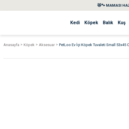
😻🐾 MAMASI HAZ
Kedi
Köpek
Balık
Kuş
Anasayfa
Köpek
Aksesuar
PetLoo Ev İçi Köpek Tuvaleti Small 53x45