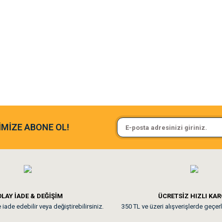
argo fimrasın da bir sorun yaşadım ve arkadaşlar çok hızlı bir şekil de
Sa**** On******
İMİZE ABONE OL!
ine ve paketlemesine bayıldım
Pamuk için aradığım tüm oyuncak
**
LAY İADE & DEĞİŞİM
ÜCRETSİZ HIZLI KA
iade edebilir veya değiştirebilirsiniz.
350 TL ve üzeri alışverişlerde geçerl
nunuz. Uygun fiyatta olması iyi.