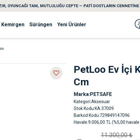
IR, OYUNCAĞI TAM, MUTLULUĞU CEPTE — PATİ DOSTLARIN CENNETİNE 
Kemirgen
Sürüngen
Yeni Ürünler
 Cm
PetLoo Ev İçi 
Cm
Marka
PETSAFE
Kategori
Aksesuar
Stok Kodu
KA.37009
Barkod Kodu
729849147096
Havale
9.006,00 TL (%5,00 havale 
11.300,00 ₺