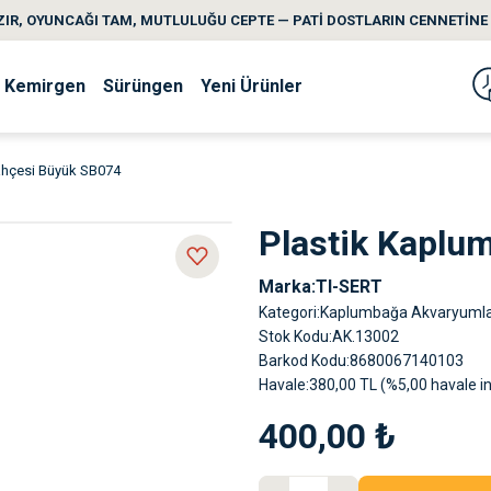
IR, OYUNCAĞI TAM, MUTLULUĞU CEPTE — PATİ DOSTLARIN CENNETİNE 
Kemirgen
Sürüngen
Yeni Ürünler
ahçesi Büyük SB074
Plastik Kaplu
Marka
TI-SERT
Kategori
Kaplumbağa Akvaryumla
Stok Kodu
AK.13002
Barkod Kodu
8680067140103
Havale
380,00 TL (%5,00 havale in
400,00 ₺