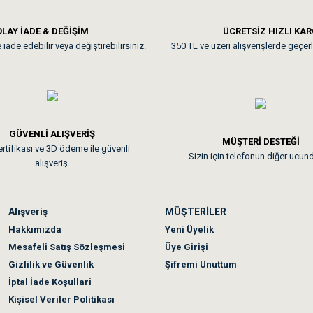
**
LAY İADE & DEĞİŞİM
ÜCRETSİZ HIZLI KA
iade edebilir veya değiştirebilirsiniz.
350 TL ve üzeri alışverişlerde geçerl
nunuz. Uygun fiyatta olması iyi.
GÜVENLİ ALIŞVERİŞ
 sonraki gün elime ulaştı. Jack russell köpeğim severek yedi. Tüy dur
MÜŞTERİ DESTEĞİ
rtifikası ve 3D ödeme ile güvenli
Sizin için telefonun diğer ucun
alışveriş.
Alışveriş
MÜŞTERİLER
n olmadı sağolsunlar onuda hemen çözdüler
Hakkımızda
Yeni Üyelik
Mesafeli Satış Sözleşmesi
Üye Girişi
Gizlilik ve Güvenlik
Şifremi Unuttum
İptal İade Koşullari
Kişisel Veriler Politikası