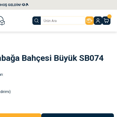
HOŞ GELDİN! 🐶🎾
mbağa Bahçesi Büyük SB074
rı
dirimi)