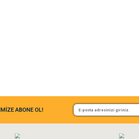
argo fimrasın da bir sorun yaşadım ve arkadaşlar çok hızlı bir şekil de
Sa**** On******
İMİZE ABONE OL!
ine ve paketlemesine bayıldım
Pamuk için aradığım tüm oyuncak