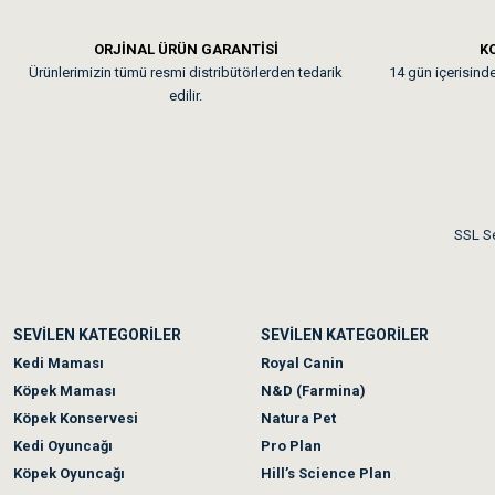
Em**** Ha****** Ka****
ORJİNAL ÜRÜN GARANTİSİ
KO
Ürünlerimizin tümü resmi distribütörlerden tedarik
14 gün içerisinde 
Kedilerim beğeniyorlar. Mem
edilir.
Me***** Ya******
Akşam verdiğim sipariş bir
SSL Se
Ka***** Ar******
SEVİLEN KATEGORİLER
SEVİLEN KATEGORİLER
Ufak bir sorun harici soru
Kedi Maması
Royal Canin
Köpek Maması
N&D (Farmina)
Köpek Konservesi
Natura Pet
Kedi Oyuncağı
Pro Plan
Köpek Oyuncağı
Hill’s Science Plan