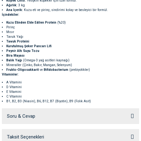
Köpek Cinsi:
Yetişkin köpekler için özel formül.
ve Temizlik
rı
Ağırlık:
3 kg
Ana İçerik:
Kuzu eti ve pirinç, sindirimi kolay ve besleyici bir formül.
İçindekiler:
e Ek Besinler
ı
Kuzu Etinden Elde Edilen Protein
(%20)
Pirinç
Mısır
Tavuk Yağı
Su Kapları
ve Ek Besinleri
Tavuk Proteini
Kurutulmuş Şeker Pancarı Lifi
Peynir Altı Suyu Tozu
eri
Bira Mayası
Balık Yağı
(Omega-3 yağ asitleri kaynağı)
Mineraller (Çinko, Bakır, Mangan, Selenyum)
Frukto-Oligosakkarit
ve
Bifidobacterium
(prebiyotikler)
eri
Vitaminler:
A Vitamini
nleri
D Vitamini
E Vitamini
C Vitamini
B1, B2, B3 (Niasin), B6, B12, B7 (Biyotin), B9 (Folik Asit)
ları
K Vitamini
Kolin
Soru & Cevap
Mineraller:
Kalsiyum
Fosfor
Sodyum
Taksit Seçenekleri
Ürün hakkında henüz soru sorulmamış.
İyot