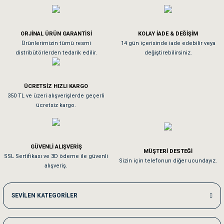
Köpeğim bayıldı hediyeler için teşekkürler
ORJİNAL ÜRÜN GARANTİSİ
KOLAY İADE & DEĞİŞİM
As**** Tu******
Ürünlerimizin tümü resmi
14 gün içerisinde iade edebilir veya
distribütörlerden tedarik edilir.
değiştirebilirsiniz.
Tavşanım kafesinin kalitesine ve paketlemesine bayıldım
ÜCRETSİZ HIZLI KARGO
Sa**** On******
350 TL ve üzeri alışverişlerde geçerli
ücretsiz kargo.
Pamuk için aradığım tüm oyuncaklar mevcut
Em**** Ha****** Ka******
GÜVENLİ ALIŞVERİŞ
MÜŞTERİ DESTEĞİ
SSL Sertifikası ve 3D ödeme ile güvenli
Kedilerim beğeniyorlar. Memnunuz. Uygun fiyatta olması iyi.
Sizin için telefonun diğer ucundayız.
alışveriş.
Me***** Ya******
SEVİLEN KATEGORİLER
Akşam verdiğim sipariş bir sonraki gün elime ulaştı. Jack russell köpeğim se