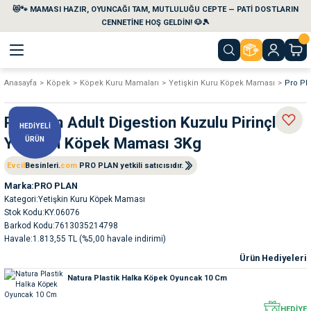
😻🐾 MAMASI HAZIR, OYUNCAĞI TAM, MUTLULUĞU CEPTE — PATİ DOSTLARIN
Geri Dön
Geri Dön
Geri Dön
Geri Dön
Geri Dön
Geri Dön
CENNETİNE HOŞ GELDİN! 🐶🎾
Anasayfa
Köpek
Köpek Kuru Mamaları
Yetişkin Kuru Köpek Maması
Pro Pl
aları
maları
eri
emi
Pro Plan Adult Digestion Kuzulu Pirinçli
HEDİYELİ
i
sleri
kvaryumları
Yetişkin Köpek Maması 3Kg
ÜRÜN
e Temizlik Ürünleri
eleri
ı
suarları
Evcil
Besinleri.
com
PRO PLAN yetkili satıcısıdır.
Marka
PRO PLAN
Kategori
Yetişkin Kuru Köpek Maması
rları
leri
ler
ğı
Stok Kodu
KY.06076
Barkod Kodu
7613035214798
ları
rünleri
ları
Havale
1.813,55 TL (%5,00 havale indirimi)
Ürün Hediyeleri
rı
maları
rı
suarları
Natura Plastik Halka Köpek Oyuncak 10 Cm
nleri
rünleri
ğı
HEDİYE