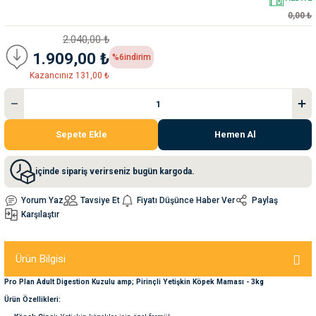
0,00 ₺
nleri
rünleri
manları
esuarları
2.040,00 ₺
1.909,00 ₺
%6
indirim
Kazancınız 131,00 ₺
ntaları
otoru
Sepete Ekle
Hemen Al
arı
 Su Kabları
arı
içinde sipariş verirseniz bugün kargoda.
anları
Yorum Yaz
Tavsiye Et
Fiyatı Düşünce Haber Ver
Paylaş
Karşılaştır
nları
ları
 Kemikleri
Ürün Bilgisi
Pro Plan Adult Digestion Kuzulu amp; Pirinçli Yetişkin Köpek Maması - 3kg
nleri
e Seyahat Ürünleri
Ürün Özellikleri: