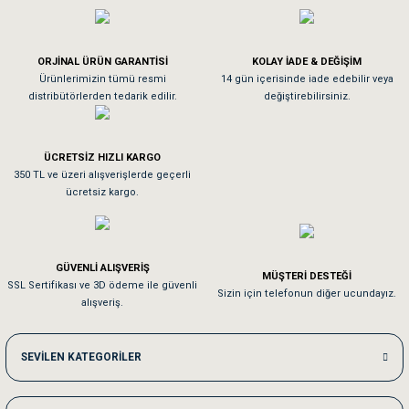
düşük yağ içeriği ve sindirim dostu özellikleri ile bu mama, kilo kontrolünü sağlayarak
köpeğinizin sağlığını ve mutluluğunu destekler. Omega-3 yağ asitleri, cilt sağlığını
Köpeğim bayıldı hediyeler için teşekkürler
iyileştirirken tüylerinin parlak olmasına katkı sağlar. Bu mama, genel sağlık, sindirim
sistemi sağlığı ve kilo kontrolü için mükemmel bir seçimdir.
ORJİNAL ÜRÜN GARANTİSİ
KOLAY İADE & DEĞİŞİM
As**** Tu******
Ürünlerimizin tümü resmi
14 gün içerisinde iade edebilir veya
distribütörlerden tedarik edilir.
değiştirebilirsiniz.
Tavşanım kafesinin kalitesine ve paketlemesine bayıldım
ÜCRETSİZ HIZLI KARGO
Sa**** On******
350 TL ve üzeri alışverişlerde geçerli
ücretsiz kargo.
Pamuk için aradığım tüm oyuncaklar mevcut
Em**** Ha****** Ka******
GÜVENLİ ALIŞVERİŞ
MÜŞTERİ DESTEĞİ
SSL Sertifikası ve 3D ödeme ile güvenli
Kedilerim beğeniyorlar. Memnunuz. Uygun fiyatta olması iyi.
Sizin için telefonun diğer ucundayız.
alışveriş.
Me***** Ya******
SEVİLEN KATEGORİLER
Akşam verdiğim sipariş bir sonraki gün elime ulaştı. Jack russell köpeğim se