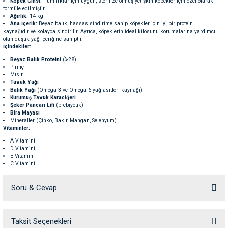
Köpek Cinsi:
Tüm ırklar için uygun, sterilize olmuş yetişkin köpekler için özel olarak
ve Temizlik
rı
formüle edilmiştir.
Ağırlık:
14 kg
Ana İçerik:
Beyaz balık, hassas sindirime sahip köpekler için iyi bir protein
kaynağıdır ve kolayca sindirilir. Ayrıca, köpeklerin ideal kilosunu korumalarına yardımcı
e Ek Besinler
ı
olan düşük yağ içeriğine sahiptir.
İçindekiler:
Beyaz Balık Proteini
(%28)
Su Kapları
ve Ek Besinleri
Pirinç
Mısır
Tavuk Yağı
eri
Balık Yağı
(Omega-3 ve Omega-6 yağ asitleri kaynağı)
Kurumuş Tavuk Karaciğeri
Şeker Pancarı Lifi
(prebiyotik)
Bira Mayası
eri
Mineraller (Çinko, Bakır, Mangan, Selenyum)
Vitaminler:
nleri
A Vitamini
D Vitamini
E Vitamini
C Vitamini
ları
B1, B2, B3 (Niasin), B6, B12, B7 (Biyotin), B9 (Folik Asit)
K Vitamini
Soru & Cevap
Kolin
Kalsiyum Pantotenat
Mineraller:
Kalsiyum
Taksit Seçenekleri
Ürün hakkında henüz soru sorulmamış.
Fosfor