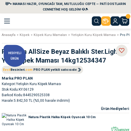
😻🐾 MAMASI HAZIR, OYUNCAĞI TAM, MUTLULUĞU CEPTE — PATİ DOSTLARIN
Geri Dön
Geri Dön
Geri Dön
Geri Dön
Geri Dön
Geri Dön
CENNETİNE HOŞ GELDİN! 🐶🎾
Anasayfa
Köpek
Köpek Kuru Mamaları
Yetişkin Kuru Köpek Maması
Pro Pla
aları
maları
eri
emi
Pro Plan AllSize Beyaz Balıklı Ster.Light
HEDİYELİ
i
sleri
kvaryumları
Yet. Köpek Maması 14kg12534347
ÜRÜN
e Temizlik Ürünleri
eleri
ı
suarları
Evcil
Besinleri.
com
PRO PLAN yetkili satıcısıdır.
Marka
PRO PLAN
Kategori
Yetişkin Kuru Köpek Maması
rları
leri
ler
ğı
Stok Kodu
KY.06129
Barkod Kodu
8445290525338
ları
rünleri
ları
Havale
5.842,50 TL (%5,00 havale indirimi)
Ürün Hediyeleri
rı
maları
rı
suarları
Natura Plastik Halka Köpek Oyuncak 10 Cm
nleri
rünleri
ğı
HEDİYE