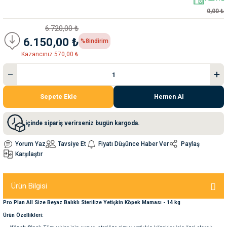
0,00 ₺
nleri
rünleri
manları
esuarları
6.720,00 ₺
6.150,00 ₺
%8
indirim
Kazancınız 570,00 ₺
ntaları
otoru
Sepete Ekle
Hemen Al
arı
 Su Kabları
arı
içinde sipariş verirseniz bugün kargoda.
anları
Yorum Yaz
Tavsiye Et
Fiyatı Düşünce Haber Ver
Paylaş
Karşılaştır
nları
ları
 Kemikleri
Ürün Bilgisi
Pro Plan All Size Beyaz Balıklı Sterilize Yetişkin Köpek Maması - 14 kg
nleri
e Seyahat Ürünleri
Ürün Özellikleri: