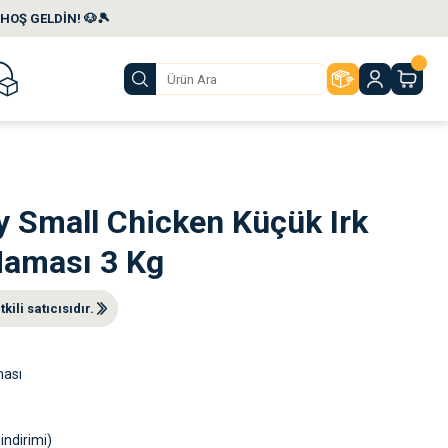
HOŞ GELDİN! 🐶🎾
y Small Chicken Küçük Irk
Maması 3 Kg
ili satıcısıdır.
ması
indirimi)