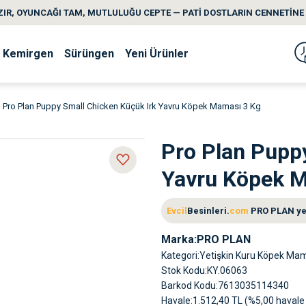
IR, OYUNCAĞI TAM, MUTLULUĞU CEPTE — PATİ DOSTLARIN CENNETİNE 
Kemirgen
Sürüngen
Yeni Ürünler
Pro Plan Puppy Small Chicken Küçük Irk Yavru Köpek Maması 3 Kg
Pro Plan Pupp
Yavru Köpek 
Evcil
Besinleri.
com
PRO PLAN yetk
Marka
PRO PLAN
Kategori
Yetişkin Kuru Köpek Ma
Stok Kodu
KY.06063
Barkod Kodu
7613035114340
Havale
1.512,40 TL (%5,00 havale 