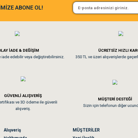
kler.
Sa**** On******
İMİZE ABONE OL!
imine yardımcı
 yağlar,
ine ve paketlemesine bayıldım
Pamuk için aradığım tüm oyuncak
imlerini
eminde ihtiyaç
**
ularının
LAY İADE & DEĞİŞİM
ÜCRETSİZ HIZLI KA
k kaliteli
iade edebilir veya değiştirebilirsiniz.
350 TL ve üzeri alışverişlerde geçerl
nunuz. Uygun fiyatta olması iyi.
ileştirir,
lerden
GÜVENLİ ALIŞVERİŞ
 sonraki gün elime ulaştı. Jack russell köpeğim severek yedi. Tüy dur
MÜŞTERİ DESTEĞİ
rtifikası ve 3D ödeme ile güvenli
Sizin için telefonun diğer ucun
alışveriş.
Alışveriş
MÜŞTERİLER
n olmadı sağolsunlar onuda hemen çözdüler
Hakkımızda
Yeni Üyelik