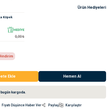
Ürün Hediyeleri
ka Köpek
HEDİYE
0,00 ₺
9
indirim
ete Ekle
Hemen Al
iz bugün kargoda.
Fiyatı Düşünce Haber Ver
Paylaş
Karşılaştır