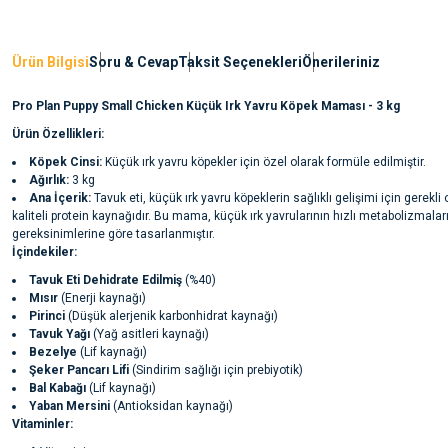
Ürün Bilgisi
Soru & Cevap
Taksit Seçenekleri
Önerileriniz
Pro Plan Puppy Small Chicken Küçük Irk Yavru Köpek Maması - 3 kg
Ürün Özellikleri:
Köpek Cinsi:
Küçük ırk yavru köpekler için özel olarak formüle edilmiştir.
Ağırlık:
3 kg
Ana İçerik:
Tavuk eti, küçük ırk yavru köpeklerin sağlıklı gelişimi için gerekli
kaliteli protein kaynağıdır. Bu mama, küçük ırk yavrularının hızlı metabolizmalar
gereksinimlerine göre tasarlanmıştır.
İçindekiler:
Tavuk Eti Dehidrate Edilmiş
(%40)
Mısır
(Enerji kaynağı)
Pirinci
(Düşük alerjenik karbonhidrat kaynağı)
Tavuk Yağı
(Yağ asitleri kaynağı)
Bezelye
(Lif kaynağı)
Şeker Pancarı Lifi
(Sindirim sağlığı için prebiyotik)
Bal Kabağı
(Lif kaynağı)
Yaban Mersini
(Antioksidan kaynağı)
Vitaminler: