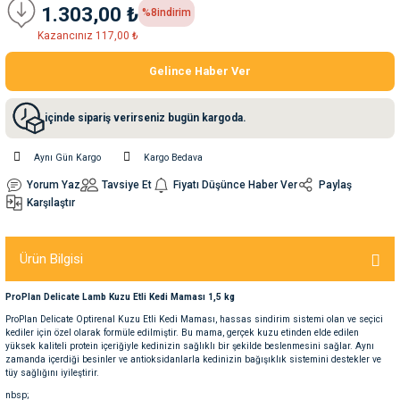
1.303,00 ₺
%8
indirim
Kazancınız 117,00 ₺
nleri
rünleri
manları
esuarları
Gelince Haber Ver
içinde sipariş verirseniz bugün kargoda.
ntaları
otoru
Aynı Gün Kargo
Kargo Bedava
arı
 Su Kabları
arı
Yorum Yaz
Tavsiye Et
Fiyatı Düşünce Haber Ver
Paylaş
Karşılaştır
anları
Ürün Bilgisi
nları
ProPlan Delicate Lamb Kuzu Etli Kedi Maması 1,5 kg
ProPlan Delicate Optirenal Kuzu Etli Kedi Maması, hassas sindirim sistemi olan ve seçici
ları
 Kemikleri
kediler için özel olarak formüle edilmiştir. Bu mama, gerçek kuzu etinden elde edilen
yüksek kaliteli protein içeriğiyle kedinizin sağlıklı bir şekilde beslenmesini sağlar. Aynı
zamanda içerdiği besinler ve antioksidanlarla kedinizin bağışıklık sistemini destekler ve
nleri
e Seyahat Ürünleri
tüy sağlığını iyileştirir.
nbsp;