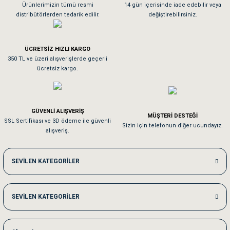
As**** Tu******
Ürünlerimizin tümü resmi
14 gün içerisinde iade edebilir veya
distribütörlerden tedarik edilir.
değiştirebilirsiniz.
Tavşanım kafesinin kalitesine ve paketlemesine bayıldım
ÜCRETSİZ HIZLI KARGO
Sa**** On******
350 TL ve üzeri alışverişlerde geçerli
ücretsiz kargo.
Pamuk için aradığım tüm oyuncaklar mevcut
Em**** Ha****** Ka******
GÜVENLİ ALIŞVERİŞ
MÜŞTERİ DESTEĞİ
SSL Sertifikası ve 3D ödeme ile güvenli
Kedilerim beğeniyorlar. Memnunuz. Uygun fiyatta olması iyi.
Sizin için telefonun diğer ucundayız.
alışveriş.
Me***** Ya******
SEVİLEN KATEGORİLER
Akşam verdiğim sipariş bir sonraki gün elime ulaştı. Jack russell köpeğim se
SEVİLEN KATEGORİLER
Ka***** Ar******
Ufak bir sorun harici sorun olmadı sağolsunlar onuda hemen çözdüler