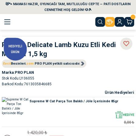
😻🐾 MAMASI HAZIR, OYUNCAĞI TAM, MUTLULUĞU CEPTE — PATİ DOSTLARIN
Geri Dön
Geri Dön
Geri Dön
Geri Dön
Geri Dön
Geri Dön
CENNETİNE HOŞ GELDİN! 🐶🎾
aları
maları
eri
emi
Proplan Delicate Lamb Kuzu Etli Kedi
HEDİYELİ
Maması 1,5 kg
ÜRÜN
i
sleri
kvaryumları
Evcil
Besinleri.
com
PRO PLAN yetkili satıcısıdır.
e Temizlik Ürünleri
eleri
ı
suarları
Marka
PRO PLAN
Stok Kodu
LY.06055
Barkod Kodu
7613035846685
rları
leri
ler
ğı
Ürün Hediyeleri
Supreme W Cat Parça Ton Balıklı / Jöle İçerisinde 85gr
ları
rünleri
ları
HEDİYE
rı
maları
rı
suarları
0,00 ₺
1.420,00 ₺
nleri
rünleri
ğı