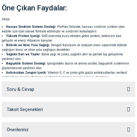
ve Temizlik
rı
Öne Çıkan Faydalar:
nbsp;
e Ek Besinler
ı
Hassas Sindirim Sistemi Desteği:
ProPlan Delicate, hassas sindirim sistemi olan
kediler için özel olarak formüle edilmiştir ve sindirimi kolaylaştırır.
Yüksek Protein İçeriği:
%40 oranında kuzu etinden gelen protein, kedinizin kas
Su Kapları
ve Ek Besinleri
gelişimi ve enerji ihtiyacını karşılar.
Böbrek ve İdrar Yolu Sağlığı:
Dengeli kalsiyum ve sodyum oranı sayesinde böbrek
sağlığını korur ve idrar yolu sağlığını destekler.
eri
Sağlıklı Deri ve Tüyler:
Balık yağı ve çinko, sağlıklı deri ve parlak tüy gelişimine
yardımcı olur.
Bağışıklık Sistemi Desteği:
İçeriğindeki taurin ve amino asitler, bağışıklık sisteminin
güçlenmesine yardımcı olur.
eri
Antioksidan Zengini İçerik:
Vitamin E, C ve çinko gibi güçlü antioksidanlar, serbest
radikallerin zararlı etkilerini azaltarak kedinizin genel sağlığını destekler.
nleri
İçerik:
Soru & Cevap
Kuzu Eti (%17,00)
ları
Kurutulmuş Tavuk Proteini
Pirinç
Taksit Seçenekleri
Ürün hakkında henüz soru sorulmamış.
Mısır Gluten Unu
Bezelye Proteini Konsantresi
Hayvansal Yağ
Mısır
Soru Sor
Önerileriniz
Mısır Nişastası
Kurutulmuş Yumurta