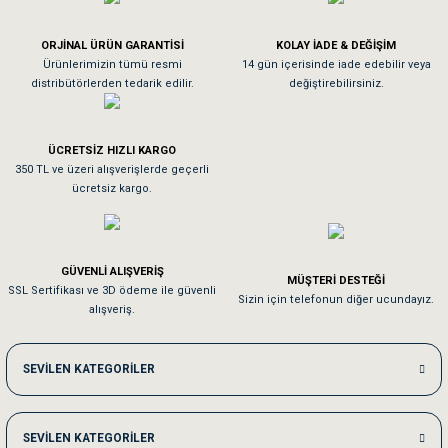
Köpeğim bayıldı hediyeler için teşekkürler
ORJİNAL ÜRÜN GARANTİSİ
KOLAY İADE & DEĞİŞİM
As**** Tu******
Ürünlerimizin tümü resmi
14 gün içerisinde iade edebilir veya
distribütörlerden tedarik edilir.
değiştirebilirsiniz.
Tavşanım kafesinin kalitesine ve paketlemesine bayıldım
ÜCRETSİZ HIZLI KARGO
Sa**** On******
350 TL ve üzeri alışverişlerde geçerli
ücretsiz kargo.
Pamuk için aradığım tüm oyuncaklar mevcut
Em**** Ha****** Ka******
GÜVENLİ ALIŞVERİŞ
MÜŞTERİ DESTEĞİ
SSL Sertifikası ve 3D ödeme ile güvenli
Kedilerim beğeniyorlar. Memnunuz. Uygun fiyatta olması iyi.
Sizin için telefonun diğer ucundayız.
alışveriş.
Me***** Ya******
SEVİLEN KATEGORİLER
Akşam verdiğim sipariş bir sonraki gün elime ulaştı. Jack russell köpeğim se
SEVİLEN KATEGORİLER
Ka***** Ar******