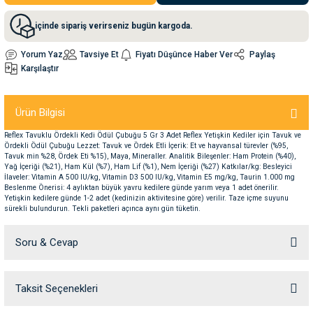
içinde sipariş verirseniz bugün kargoda.
nleri
rünleri
manları
esuarları
Yorum Yaz
Tavsiye Et
Fiyatı Düşünce Haber Ver
Paylaş
Karşılaştır
ntaları
otoru
Ürün Bilgisi
Reflex Tavuklu Ördekli Kedi Ödül Çubuğu 5 Gr 3 Adet Reflex Yetişkin Kediler için Tavuk ve
arı
 Su Kabları
arı
Ördekli Ödül Çubuğu Lezzet: Tavuk ve Ördek Etli İçerik: Et ve hayvansal türevler (%95,
Tavuk min %28, Ördek Eti %15), Maya, Mineraller. Analitik Bileşenler: Ham Protein (%40),
Yağ İçeriği (%21), Ham Kül (%7), Ham Lif (%1), Nem İçeriği (%27) Katkılar/kg: Besleyici
İlaveler: Vitamin A 500 IU/kg, Vitamin D3 500 IU/kg, Vitamin E5 mg/kg, Taurin 1.000 mg
anları
Beslenme Önerisi: 4 aylıktan büyük yavru kedilere günde yarım veya 1 adet önerilir.
Yetişkin kedilere günde 1-2 adet (kedinizin aktivitesine göre) verilir. Taze içme suyunu
sürekli bulundurun. Tekli paketleri açınca aynı gün tüketin.
nları
Soru & Cevap
ları
 Kemikleri
Taksit Seçenekleri
nleri
e Seyahat Ürünleri
Ürün hakkında henüz soru sorulmamış.