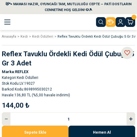
😻🐾 MAMASI HAZIR, OYUNCAĞI TAM, MUTLULUĞU CEPTE — PATİ DOSTLARIN
Geri Dön
Geri Dön
Geri Dön
Geri Dön
Geri Dön
Geri Dön
CENNETİNE HOŞ GELDİN! 🐶🎾
Anasayfa
Kedi
Kedi Ödülleri
Reflex Tavuklu Ördekli Kedi Ödül Çubuğu 5 Gr 3 A
aları
maları
eri
emi
Reflex Tavuklu Ördekli Kedi Ödül Çubuğu 5
i
sleri
kvaryumları
Gr 3 Adet
Marka
REFLEX
e Temizlik Ürünleri
eleri
ı
suarları
Kategori
Kedi Ödülleri
Stok Kodu
LV.19027
rları
leri
ler
ğı
Barkod Kodu
8698995030212
Havale
136,80 TL (%5,00 havale indirimi)
144,00 ₺
ları
rünleri
ları
rı
maları
rı
suarları
Sepete Ekle
Hemen Al
nleri
rünleri
ğı