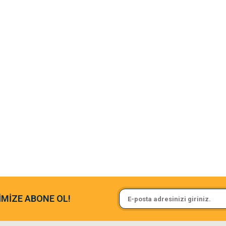
argo fimrasın da bir sorun yaşadım ve arkadaşlar çok hızlı bir şekil de
Sa**** On******
İMİZE ABONE OL!
ine ve paketlemesine bayıldım
Pamuk için aradığım tüm oyuncak