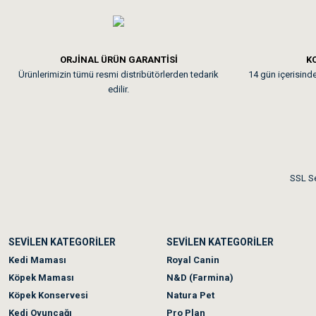
Em**** Ha****** Ka****
ORJİNAL ÜRÜN GARANTİSİ
KO
Ürünlerimizin tümü resmi distribütörlerden tedarik
14 gün içerisinde 
Kedilerim beğeniyorlar. Mem
edilir.
Me***** Ya******
Akşam verdiğim sipariş bir
SSL Se
Ka***** Ar******
SEVİLEN KATEGORİLER
SEVİLEN KATEGORİLER
Ufak bir sorun harici soru
Kedi Maması
Royal Canin
Köpek Maması
N&D (Farmina)
Köpek Konservesi
Natura Pet
Kedi Oyuncağı
Pro Plan