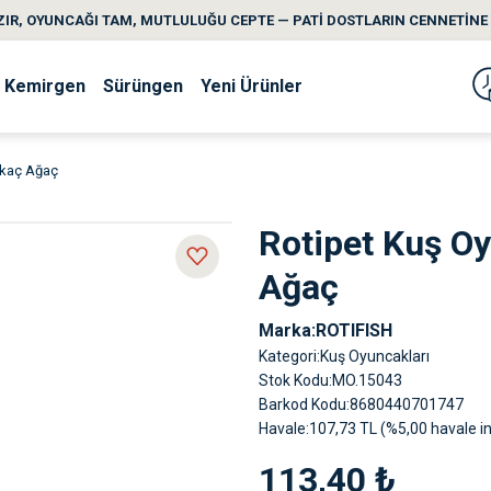
IR, OYUNCAĞI TAM, MUTLULUĞU CEPTE — PATİ DOSTLARIN CENNETİNE 
Kemirgen
Sürüngen
Yeni Ürünler
arkaç Ağaç
Rotipet Kuş Oy
Ağaç
Marka
ROTIFISH
Kategori
Kuş Oyuncakları
Stok Kodu
MO.15043
Barkod Kodu
8680440701747
Havale
107,73 TL (%5,00 havale in
113,40 ₺