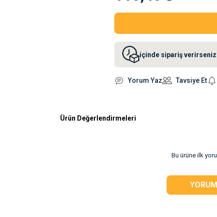
içinde sipariş verirsen
Yorum Yaz
Tavsiye Et
Ürün Değerlendirmeleri
rsiz gördüğünüz
Bu ürüne ilk yor
YORUM