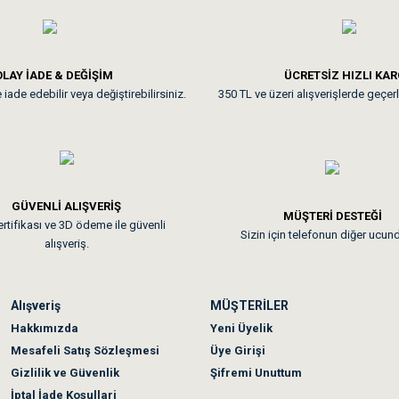
**
LAY İADE & DEĞİŞİM
ÜCRETSİZ HIZLI KA
iade edebilir veya değiştirebilirsiniz.
350 TL ve üzeri alışverişlerde geçerl
nunuz. Uygun fiyatta olması iyi.
GÜVENLİ ALIŞVERİŞ
 sonraki gün elime ulaştı. Jack russell köpeğim severek yedi. Tüy dur
MÜŞTERİ DESTEĞİ
rtifikası ve 3D ödeme ile güvenli
Sizin için telefonun diğer ucun
alışveriş.
Alışveriş
MÜŞTERİLER
n olmadı sağolsunlar onuda hemen çözdüler
Hakkımızda
Yeni Üyelik
Mesafeli Satış Sözleşmesi
Üye Girişi
Gizlilik ve Güvenlik
Şifremi Unuttum
İptal İade Koşullari