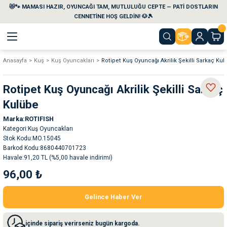
😻🐾 MAMASI HAZIR, OYUNCAĞI TAM, MUTLULUĞU CEPTE — PATİ DOSTLARIN
Geri Dön
Geri Dön
Geri Dön
Geri Dön
Geri Dön
Geri Dön
CENNETİNE HOŞ GELDİN! 🐶🎾
Anasayfa
Kuş
Kuş Oyuncakları
Rotipet Kuş Oyuncağı Akrilik Şekilli Sarkaç Ku
aları
maları
eri
emi
Rotipet Kuş Oyuncağı Akrilik Şekilli Sarkaç
i
sleri
kvaryumları
Kulübe
Marka
ROTIFISH
e Temizlik Ürünleri
eleri
ı
suarları
Kategori
Kuş Oyuncakları
Stok Kodu
MO.15045
rları
leri
ler
ğı
Barkod Kodu
8680440701723
Havale
91,20 TL (%5,00 havale indirimi)
96,00 ₺
ları
rünleri
ları
Gelince Haber Ver
rı
maları
rı
suarları
içinde sipariş verirseniz bugün kargoda.
nleri
rünleri
ğı