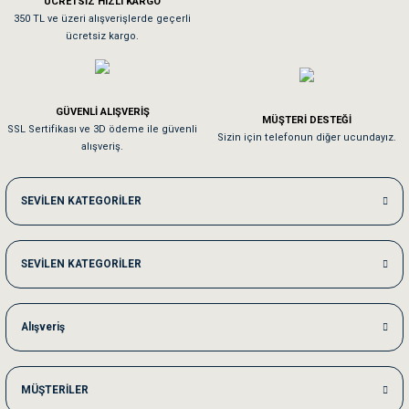
ÜCRETSİZ HIZLI KARGO
Sa**** On******
350 TL ve üzeri alışverişlerde geçerli
ücretsiz kargo.
Pamuk için aradığım tüm oyuncaklar mevcut
Em**** Ha****** Ka******
GÜVENLİ ALIŞVERİŞ
MÜŞTERİ DESTEĞİ
SSL Sertifikası ve 3D ödeme ile güvenli
Kedilerim beğeniyorlar. Memnunuz. Uygun fiyatta olması iyi.
Sizin için telefonun diğer ucundayız.
alışveriş.
Me***** Ya******
SEVİLEN KATEGORİLER
Akşam verdiğim sipariş bir sonraki gün elime ulaştı. Jack russell köpeğim se
SEVİLEN KATEGORİLER
Ka***** Ar******
Ufak bir sorun harici sorun olmadı sağolsunlar onuda hemen çözdüler
Alışveriş
MÜŞTERİLER