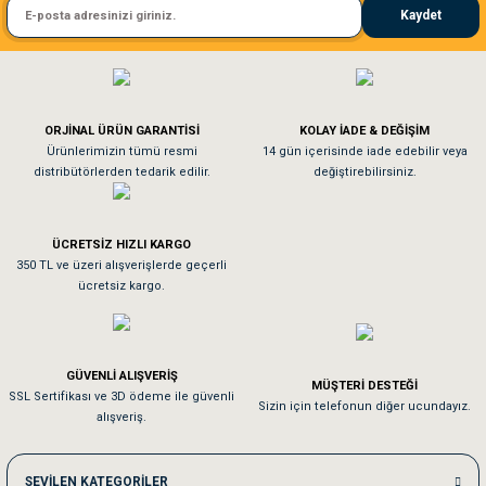
Kaydet
El**** Ek******
Gönder
Köpeğim bayıldı hediyeler için teşekkürler
ORJİNAL ÜRÜN GARANTİSİ
KOLAY İADE & DEĞİŞİM
As**** Tu******
Ürünlerimizin tümü resmi
14 gün içerisinde iade edebilir veya
distribütörlerden tedarik edilir.
değiştirebilirsiniz.
Tavşanım kafesinin kalitesine ve paketlemesine bayıldım
ÜCRETSİZ HIZLI KARGO
Sa**** On******
350 TL ve üzeri alışverişlerde geçerli
ücretsiz kargo.
Pamuk için aradığım tüm oyuncaklar mevcut
Em**** Ha****** Ka******
GÜVENLİ ALIŞVERİŞ
MÜŞTERİ DESTEĞİ
SSL Sertifikası ve 3D ödeme ile güvenli
Kedilerim beğeniyorlar. Memnunuz. Uygun fiyatta olması iyi.
Sizin için telefonun diğer ucundayız.
alışveriş.
Me***** Ya******
SEVİLEN KATEGORİLER