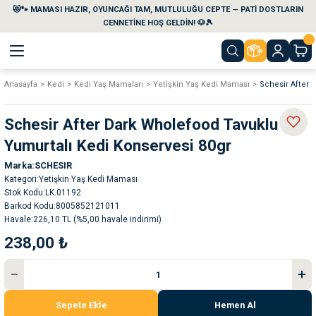
😻🐾 MAMASI HAZIR, OYUNCAĞI TAM, MUTLULUĞU CEPTE — PATİ DOSTLARIN
Geri Dön
Geri Dön
Geri Dön
Geri Dön
Geri Dön
Geri Dön
CENNETİNE HOŞ GELDİN! 🐶🎾
Anasayfa
Kedi
Kedi Yaş Mamaları
Yetişkin Yaş Kedi Maması
Schesir After 
aları
maları
eri
emi
Schesir After Dark Wholefood Tavuklu ve
i
sleri
kvaryumları
Yumurtalı Kedi Konservesi 80gr
Marka
SCHESIR
e Temizlik Ürünleri
eleri
ı
suarları
Kategori
Yetişkin Yaş Kedi Maması
Stok Kodu
LK.01192
rları
leri
ler
ğı
Barkod Kodu
8005852121011
Havale
226,10 TL (%5,00 havale indirimi)
238,00 ₺
ları
rünleri
ları
rı
maları
rı
suarları
Sepete Ekle
Hemen Al
nleri
rünleri
ğı