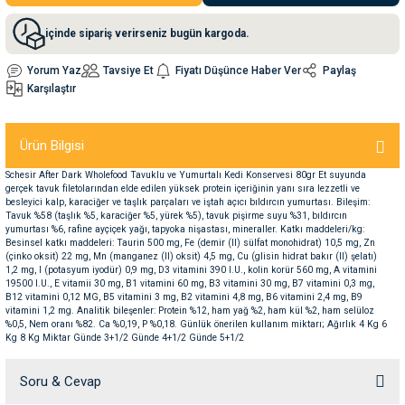
içinde sipariş verirseniz bugün kargoda.
nleri
rünleri
manları
esuarları
Yorum Yaz
Tavsiye Et
Fiyatı Düşünce Haber Ver
Paylaş
Karşılaştır
ntaları
otoru
Ürün Bilgisi
Schesir After Dark Wholefood Tavuklu ve Yumurtalı Kedi Konservesi 80gr Et suyunda
arı
 Su Kabları
arı
gerçek tavuk filetolarından elde edilen yüksek protein içeriğinin yanı sıra lezzetli ve
besleyici kalp, karaciğer ve taşlık parçaları ve iştah açıcı bıldırcın yumurtası. Bileşim:
Tavuk %58 (taşlık %5, karaciğer %5, yürek %5), tavuk pişirme suyu %31, bıldırcın
yumurtası %6, rafine ayçiçek yağı, tapyoka nişastası, mineraller. Katkı maddeleri/kg:
anları
Besinsel katkı maddeleri: Taurin 500 mg, Fe (demir (II) sülfat monohidrat) 10,5 mg, Zn
(çinko oksit) 22 mg, Mn (manganez (II) oksit) 4,5 mg, Cu (glisin hidrat bakır (II) şelatı)
1,2 mg, I (potasyum iyodür) 0,9 mg, D3 vitamini 390 I.U., kolin korür 560 mg, A vitamini
nları
19500 I.U., E vitamii 30 mg, B1 vitamini 60 mg, B3 vitamini 30 mg, B7 vitamini 0,3 mg,
B12 vitamini 0,12 MG, B5 vitamini 3 mg, B2 vitamini 4,8 mg, B6 vitamini 2,4 mg, B9
vitamini 1,2 mg. Analitik bileşenler: Protein %12, ham yağ %2, ham kül %2, ham selüloz
%0,5, Nem oranı %82. Ca %0,19, P %0,18. Günlük önerilen kullanım miktarı; Ağırlık 4 Kg 6
ları
 Kemikleri
Kg 8 Kg Miktar Günde 3+1/2 Günde 4+1/2 Günde 5+1/2
nleri
e Seyahat Ürünleri
Soru & Cevap