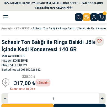
😻🐾 MAMASI HAZIR, OYUNCAĞI TAM, MUTLULUĞU CEPTE — PATİ DOSTLARIN
Geri Dön
Geri Dön
Geri Dön
Geri Dön
Geri Dön
Geri Dön
CENNETİNE HOŞ GELDİN! 🐶🎾
Anasayfa
KONSERVE
Schesir Ton Balığı ile Ringa Balıklı Jöle İçinde Kedi Konse
aları
maları
eri
emi
Schesir Ton Balığı ile Ringa Balıklı Jöle
i
sleri
kvaryumları
İçinde Kedi Konservesi 140 GR
Marka
SCHESIR
e Temizlik Ürünleri
eleri
ı
suarları
Kategori
KONSERVE
Stok Kodu
LK.01221
rları
leri
ler
ğı
Barkod Kodu
8005852926142
335,00 ₺
ları
rünleri
ları
317,00 ₺
%5
indirim
Kazancınız 18,00 ₺
rı
maları
rı
suarları
nleri
rünleri
ğı