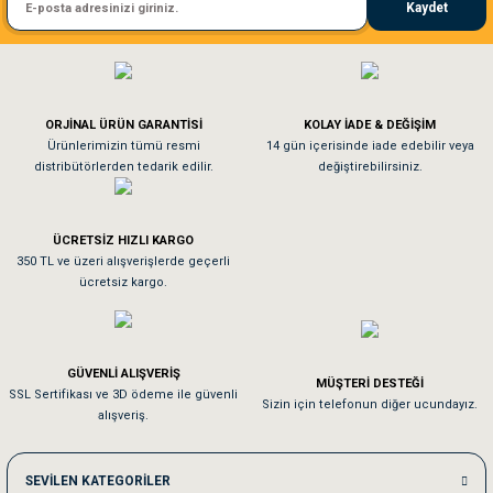
Kaydet
El**** Ek******
Gönder
Köpeğim bayıldı hediyeler için teşekkürler
ORJİNAL ÜRÜN GARANTİSİ
KOLAY İADE & DEĞİŞİM
As**** Tu******
Ürünlerimizin tümü resmi
14 gün içerisinde iade edebilir veya
distribütörlerden tedarik edilir.
değiştirebilirsiniz.
Tavşanım kafesinin kalitesine ve paketlemesine bayıldım
ÜCRETSİZ HIZLI KARGO
Sa**** On******
350 TL ve üzeri alışverişlerde geçerli
ücretsiz kargo.
Pamuk için aradığım tüm oyuncaklar mevcut
Em**** Ha****** Ka******
GÜVENLİ ALIŞVERİŞ
MÜŞTERİ DESTEĞİ
SSL Sertifikası ve 3D ödeme ile güvenli
Kedilerim beğeniyorlar. Memnunuz. Uygun fiyatta olması iyi.
Sizin için telefonun diğer ucundayız.
alışveriş.
Me***** Ya******
SEVİLEN KATEGORİLER