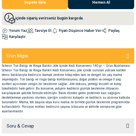
Sepete Ekle
Hemen Al
nleri
rünleri
manları
esuarları
içinde sipariş verirseniz bugün kargoda.
Yorum Yaz
Tavsiye Et
Fiyatı Düşünce Haber Ver
Paylaş
Karşılaştır
ntaları
otoru
Ürün Bilgisi
arı
 Su Kabları
arı
Schesir Ton Balığı ile Ringa Balıklı Jöle İçinde Kedi Konservesi 140 gr – Ürün Açıklaması
Schesir Ton Balığı ile Ringa Balıklı Kedi Konservesi, jöle içinde sunulan yüksek kaliteli
deniz balıklarıyla kedinizin damak zevkine hitap eden tam ve dengeli bir yaş mama
anları
seçeneğidir. Ton balığı ve ringa balığı kombinasyonu, doğal protein ve omega-3 yağ
asitleri açısından zengin bir beslenme sağlar. Jöle dokusu, yemeği lezzetli ve kolay
tüketilebilir hale getirir. Bu konserve, yetişkin kedilerin günlük beslenme ihtiyacını
karşılayacak şekilde formüle edilmiştir. Balık etinden gelen proteinler kas sağlığını
nları
desteklemeye yardımcı olurken, içeriğin sindirimi kolaydır ve kedilerin su alımına katkıda
bulunabilir. Mama, tek başına veya kuru mama ile birlikte günlük beslenme programında
kullanılabilir. Porsiyon miktarı kedinizin yaşına, kilosuna ve aktivite seviyesine göre
ları
 Kemikleri
ayarlanmalıdır.
nleri
e Seyahat Ürünleri
Soru & Cevap