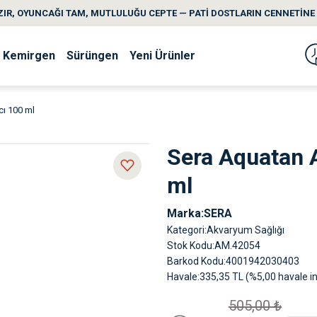
IR, OYUNCAĞI TAM, MUTLULUĞU CEPTE — PATİ DOSTLARIN CENNETİNE 
Kemirgen
Sürüngen
Yeni Ürünler
cı 100 ml
Sera Aquatan 
ml
Marka
SERA
Kategori
Akvaryum Sağlığı
Stok Kodu
AM.42054
Barkod Kodu
4001942030403
Havale
335,35 TL (%5,00 havale in
505,00 ₺