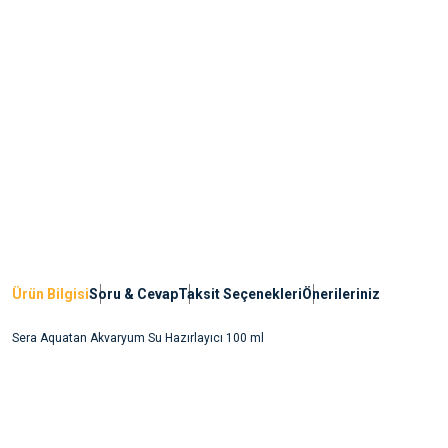
Ürün Bilgisi
Soru & Cevap
Taksit Seçenekleri
Önerileriniz
Sera Aquatan Akvaryum Su Hazırlayıcı 100 ml
Bu ürünün fiyat bilgisi, resim, ürün açıklamalarında ve diğer konularda yete
noktaları öneri formunu kullanarak tarafımıza iletebilirsiniz.
Ürün hakkında henüz soru sorulmamış.
Görüş ve önerileriniz için teşekkür ederiz.
Ürün resmi kalitesiz, bozuk veya görüntülenemiyor.