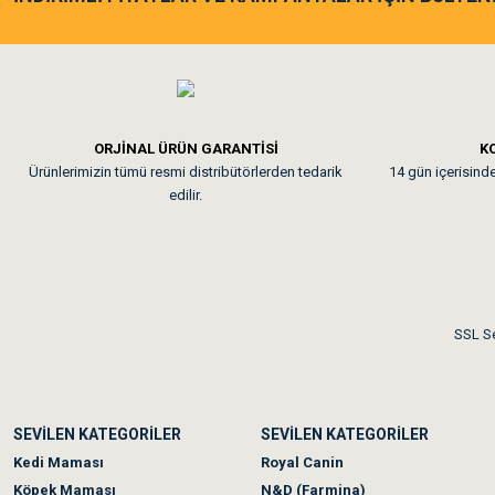
Tavşanım kafesinin kalites
Em**** Ha****** Ka****
ORJİNAL ÜRÜN GARANTİSİ
KO
Ürünlerimizin tümü resmi distribütörlerden tedarik
14 gün içerisinde 
Kedilerim beğeniyorlar. Mem
edilir.
Me***** Ya******
Akşam verdiğim sipariş bir
SSL Se
Ka***** Ar******
SEVİLEN KATEGORİLER
SEVİLEN KATEGORİLER
Ufak bir sorun harici soru
Kedi Maması
Royal Canin
Köpek Maması
N&D (Farmina)