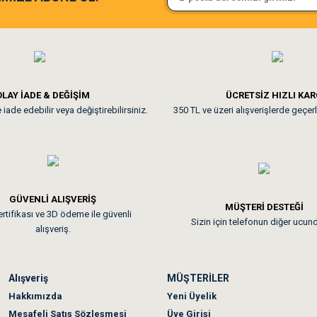
ine ve paketlemesine bayıldım
Pamuk için aradığım tüm oyuncak
**
LAY İADE & DEĞİŞİM
ÜCRETSİZ HIZLI KA
iade edebilir veya değiştirebilirsiniz.
350 TL ve üzeri alışverişlerde geçerl
nunuz. Uygun fiyatta olması iyi.
GÜVENLİ ALIŞVERİŞ
 sonraki gün elime ulaştı. Jack russell köpeğim severek yedi. Tüy dur
MÜŞTERİ DESTEĞİ
rtifikası ve 3D ödeme ile güvenli
Sizin için telefonun diğer ucun
alışveriş.
Alışveriş
MÜŞTERİLER
n olmadı sağolsunlar onuda hemen çözdüler
Hakkımızda
Yeni Üyelik
Mesafeli Satış Sözleşmesi
Üye Girişi