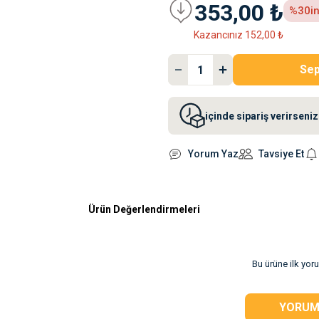
353,00 ₺
%30
i
Kazancınız 152,00 ₺
Sep
içinde sipariş verirsen
Yorum Yaz
Tavsiye Et
Ürün Değerlendirmeleri
rsiz gördüğünüz
Bu ürüne ilk yor
YORUM