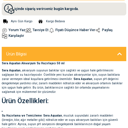
içinde sipariş verirseniz bugün kargoda.
nleri
rünleri
manları
esuarları
Aynı Gün Kargo
Kargo Bedava
Yorum Yaz
Tavsiye Et
Fiyatı Düşünce Haber Ver
Paylaş
Karşılaştır
ntaları
otoru
Ürün Bilgisi
arı
 Su Kabları
arı
Sera Aquatan Akvaryum Su Hazırlayıcı 50 ml
Sera Aquatan
, akvaryum suyunun balıklar için sağlıklı ve uygun hale getirilmesini
anları
sağlayan bir su hazırlayıcıdır. Özellikle yeni kurulan akvaryumlar için, suyun balıklara
zarar vermeyen ideal koşullara getirilmesi önemlidir.
Sera Aquatan
, suyun pH değerini
dengelemeye yardımcı olur, zararlı maddeleri nötralize eder ve akvaryum ortamını balıklar
için uygun hale getirir. Bu ürün, balıklarınızın sağlıklı bir ortamda yaşamalarını
nları
sağlamak için mükemmel bir çözümdür.
Ürün Özellikleri:
ları
 Kemikleri
Su Hazırlama ve Temizleme
:
Sera Aquatan
, musluk suyundaki zararlı maddeleri
nleri
e Seyahat Ürünleri
(örneğin, klor, ağır metaller gibi) nötralize eder ve suyu akvaryum balıkları için güvenli
hale getirir. Ayrıca, suyun pH seviyesini dengeleyerek balıklarınızın doğal yaşam