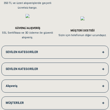
Sa**** On******
350 TL ve üzeri alışverişlerde geçerli
ücretsiz kargo.
Pamuk için aradığım tüm oyuncaklar mevcut
Em**** Ha****** Ka******
GÜVENLİ ALIŞVERİŞ
MÜŞTERİ DESTEĞİ
SSL Sertifikası ve 3D ödeme ile güvenli
Kedilerim beğeniyorlar. Memnunuz. Uygun fiyatta olması iyi.
Sizin için telefonun diğer ucundayız.
alışveriş.
Me***** Ya******
SEVİLEN KATEGORİLER
Akşam verdiğim sipariş bir sonraki gün elime ulaştı. Jack russell köpeğim se
SEVİLEN KATEGORİLER
Ka***** Ar******
Ufak bir sorun harici sorun olmadı sağolsunlar onuda hemen çözdüler
Alışveriş
MÜŞTERİLER