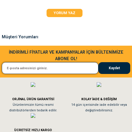
akvaryumlar hem de su değişimi sırasında güvenle kullanılabilir.
Ürün resmi kalitesiz, bozuk veya görüntülenemiyor.
YORUM YAZ
Ürün açıklamasında eksik bilgiler bulunuyor.
Ürün bilgilerinde hatalar bulunuyor.
Ürün fiyatı diğer sitelerden daha pahalı.
Müşteri Yorumları
Bu ürüne benzer farklı alternatifler olmalı.
Sa**** Ta******
İNDİRİMLİ FİYATLAR VE KAMPANYALAR İÇİN BÜLTENİMİZE
ABONE OL!
Kedim taze mamaya bayıldı kargo fimrasın da bir sorun yaşadım ve arkadaşlar ço
Kaydet
El**** Ek******
Gönder
Köpeğim bayıldı hediyeler için teşekkürler
ORJİNAL ÜRÜN GARANTİSİ
KOLAY İADE & DEĞİŞİM
As**** Tu******
Ürünlerimizin tümü resmi
14 gün içerisinde iade edebilir veya
distribütörlerden tedarik edilir.
değiştirebilirsiniz.
Tavşanım kafesinin kalitesine ve paketlemesine bayıldım
ÜCRETSİZ HIZLI KARGO