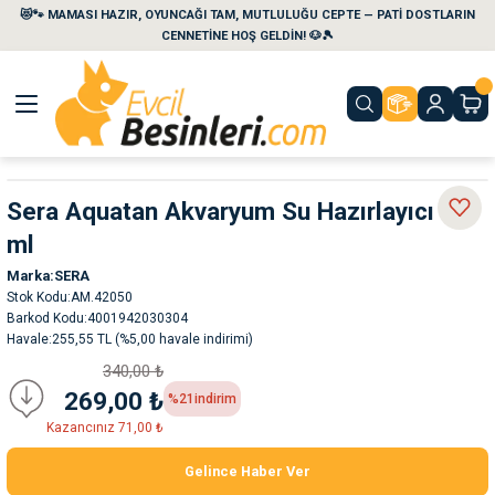
😻🐾 MAMASI HAZIR, OYUNCAĞI TAM, MUTLULUĞU CEPTE — PATİ DOSTLARIN
Geri Dön
Geri Dön
Geri Dön
Geri Dön
Geri Dön
Geri Dön
CENNETİNE HOŞ GELDİN! 🐶🎾
aları
maları
eri
emi
Sera Aquatan Akvaryum Su Hazırlayıcı 50
i
sleri
kvaryumları
ml
e Temizlik Ürünleri
eleri
ı
suarları
Marka
SERA
Stok Kodu
AM.42050
Barkod Kodu
4001942030304
rları
leri
ler
ğı
Havale
255,55 TL (%5,00 havale indirimi)
340,00 ₺
ları
rünleri
ları
269,00 ₺
%21
indirim
Kazancınız 71,00 ₺
rı
maları
rı
suarları
Gelince Haber Ver
nleri
rünleri
ğı