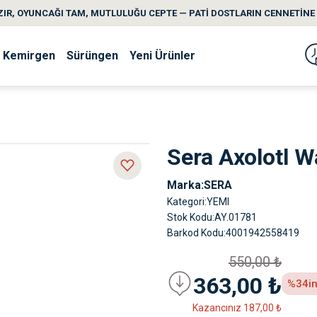
IR, OYUNCAĞI TAM, MUTLULUĞU CEPTE — PATİ DOSTLARIN CENNETİNE 
Kemirgen
Sürüngen
Yeni Ürünler
Sera Axolotl 
Marka
SERA
Kategori
YEMI
Stok Kodu
AY.01781
Barkod Kodu
4001942558419
550,00 ₺
363,00 ₺
%34
i
Kazancınız 187,00 ₺