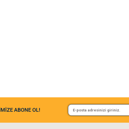
argo fimrasın da bir sorun yaşadım ve arkadaşlar çok hızlı bir şekil de
Sa**** On******
İMİZE ABONE OL!
ine ve paketlemesine bayıldım
Pamuk için aradığım tüm oyuncak