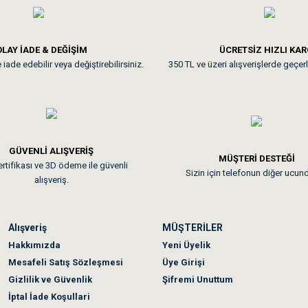
**
LAY İADE & DEĞİŞİM
ÜCRETSİZ HIZLI KA
iade edebilir veya değiştirebilirsiniz.
350 TL ve üzeri alışverişlerde geçerl
nunuz. Uygun fiyatta olması iyi.
GÜVENLİ ALIŞVERİŞ
 sonraki gün elime ulaştı. Jack russell köpeğim severek yedi. Tüy dur
MÜŞTERİ DESTEĞİ
rtifikası ve 3D ödeme ile güvenli
Sizin için telefonun diğer ucun
alışveriş.
Alışveriş
MÜŞTERİLER
n olmadı sağolsunlar onuda hemen çözdüler
Hakkımızda
Yeni Üyelik
Mesafeli Satış Sözleşmesi
Üye Girişi
Gizlilik ve Güvenlik
Şifremi Unuttum
İptal İade Koşullari