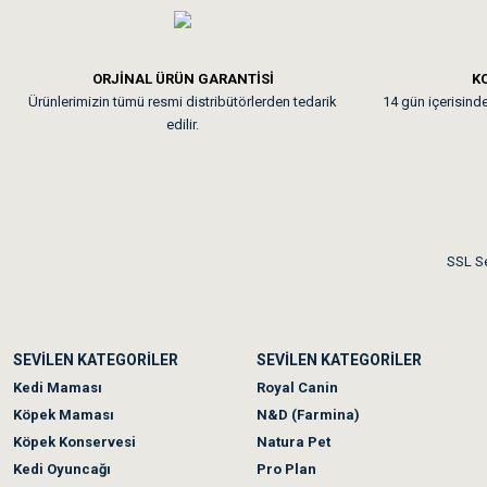
Em**** Ha****** Ka****
ORJİNAL ÜRÜN GARANTİSİ
KO
Ürünlerimizin tümü resmi distribütörlerden tedarik
14 gün içerisinde 
Kedilerim beğeniyorlar. Mem
edilir.
Me***** Ya******
Akşam verdiğim sipariş bir
SSL Se
Ka***** Ar******
SEVİLEN KATEGORİLER
SEVİLEN KATEGORİLER
Ufak bir sorun harici soru
Kedi Maması
Royal Canin
Köpek Maması
N&D (Farmina)
Köpek Konservesi
Natura Pet
Kedi Oyuncağı
Pro Plan