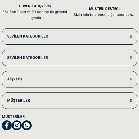
Em**** Ha****** Ka******
GÜVENLİ ALIŞVERİŞ
MÜŞTERİ DESTEĞİ
SSL Sertifikası ve 3D ödeme ile güvenli
Kedilerim beğeniyorlar. Memnunuz. Uygun fiyatta olması iyi.
Sizin için telefonun diğer ucundayız.
alışveriş.
Me***** Ya******
SEVİLEN KATEGORİLER
Akşam verdiğim sipariş bir sonraki gün elime ulaştı. Jack russell köpeğim se
SEVİLEN KATEGORİLER
Ka***** Ar******
Ufak bir sorun harici sorun olmadı sağolsunlar onuda hemen çözdüler
Alışveriş
MÜŞTERİLER
MÜŞTERİLER