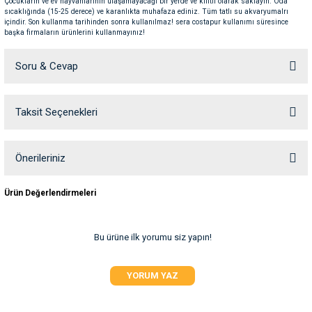
Çocukların ve ev hayvanlarının ulaşamayacağı bir yerde ve kilitli olarak saklayın. Oda
ve Temizlik
rı
sıcaklığında (15-25 derece) ve karanlıkta muhafaza ediniz. Tüm tatlı su akvaryumalrı
içindir. Son kullanma tarihinden sonra kullanılmaz! sera costapur kullanımı süresince
başka firmaların ürünlerini kullanmayınız!
e Ek Besinler
ı
Soru & Cevap
Su Kapları
ve Ek Besinleri
Taksit Seçenekleri
Ürün hakkında henüz soru sorulmamış.
eri
Soru Sor
eri
Önerileriniz
Bu ürünün fiyat bilgisi, resim, ürün açıklamalarında ve diğer konularda
nleri
Ürün Değerlendirmeleri
yetersiz gördüğünüz noktaları öneri formunu kullanarak tarafımıza
iletebilirsiniz.
Görüş ve önerileriniz için teşekkür ederiz.
ları
Bu ürüne ilk yorumu siz yapın!
Ürün resmi kalitesiz, bozuk veya görüntülenemiyor.
YORUM YAZ
Ürün açıklamasında eksik bilgiler bulunuyor.
Ürün bilgilerinde hatalar bulunuyor.