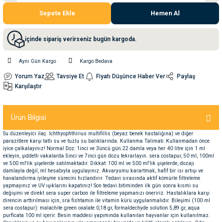
Sepete Ekle
Hemen Al
nleri
rünleri
manları
esuarları
içinde sipariş verirseniz bugün kargoda.
Aynı Gün Kargo
Kargo Bedava
ntaları
otoru
Yorum Yaz
Tavsiye Et
Fiyatı Düşünce Haber Ver
Paylaş
Karşılaştır
arı
 Su Kabları
arı
Ürün Bilgisi
anları
Su düzenleyici ilaç. Ichthyophthirius multifillis (beyaz benek hastalığına) ve diğer
parazitlere karşı tatlı su ve tuzlu su balıklarında. Kullanma Talimatı: Kullanmadan önce
iyice çalkalayınız! Normal Doz: 1inci ve 3üncü gün 22 damla veya her 40 litre için 1 ml
nları
ekleyin, şiddetli vakalarda 5inci ve 7inci gün dozu tekrarlayın. sera costapur, 50 ml, 100ml
ve 500 ml'lik şişelerde satılmaktadır. Dikkat: 100 ml ve 500 ml'lik şişelerde, dozajı
damlayla değil, ml hesabıyla uygulayınız. Akvaryumu karartmak, hafif bir ısı artışı ve
ları
 Kemikleri
havalandırma iyileşme sürecini hızlandırır. Tedavi sırasında aktif kömürle filtreleme
yapmayınız ve UV ışıklarını kapatınız! Son tedavi bitiminden ilk gün sonra kısmi su
değişimi ve direkt sera super carbon ile filtreleme yapmanızı öneririz. Hastalıklara karşı
direncin arttırılması için, sra fishtamin ile vitamin kürü uygulanmalıdır. Bileşimi (100 ml
nleri
e Seyahat Ürünleri
sera costapur): malachite green oxalate 0,18 gr, formaldechyde solution 5,89 gr, aqua
purficata 100 ml içerir. Besin maddesi yapımında kullanılan hayvanlar için kullanılmaz.