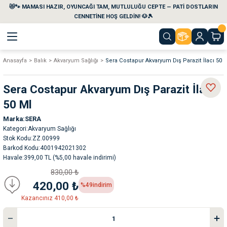
😻🐾 MAMASI HAZIR, OYUNCAĞI TAM, MUTLULUĞU CEPTE — PATİ DOSTLARIN
Geri Dön
Geri Dön
Geri Dön
Geri Dön
Geri Dön
Geri Dön
CENNETİNE HOŞ GELDİN! 🐶🎾
Anasayfa
Balık
Akvaryum Sağlığı
Sera Costapur Akvaryum Dış Parazit İlacı 50 
aları
maları
eri
emi
Sera Costapur Akvaryum Dış Parazit İlacı
i
sleri
kvaryumları
50 Ml
Marka
SERA
e Temizlik Ürünleri
eleri
ı
suarları
Kategori
Akvaryum Sağlığı
Stok Kodu
ZZ.00999
rları
leri
ler
ğı
Barkod Kodu
4001942021302
Havale
399,00 TL (%5,00 havale indirimi)
830,00 ₺
ları
rünleri
ları
420,00 ₺
%49
indirim
Kazancınız 410,00 ₺
rı
maları
rı
suarları
nleri
rünleri
ğı