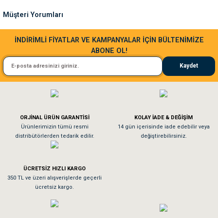
Ürün fiyatı diğer sitelerden daha pahalı.
Müşteri Yorumları
Bu ürüne benzer farklı alternatifler olmalı.
Sa**** Ta******
İNDİRİMLİ FİYATLAR VE KAMPANYALAR İÇİN BÜLTENİMİZE
ABONE OL!
Kedim taze mamaya bayıldı kargo fimrasın da bir sorun yaşadım ve arkadaşlar ço
Kaydet
El**** Ek******
Gönder
Köpeğim bayıldı hediyeler için teşekkürler
ORJİNAL ÜRÜN GARANTİSİ
KOLAY İADE & DEĞİŞİM
As**** Tu******
Ürünlerimizin tümü resmi
14 gün içerisinde iade edebilir veya
distribütörlerden tedarik edilir.
değiştirebilirsiniz.
Tavşanım kafesinin kalitesine ve paketlemesine bayıldım
ÜCRETSİZ HIZLI KARGO
Sa**** On******
350 TL ve üzeri alışverişlerde geçerli
ücretsiz kargo.
Pamuk için aradığım tüm oyuncaklar mevcut