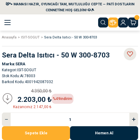
😻🐾 MAMASI HAZIR, OYUNCAĞI TAM, MUTLULUĞU CEPTE — PATİ DOSTLARIN
Geri Dön
Geri Dön
Geri Dön
Geri Dön
Geri Dön
Geri Dön
CENNETİNE HOŞ GELDİN! 🐶🎾
Anasayfa
ISIT-SOGUT
Sera Delta Isıtıcı - 50 W 300-8703
aları
maları
eri
emi
Sera Delta Isıtıcı - 50 W 300-8703
i
sleri
kvaryumları
Marka
SERA
Kategori
ISIT-SOGUT
e Temizlik Ürünleri
eleri
ı
suarları
Stok Kodu
AI.78003
Barkod Kodu
4001942087032
rları
leri
ler
ğı
4.350,00 ₺
2.203,00 ₺
%49
indirim
ları
rünleri
ları
Kazancınız 2.147,00 ₺
rı
maları
rı
suarları
Sepete Ekle
Hemen Al
nleri
rünleri
ğı