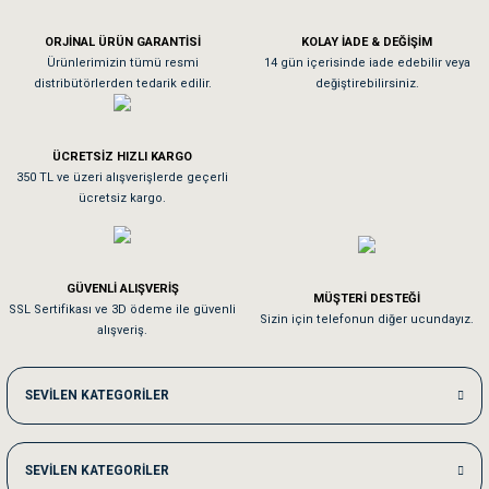
Köpeğim bayıldı hediyeler için teşekkürler
ORJİNAL ÜRÜN GARANTİSİ
KOLAY İADE & DEĞİŞİM
As**** Tu******
Ürünlerimizin tümü resmi
14 gün içerisinde iade edebilir veya
distribütörlerden tedarik edilir.
değiştirebilirsiniz.
Tavşanım kafesinin kalitesine ve paketlemesine bayıldım
ÜCRETSİZ HIZLI KARGO
Sa**** On******
350 TL ve üzeri alışverişlerde geçerli
ücretsiz kargo.
Pamuk için aradığım tüm oyuncaklar mevcut
Em**** Ha****** Ka******
GÜVENLİ ALIŞVERİŞ
MÜŞTERİ DESTEĞİ
SSL Sertifikası ve 3D ödeme ile güvenli
Kedilerim beğeniyorlar. Memnunuz. Uygun fiyatta olması iyi.
Sizin için telefonun diğer ucundayız.
alışveriş.
Me***** Ya******
SEVİLEN KATEGORİLER
Akşam verdiğim sipariş bir sonraki gün elime ulaştı. Jack russell köpeğim se
SEVİLEN KATEGORİLER
Ka***** Ar******