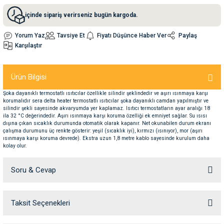
içinde sipariş verirseniz bugün kargoda.
nleri
rünleri
manları
esuarları
Yorum Yaz
Tavsiye Et
Fiyatı Düşünce Haber Ver
Paylaş
Karşılaştır
Ürün Bilgisi
ntaları
otoru
Şoka dayanıklı termostatlı ısıtıcılar özellikle silindir şeklindedir ve aşırı ısınmaya karşı
korumalıdır sera delta heater termostatlı ısıtıcılar şoka dayanıklı camdan yapılmıştır ve
arı
 Su Kabları
arı
silindir şekli sayesinde akvaryumda yer kaplamaz. Isıtıcı termostatların ayar aralığı 18
ila 32 °C değerindedir. Aşırı ısınmaya karşı koruma özelliği ek emniyet sağlar. Su ısısı
dışına çıkan sıcaklık durumunda otomatik olarak kapanır. Net okunabilen durum ekranı
anları
çalışma durumunu üç renkte gösterir: yeşil (sıcaklık iyi), kırmızı (ısınıyor), mor (aşırı
ısınmaya karşı koruma devrede). Ekstra uzun 1,8 metre kablo sayesinde kurulum daha
kolay olur.
nları
Soru & Cevap
ları
 Kemikleri
Taksit Seçenekleri
Ürün hakkında henüz soru sorulmamış.
nleri
e Seyahat Ürünleri