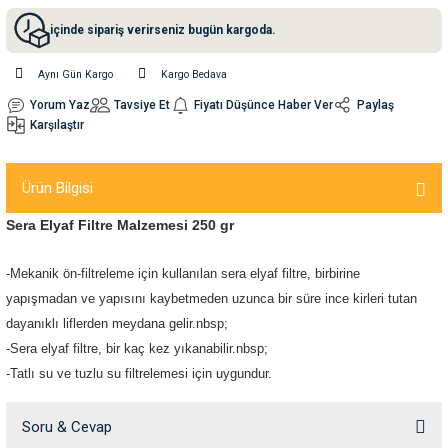
içinde sipariş verirseniz bugün kargoda.
nleri
rünleri
manları
esuarları
Aynı Gün Kargo
Kargo Bedava
Yorum Yaz
Tavsiye Et
Fiyatı Düşünce Haber Ver
Paylaş
Karşılaştır
ntaları
otoru
Ürün Bilgisi
arı
 Su Kabları
arı
Sera Elyaf Filtre Malzemesi 250 gr
anları
-Mekanik ön-filtreleme için kullanılan sera elyaf filtre, birbirine
yapışmadan ve yapısını kaybetmeden uzunca bir süre ince kirleri tutan
nları
dayanıklı liflerden meydana gelir.nbsp;
-Sera elyaf filtre, bir kaç kez yıkanabilir.nbsp;
ları
 Kemikleri
-Tatlı su ve tuzlu su filtrelemesi için uygundur.
nleri
e Seyahat Ürünleri
Soru & Cevap