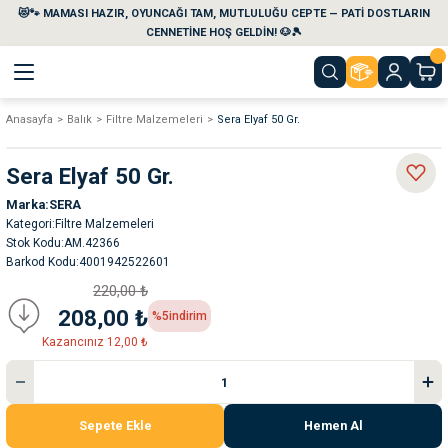
😻🐾 MAMASI HAZIR, OYUNCAĞI TAM, MUTLULUĞU CEPTE — PATİ DOSTLARIN
Geri Dön
Geri Dön
Geri Dön
Geri Dön
Geri Dön
Geri Dön
CENNETİNE HOŞ GELDİN! 🐶🎾
Anasayfa
Balık
Filtre Malzemeleri
Sera Elyaf 50 Gr.
aları
maları
eri
emi
Sera Elyaf 50 Gr.
i
sleri
kvaryumları
Marka
SERA
Kategori
Filtre Malzemeleri
e Temizlik Ürünleri
eleri
ı
suarları
Stok Kodu
AM.42366
Barkod Kodu
4001942522601
rları
leri
ler
ğı
220,00 ₺
208,00 ₺
%5
indirim
ları
rünleri
ları
Kazancınız 12,00 ₺
rı
maları
rı
suarları
Sepete Ekle
Hemen Al
nleri
rünleri
ğı