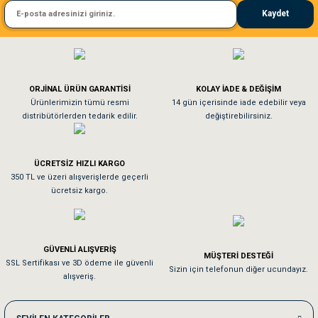
Kaydet
El**** Ek******
Gönder
Köpeğim bayıldı hediyeler için teşekkürler
ORJİNAL ÜRÜN GARANTİSİ
KOLAY İADE & DEĞİŞİM
As**** Tu******
Ürünlerimizin tümü resmi
14 gün içerisinde iade edebilir veya
distribütörlerden tedarik edilir.
değiştirebilirsiniz.
Tavşanım kafesinin kalitesine ve paketlemesine bayıldım
ÜCRETSİZ HIZLI KARGO
Sa**** On******
350 TL ve üzeri alışverişlerde geçerli
ücretsiz kargo.
Pamuk için aradığım tüm oyuncaklar mevcut
Em**** Ha****** Ka******
GÜVENLİ ALIŞVERİŞ
MÜŞTERİ DESTEĞİ
SSL Sertifikası ve 3D ödeme ile güvenli
Kedilerim beğeniyorlar. Memnunuz. Uygun fiyatta olması iyi.
Sizin için telefonun diğer ucundayız.
alışveriş.
Me***** Ya******