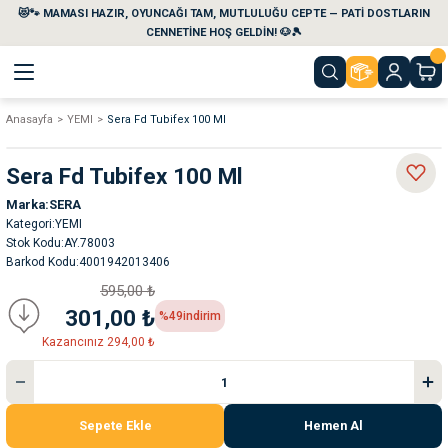
😻🐾 MAMASI HAZIR, OYUNCAĞI TAM, MUTLULUĞU CEPTE — PATİ DOSTLARIN
Geri Dön
Geri Dön
Geri Dön
Geri Dön
Geri Dön
Geri Dön
CENNETİNE HOŞ GELDİN! 🐶🎾
Anasayfa
YEMI
Sera Fd Tubifex 100 Ml
aları
maları
eri
emi
Sera Fd Tubifex 100 Ml
i
sleri
kvaryumları
Marka
SERA
Kategori
YEMI
e Temizlik Ürünleri
eleri
ı
suarları
Stok Kodu
AY.78003
Barkod Kodu
4001942013406
rları
leri
ler
ğı
595,00 ₺
301,00 ₺
%49
indirim
ları
rünleri
ları
Kazancınız 294,00 ₺
rı
maları
rı
suarları
Sepete Ekle
Hemen Al
nleri
rünleri
ğı