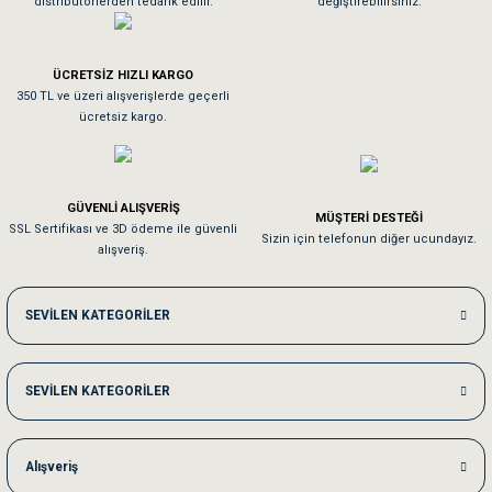
distribütörlerden tedarik edilir.
değiştirebilirsiniz.
Tavşanım kafesinin kalitesine ve paketlemesine bayıldım
ÜCRETSİZ HIZLI KARGO
Sa**** On******
350 TL ve üzeri alışverişlerde geçerli
ücretsiz kargo.
Pamuk için aradığım tüm oyuncaklar mevcut
Em**** Ha****** Ka******
GÜVENLİ ALIŞVERİŞ
MÜŞTERİ DESTEĞİ
SSL Sertifikası ve 3D ödeme ile güvenli
Kedilerim beğeniyorlar. Memnunuz. Uygun fiyatta olması iyi.
Sizin için telefonun diğer ucundayız.
alışveriş.
Me***** Ya******
SEVİLEN KATEGORİLER
Akşam verdiğim sipariş bir sonraki gün elime ulaştı. Jack russell köpeğim se
SEVİLEN KATEGORİLER
Ka***** Ar******
Ufak bir sorun harici sorun olmadı sağolsunlar onuda hemen çözdüler
Alışveriş