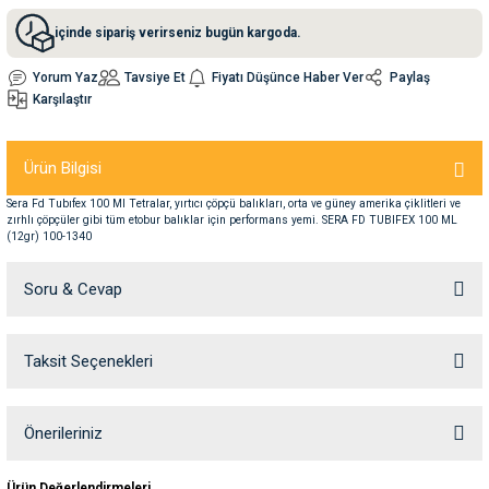
içinde sipariş verirseniz bugün kargoda.
nleri
rünleri
manları
esuarları
Yorum Yaz
Tavsiye Et
Fiyatı Düşünce Haber Ver
Paylaş
Karşılaştır
Ürün Bilgisi
ntaları
otoru
Sera Fd Tubıfex 100 Ml Tetralar, yırtıcı çöpçü balıkları, orta ve güney amerika çiklitleri ve
zırhlı çöpçüler gibi tüm etobur balıklar için performans yemi. SERA FD TUBIFEX 100 ML
arı
 Su Kabları
arı
(12gr) 100-1340
anları
Soru & Cevap
nları
Taksit Seçenekleri
Ürün hakkında henüz soru sorulmamış.
ları
 Kemikleri
Soru Sor
Önerileriniz
nleri
e Seyahat Ürünleri
Bu ürünün fiyat bilgisi, resim, ürün açıklamalarında ve diğer konularda
Ürün Değerlendirmeleri