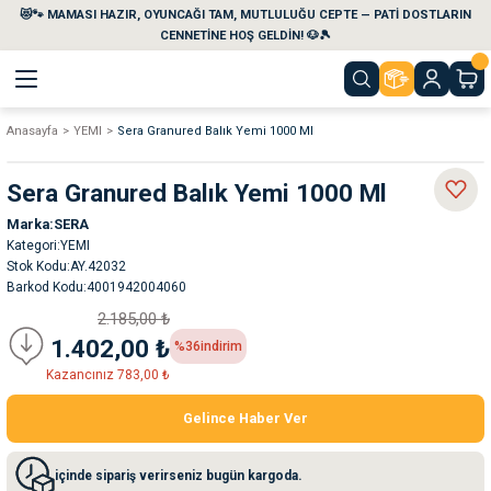
😻🐾 MAMASI HAZIR, OYUNCAĞI TAM, MUTLULUĞU CEPTE — PATİ DOSTLARIN
Geri Dön
Geri Dön
Geri Dön
Geri Dön
Geri Dön
Geri Dön
CENNETİNE HOŞ GELDİN! 🐶🎾
Anasayfa
YEMI
Sera Granured Balık Yemi 1000 Ml
aları
maları
eri
emi
Sera Granured Balık Yemi 1000 Ml
i
sleri
kvaryumları
Marka
SERA
Kategori
YEMI
e Temizlik Ürünleri
eleri
ı
suarları
Stok Kodu
AY.42032
Barkod Kodu
4001942004060
rları
leri
ler
ğı
2.185,00 ₺
1.402,00 ₺
%36
indirim
ları
rünleri
ları
Kazancınız 783,00 ₺
Gelince Haber Ver
rı
maları
rı
suarları
içinde sipariş verirseniz bugün kargoda.
nleri
rünleri
ğı