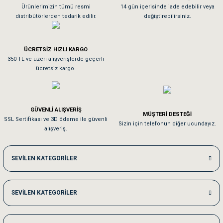
As**** Tu******
Ürünlerimizin tümü resmi
14 gün içerisinde iade edebilir veya
distribütörlerden tedarik edilir.
değiştirebilirsiniz.
Tavşanım kafesinin kalitesine ve paketlemesine bayıldım
ÜCRETSİZ HIZLI KARGO
Sa**** On******
350 TL ve üzeri alışverişlerde geçerli
ücretsiz kargo.
Pamuk için aradığım tüm oyuncaklar mevcut
Em**** Ha****** Ka******
GÜVENLİ ALIŞVERİŞ
MÜŞTERİ DESTEĞİ
SSL Sertifikası ve 3D ödeme ile güvenli
Kedilerim beğeniyorlar. Memnunuz. Uygun fiyatta olması iyi.
Sizin için telefonun diğer ucundayız.
alışveriş.
Me***** Ya******
SEVİLEN KATEGORİLER
Akşam verdiğim sipariş bir sonraki gün elime ulaştı. Jack russell köpeğim se
SEVİLEN KATEGORİLER
Ka***** Ar******
Ufak bir sorun harici sorun olmadı sağolsunlar onuda hemen çözdüler