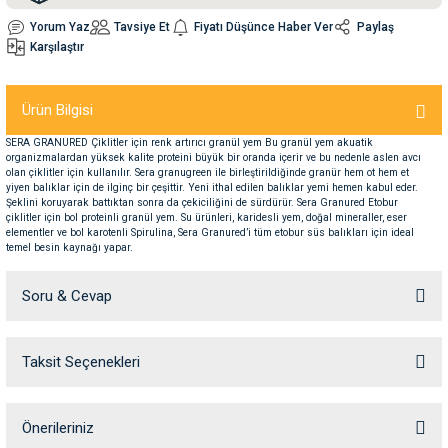
Yorum Yaz
Tavsiye Et
Fiyatı Düşünce Haber Ver
Paylaş
Karşılaştır
nleri
rünleri
manları
esuarları
Ürün Bilgisi
SERA GRANURED Çiklitler için renk artırıcı granül yem Bu granül yem akuatik
ntaları
otoru
organizmalardan yüksek kalite proteini büyük bir oranda içerir ve bu nedenle aslen avcı
olan çiklitler için kullanılır. Sera granugreen ile birleştirildiğinde granür hem ot hem et
yiyen balıklar için de ilginç bir çeşittir. Yeni ithal edilen balıklar yemi hemen kabul eder.
Şeklini koruyarak battıktan sonra da çekiciliğini de sürdürür. Sera Granured Etobur
arı
 Su Kabları
arı
çiklitler için bol proteinli granül yem. Su ürünleri, karidesli yem, doğal mineraller, eser
elementler ve bol karotenli Spirulina, Sera Granured’i tüm etobur süs balıkları için ideal
temel besin kaynağı yapar.
anları
Soru & Cevap
nları
Taksit Seçenekleri
ları
 Kemikleri
Ürün hakkında henüz soru sorulmamış.
nleri
e Seyahat Ürünleri
Soru Sor
Önerileriniz