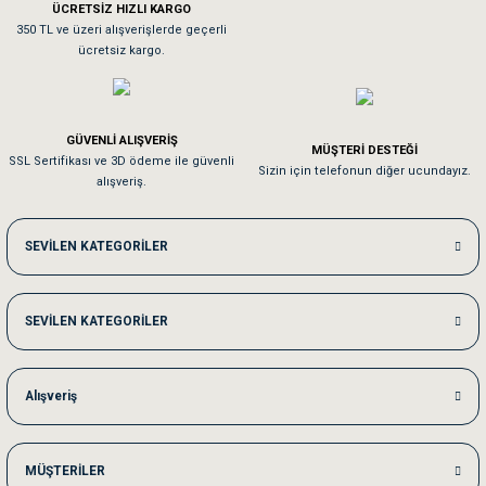
ÜCRETSİZ HIZLI KARGO
Sa**** On******
350 TL ve üzeri alışverişlerde geçerli
ücretsiz kargo.
Pamuk için aradığım tüm oyuncaklar mevcut
Em**** Ha****** Ka******
GÜVENLİ ALIŞVERİŞ
MÜŞTERİ DESTEĞİ
SSL Sertifikası ve 3D ödeme ile güvenli
Kedilerim beğeniyorlar. Memnunuz. Uygun fiyatta olması iyi.
Sizin için telefonun diğer ucundayız.
alışveriş.
Me***** Ya******
SEVİLEN KATEGORİLER
Akşam verdiğim sipariş bir sonraki gün elime ulaştı. Jack russell köpeğim se
SEVİLEN KATEGORİLER
Ka***** Ar******
Ufak bir sorun harici sorun olmadı sağolsunlar onuda hemen çözdüler
Alışveriş
MÜŞTERİLER