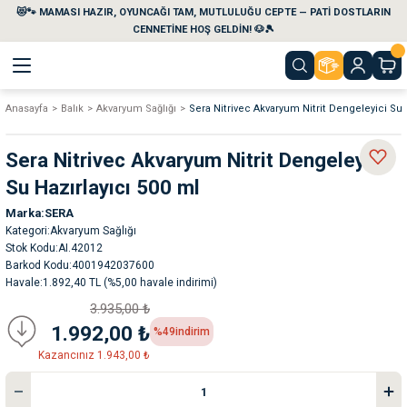
😻🐾 MAMASI HAZIR, OYUNCAĞI TAM, MUTLULUĞU CEPTE — PATİ DOSTLARIN
Geri Dön
Geri Dön
Geri Dön
Geri Dön
Geri Dön
Geri Dön
CENNETİNE HOŞ GELDİN! 🐶🎾
Anasayfa
Balık
Akvaryum Sağlığı
Sera Nitrivec Akvaryum Nitrit Dengeleyici Su 
aları
maları
eri
emi
Sera Nitrivec Akvaryum Nitrit Dengeleyici
i
sleri
kvaryumları
Su Hazırlayıcı 500 ml
Marka
SERA
e Temizlik Ürünleri
eleri
ı
suarları
Kategori
Akvaryum Sağlığı
Stok Kodu
AI.42012
rları
leri
ler
ğı
Barkod Kodu
4001942037600
Havale
1.892,40 TL (%5,00 havale indirimi)
3.935,00 ₺
ları
rünleri
ları
1.992,00 ₺
%49
indirim
Kazancınız 1.943,00 ₺
rı
maları
rı
suarları
nleri
rünleri
ğı