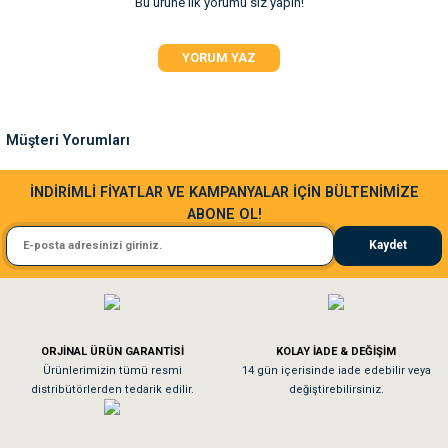
Bu ürüne ilk yorumu siz yapın!
Ürün resmi kalitesiz, bozuk veya görüntülenemiyor.
YORUM YAZ
Ürün açıklamasında eksik bilgiler bulunuyor.
Ürün bilgilerinde hatalar bulunuyor.
Ürün fiyatı diğer sitelerden daha pahalı.
Müşteri Yorumları
Bu ürüne benzer farklı alternatifler olmalı.
Sa**** Ta******
İNDİRİMLİ FİYATLAR VE KAMPANYALAR İÇİN BÜLTENİMİZE
ABONE OL!
Kedim taze mamaya bayıldı kargo fimrasın da bir sorun yaşadım ve arkadaşlar ço
Kaydet
El**** Ek******
Gönder
Köpeğim bayıldı hediyeler için teşekkürler
ORJİNAL ÜRÜN GARANTİSİ
KOLAY İADE & DEĞİŞİM
As**** Tu******
Ürünlerimizin tümü resmi
14 gün içerisinde iade edebilir veya
distribütörlerden tedarik edilir.
değiştirebilirsiniz.
Tavşanım kafesinin kalitesine ve paketlemesine bayıldım