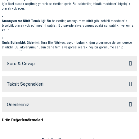
için özel olarak seçilmiş yararlı bakteriler içerir. Bu bakteriler, toksik maddeleri biyolojik
ve Temizlik
rı
olarak yok eder.
e Ek Besinler
ı
Amonyum ve Nitrit Temizliği
: Bu bakteriler, amonyum ve nitrit gibi zehirli maddelerin
biyolojik olarak yok edilmesini sağlar. Bu sayede akvaryumunuzdaki su, sağlıklı ve temiz
kalır.
Su Kapları
ve Ek Besinleri
Suda Bulanıklık Giderimi
: Sera Bio Nitrivec, suyun bulanıklığını gidermede de son derece
etkilidir. Bu, akvaryumunuzun daha temiz ve görsel olarak hoş bir görünüme sahip
olmasını sağlar.
eri
Soru & Cevap
Biyolojik Temizlik
: Ürün, biyolojik temizlik yaparak akvaryumunuzun sağlıklı, temiz ve
biyolojik olarak dengeli olmasına yardımcı olur. Akvaryumunuza sağlıklı bir yaşam alanı
eri
yaratır.
Kullanım Bilgisi:
Taksit Seçenekleri
Ürün hakkında henüz soru sorulmamış.
nleri
500 ml
Sera Bio Nitrivec,
1.250 litre su
için yeterlidir.
Önemli Uyarı:
ları
Soru Sor
Önerileriniz
Kimyasal ürünlerin kullanımı, doğru bilgi ve özen gerektirir.
Sera Bio Nitrivec
gibi
Bu ürünün fiyat bilgisi, resim, ürün açıklamalarında ve diğer konularda
biyolojik ürünleri kullanmadan önce, dozaj oranlarını doğru bir şekilde kontrol edin ve
tavsiye edilen miktarı aşmayın. Yanlış veya eksik kullanım, akvaryum canlılarınızın zarar
Ürün Değerlendirmeleri
yetersiz gördüğünüz noktaları öneri formunu kullanarak tarafımıza
görmesine neden olabilir. Bu nedenle ürünün kullanımı sırasında dikkatli olmalı ve doğru
iletebilirsiniz.
bilgiyi edinmelisiniz.
Görüş ve önerileriniz için teşekkür ederiz.