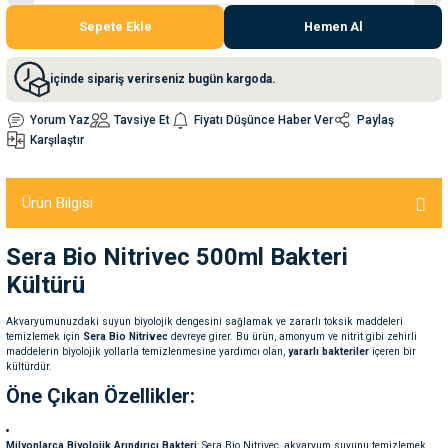
Sepete Ekle
Hemen Al
nleri
rünleri
manları
esuarları
içinde sipariş verirseniz bugün kargoda.
Yorum Yaz
Tavsiye Et
Fiyatı Düşünce Haber Ver
Paylaş
Karşılaştır
ntaları
otoru
Ürün Bilgisi
arı
 Su Kabları
arı
Sera Bio Nitrivec 500ml Bakteri
anları
Kültürü
nları
Akvaryumunuzdaki suyun biyolojik dengesini sağlamak ve zararlı toksik maddeleri
temizlemek için
Sera Bio Nitrivec
devreye girer. Bu ürün, amonyum ve nitrit gibi zehirli
maddelerin biyolojik yollarla temizlenmesine yardımcı olan,
yararlı bakteriler
içeren bir
ları
 Kemikleri
kültürdür.
Öne Çıkan Özellikler:
nleri
e Seyahat Ürünleri
Milyonlarca Biyolojik Arındırıcı Bakteri
: Sera Bio Nitrivec, akvaryum suyunu temizlemek