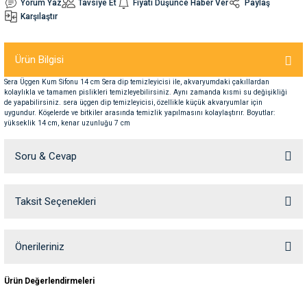
Yorum Yaz
Tavsiye Et
Fiyatı Düşünce Haber Ver
Paylaş
Karşılaştır
nleri
rünleri
manları
esuarları
Ürün Bilgisi
Sera Üçgen Kum Sifonu 14 cm Sera dip temizleyicisi ile, akvaryumdaki çakıllardan
kolaylıkla ve tamamen pislikleri temizleyebilirsiniz. Aynı zamanda kısmi su değişikliği
de yapabilirsiniz. sera üçgen dip temizleyicisi, özellikle küçük akvaryumlar için
ntaları
otoru
uygundur. Köşelerde ve bitkiler arasında temizlik yapılmasını kolaylaştırır. Boyutlar:
yükseklik 14 cm, kenar uzunluğu 7 cm
arı
 Su Kabları
arı
Soru & Cevap
anları
Taksit Seçenekleri
Ürün hakkında henüz soru sorulmamış.
nları
Soru Sor
Önerileriniz
ları
 Kemikleri
Bu ürünün fiyat bilgisi, resim, ürün açıklamalarında ve diğer konularda
Ürün Değerlendirmeleri
nleri
e Seyahat Ürünleri
yetersiz gördüğünüz noktaları öneri formunu kullanarak tarafımıza
iletebilirsiniz.