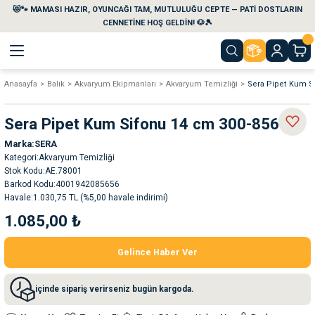
😻🐾 MAMASI HAZIR, OYUNCAĞI TAM, MUTLULUĞU CEPTE — PATİ DOSTLARIN
Geri Dön
Geri Dön
Geri Dön
Geri Dön
Geri Dön
Geri Dön
CENNETİNE HOŞ GELDİN! 🐶🎾
Anasayfa
Balık
Akvaryum Ekipmanları
Akvaryum Temizliği
Sera Pipet Kum S
aları
maları
eri
emi
Sera Pipet Kum Sifonu 14 cm 300-8565
i
sleri
kvaryumları
Marka
SERA
Kategori
Akvaryum Temizliği
e Temizlik Ürünleri
eleri
ı
suarları
Stok Kodu
AE.78001
Barkod Kodu
4001942085656
Havale
1.030,75 TL (%5,00 havale indirimi)
rları
leri
ler
ğı
1.085,00 ₺
ları
rünleri
ları
Gelince Haber Ver
rı
maları
rı
suarları
içinde sipariş verirseniz bugün kargoda.
nleri
rünleri
ğı