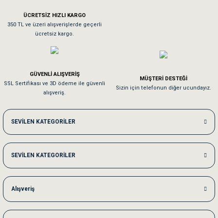
ÜCRETSİZ HIZLI KARGO
Sa**** On******
350 TL ve üzeri alışverişlerde geçerli
ücretsiz kargo.
Pamuk için aradığım tüm oyuncaklar mevcut
Em**** Ha****** Ka******
GÜVENLİ ALIŞVERİŞ
MÜŞTERİ DESTEĞİ
SSL Sertifikası ve 3D ödeme ile güvenli
Kedilerim beğeniyorlar. Memnunuz. Uygun fiyatta olması iyi.
Sizin için telefonun diğer ucundayız.
alışveriş.
Me***** Ya******
SEVİLEN KATEGORİLER
Akşam verdiğim sipariş bir sonraki gün elime ulaştı. Jack russell köpeğim se
SEVİLEN KATEGORİLER
Ka***** Ar******
Ufak bir sorun harici sorun olmadı sağolsunlar onuda hemen çözdüler
Alışveriş