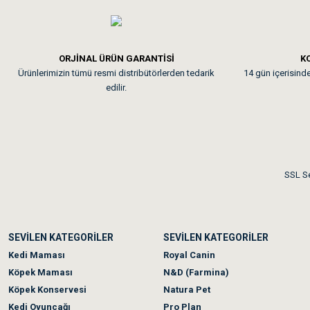
Em**** Ha****** Ka****
ORJİNAL ÜRÜN GARANTİSİ
KO
Ürünlerimizin tümü resmi distribütörlerden tedarik
14 gün içerisinde 
Kedilerim beğeniyorlar. Mem
edilir.
Me***** Ya******
Akşam verdiğim sipariş bir
SSL Se
Ka***** Ar******
SEVİLEN KATEGORİLER
SEVİLEN KATEGORİLER
Ufak bir sorun harici soru
Kedi Maması
Royal Canin
Köpek Maması
N&D (Farmina)
Köpek Konservesi
Natura Pet
Kedi Oyuncağı
Pro Plan