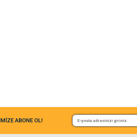
argo fimrasın da bir sorun yaşadım ve arkadaşlar çok hızlı bir şekil de
Sa**** On******
İMİZE ABONE OL!
ine ve paketlemesine bayıldım
Pamuk için aradığım tüm oyuncak