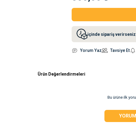
içinde sipariş verirsen
Yorum Yaz
Tavsiye Et
Ürün Değerlendirmeleri
rsiz gördüğünüz
Bu ürüne ilk yor
YORUM