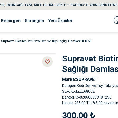
IR, OYUNCAĞI TAM, MUTLULUĞU CEPTE — PATİ DOSTLARIN CENNETİNE 
Kemirgen
Sürüngen
Yeni Ürünler
Supravet Biotine Cat Extra Deri ve Tüy Sağlığı Damlası 100 Ml
Supravet Bioti
Sağlığı Damlas
Marka
SUPRAVET
Kategori
Kedi Deri ve Tüy Takviyes
Stok Kodu
LV.68002
Barkod Kodu
8680589181295
Havale
285,00 TL (%5,00 havale in
300,00 ₺