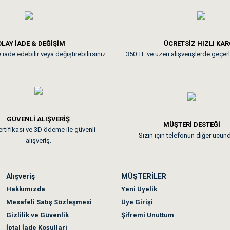
**
LAY İADE & DEĞİŞİM
ÜCRETSİZ HIZLI KA
iade edebilir veya değiştirebilirsiniz.
350 TL ve üzeri alışverişlerde geçerl
nunuz. Uygun fiyatta olması iyi.
GÜVENLİ ALIŞVERİŞ
 sonraki gün elime ulaştı. Jack russell köpeğim severek yedi. Tüy dur
MÜŞTERİ DESTEĞİ
rtifikası ve 3D ödeme ile güvenli
Sizin için telefonun diğer ucun
alışveriş.
Alışveriş
MÜŞTERİLER
n olmadı sağolsunlar onuda hemen çözdüler
Hakkımızda
Yeni Üyelik
Mesafeli Satış Sözleşmesi
Üye Girişi
Gizlilik ve Güvenlik
Şifremi Unuttum
İptal İade Koşullari