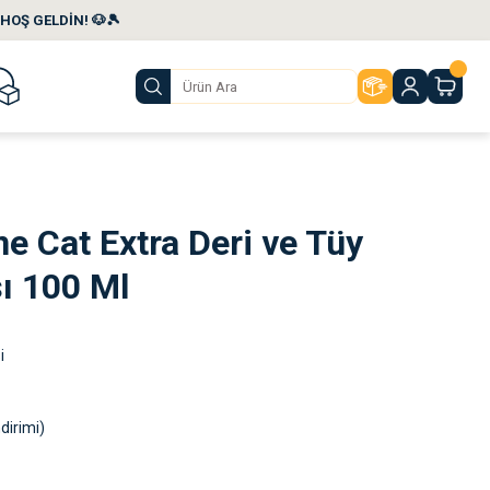
HOŞ GELDİN! 🐶🎾
ne Cat Extra Deri ve Tüy
ı 100 Ml
i
dirimi)