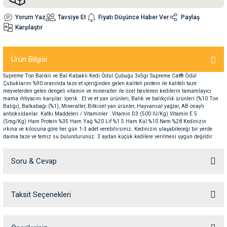
Yorum Yaz
Tavsiye Et
Fiyatı Düşünce Haber Ver
Paylaş
nleri
rünleri
manları
esuarları
Karşılaştır
Ürün Bilgisi
Supreme Ton Balıklı ve Bal Kabaklı Kedi Ödül Çubuğu 3x5gr Supreme Cat® Ödül
ntaları
otoru
Çubuklarını %90 oranında taze et içeriğinden gelen kaliteli protein ile kaliteli taze
meyvelerden gelen dengeli vitamin ve mineraller ile özel beslenen kedilerin tamamlayıcı
mama ihtiyacını karşılar. İçerik : Et ve et yan ürünleri, Balık ve balıkçılık ürünleri (%10 Ton
arı
 Su Kabları
arı
Balığı), Balkabağı (%1), Mineraller, Bitkisel yan ürünler, Hayvansal yağlar, AB onaylı
antioksidanlar. Katkı Maddeleri / Vitaminler : Vitamin D3 (500 IU/Kg) Vitamin E 5
(5mg/Kg) Ham Protein %35 Ham Yağ %20 Lif %1.5 Ham Kül %10 Nem %28 Kedinizin
ırkına ve kilosuna göre her gün 1-3 adet verebilirsiniz. Kedinizin ulaşabileceği bir yerde
anları
daima taze ve temiz su bulundurunuz. 3 aydan küçük kedilere verilmesi uygun değildir.
nları
Soru & Cevap
ları
 Kemikleri
Taksit Seçenekleri
Ürün hakkında henüz soru sorulmamış.
nleri
e Seyahat Ürünleri
Soru Sor