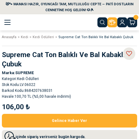
😻🐾 MAMASI HAZIR, OYUNCAĞI TAM, MUTLULUĞU CEPTE — PATİ DOSTLARIN
Geri Dön
Geri Dön
Geri Dön
Geri Dön
Geri Dön
Geri Dön
CENNETİNE HOŞ GELDİN! 🐶🎾
Anasayfa
Kedi
Kedi Ödülleri
Supreme Cat Ton Balıklı Ve Bal Kabaklı Çubuk
aları
maları
eri
emi
Supreme Cat Ton Balıklı Ve Bal Kabaklı
i
sleri
kvaryumları
Çubuk
Marka
SUPREME
e Temizlik Ürünleri
eleri
ı
suarları
Kategori
Kedi Ödülleri
Stok Kodu
LV.06022
rları
leri
ler
ğı
Barkod Kodu
8684207638031
Havale
100,70 TL (%5,00 havale indirimi)
106,00 ₺
ları
rünleri
ları
Gelince Haber Ver
rı
maları
rı
suarları
içinde sipariş verirseniz bugün kargoda.
nleri
rünleri
ğı