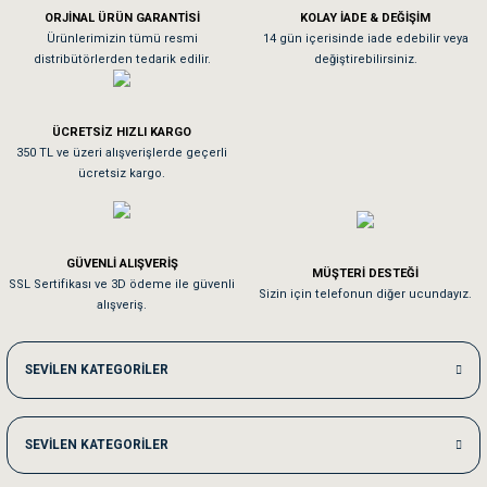
ORJİNAL ÜRÜN GARANTİSİ
KOLAY İADE & DEĞİŞİM
As**** Tu******
Ürünlerimizin tümü resmi
14 gün içerisinde iade edebilir veya
distribütörlerden tedarik edilir.
değiştirebilirsiniz.
Tavşanım kafesinin kalitesine ve paketlemesine bayıldım
ÜCRETSİZ HIZLI KARGO
Sa**** On******
350 TL ve üzeri alışverişlerde geçerli
ücretsiz kargo.
Pamuk için aradığım tüm oyuncaklar mevcut
Em**** Ha****** Ka******
GÜVENLİ ALIŞVERİŞ
MÜŞTERİ DESTEĞİ
SSL Sertifikası ve 3D ödeme ile güvenli
Kedilerim beğeniyorlar. Memnunuz. Uygun fiyatta olması iyi.
Sizin için telefonun diğer ucundayız.
alışveriş.
Me***** Ya******
SEVİLEN KATEGORİLER
Akşam verdiğim sipariş bir sonraki gün elime ulaştı. Jack russell köpeğim se
SEVİLEN KATEGORİLER
Ka***** Ar******