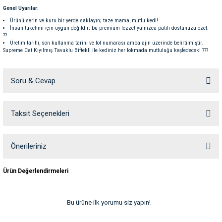
ve Temizlik
rı
Genel Uyarılar:
Ürünü serin ve kuru bir yerde saklayın; taze mama, mutlu kedi!
İnsan tüketimi için uygun değildir; bu premium lezzet yalnızca patili dostunuza özel.
e Ek Besinler
ı
??
Üretim tarihi, son kullanma tarihi ve lot numarası ambalajın üzerinde belirtilmiştir.
Supreme Cat Kıyılmış Tavuklu Biftekli ile kediniz her lokmada mutluluğu keşfedecek! ???
Su Kapları
ve Ek Besinleri
nbsp;
Soru & Cevap
eri
eri
Taksit Seçenekleri
Ürün hakkında henüz soru sorulmamış.
nleri
Soru Sor
Önerileriniz
ları
Bu ürünün fiyat bilgisi, resim, ürün açıklamalarında ve diğer konularda
Ürün Değerlendirmeleri
yetersiz gördüğünüz noktaları öneri formunu kullanarak tarafımıza
iletebilirsiniz.
Görüş ve önerileriniz için teşekkür ederiz.
Bu ürüne ilk yorumu siz yapın!
Ürün resmi kalitesiz, bozuk veya görüntülenemiyor.