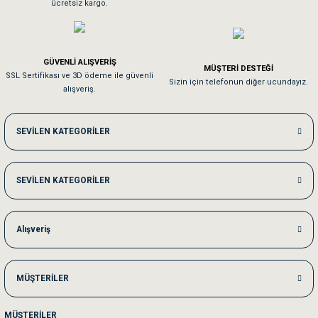
ücretsiz kargo.
Pamuk için aradığım tüm oyuncaklar mevcut
Em**** Ha****** Ka******
GÜVENLİ ALIŞVERİŞ
MÜŞTERİ DESTEĞİ
SSL Sertifikası ve 3D ödeme ile güvenli
Kedilerim beğeniyorlar. Memnunuz. Uygun fiyatta olması iyi.
Sizin için telefonun diğer ucundayız.
alışveriş.
Me***** Ya******
SEVİLEN KATEGORİLER
Akşam verdiğim sipariş bir sonraki gün elime ulaştı. Jack russell köpeğim se
SEVİLEN KATEGORİLER
Ka***** Ar******
Ufak bir sorun harici sorun olmadı sağolsunlar onuda hemen çözdüler
Alışveriş
MÜŞTERİLER
MÜŞTERİLER