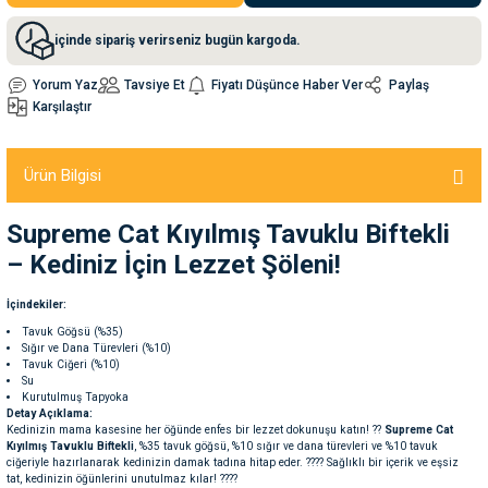
içinde sipariş verirseniz bugün kargoda.
nleri
rünleri
manları
esuarları
Yorum Yaz
Tavsiye Et
Fiyatı Düşünce Haber Ver
Paylaş
Karşılaştır
ntaları
otoru
Ürün Bilgisi
arı
 Su Kabları
arı
Supreme Cat Kıyılmış Tavuklu Biftekli
– Kediniz İçin Lezzet Şöleni!
anları
İçindekiler:
Tavuk Göğsü (%35)
nları
Sığır ve Dana Türevleri (%10)
Tavuk Ciğeri (%10)
Su
ları
 Kemikleri
Kurutulmuş Tapyoka
Detay Açıklama:
Kedinizin mama kasesine her öğünde enfes bir lezzet dokunuşu katın! ??
Supreme Cat
Kıyılmış Tavuklu Biftekli
, %35 tavuk göğsü, %10 sığır ve dana türevleri ve %10 tavuk
nleri
e Seyahat Ürünleri
ciğeriyle hazırlanarak kedinizin damak tadına hitap eder. ???? Sağlıklı bir içerik ve eşsiz
tat, kedinizin öğünlerini unutulmaz kılar! ????