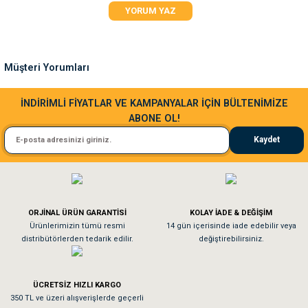
YORUM YAZ
Ürün açıklamasında eksik bilgiler bulunuyor.
Ürün bilgilerinde hatalar bulunuyor.
Ürün fiyatı diğer sitelerden daha pahalı.
Müşteri Yorumları
Bu ürüne benzer farklı alternatifler olmalı.
Sa**** Ta******
İNDİRİMLİ FİYATLAR VE KAMPANYALAR İÇİN BÜLTENİMİZE
ABONE OL!
Kedim taze mamaya bayıldı kargo fimrasın da bir sorun yaşadım ve arkadaşlar ço
Kaydet
El**** Ek******
Gönder
Köpeğim bayıldı hediyeler için teşekkürler
ORJİNAL ÜRÜN GARANTİSİ
KOLAY İADE & DEĞİŞİM
As**** Tu******
Ürünlerimizin tümü resmi
14 gün içerisinde iade edebilir veya
distribütörlerden tedarik edilir.
değiştirebilirsiniz.
Tavşanım kafesinin kalitesine ve paketlemesine bayıldım
ÜCRETSİZ HIZLI KARGO
Sa**** On******
350 TL ve üzeri alışverişlerde geçerli