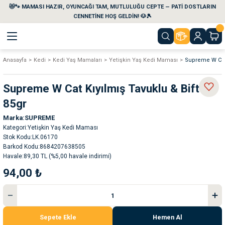
😻🐾 MAMASI HAZIR, OYUNCAĞI TAM, MUTLULUĞU CEPTE — PATİ DOSTLARIN
Geri Dön
Geri Dön
Geri Dön
Geri Dön
Geri Dön
Geri Dön
CENNETİNE HOŞ GELDİN! 🐶🎾
Anasayfa
Kedi
Kedi Yaş Mamaları
Yetişkin Yaş Kedi Maması
Supreme W Cat 
aları
maları
eri
emi
Supreme W Cat Kıyılmış Tavuklu & Biftekli
i
sleri
kvaryumları
85gr
Marka
SUPREME
e Temizlik Ürünleri
eleri
ı
suarları
Kategori
Yetişkin Yaş Kedi Maması
Stok Kodu
LK.06170
rları
leri
ler
ğı
Barkod Kodu
8684207638505
Havale
89,30 TL (%5,00 havale indirimi)
94,00 ₺
ları
rünleri
ları
rı
maları
rı
suarları
Sepete Ekle
Hemen Al
nleri
rünleri
ğı